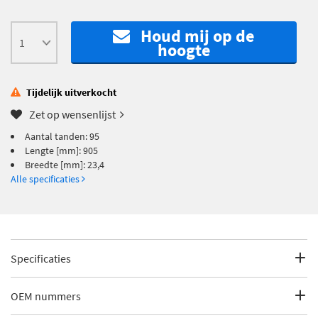
Houd mij op de
hoogte
Tijdelijk uitverkocht
Zet op wensenlijst
Aantal tanden: 95
Lengte [mm]: 905
Breedte [mm]: 23,4
Alle specificaties
Specificaties
Fabrikantcode
1 987 948 093
OEM nummers