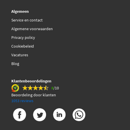
Hepu 20-1187
Algemeen
Hepu K62069
Service en contact
Algemene voorwaarden
€ 111,21
Hepu PK09540S
Privacy policy
Cookiebeleid
Herth+Buss Jakoparts
J1111037
Vacatures
Blog
Hutchinson KH 236
Klantenbeoordelingen
€ 49,55
INA 530 0195 10
8
/10
Beoordeling door klanten
IPD 20-1187
1053 reviews
IPD K62069
Japanparts KDD-126