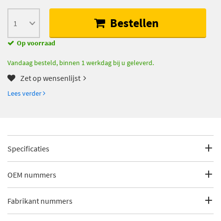
Bestellen
Op voorraad
Vandaag besteld, binnen 1 werkdag bij u geleverd.
Zet op wensenlijst
Lees verder
Specificaties
Fabrikantcode
K015577XS
OEM nummers
Merk
Gates
Renault
Fabrikant nummers
Renault
7701473001
Categorie
Distributieriem set: goedkope onderdelen
Renault
7701476745