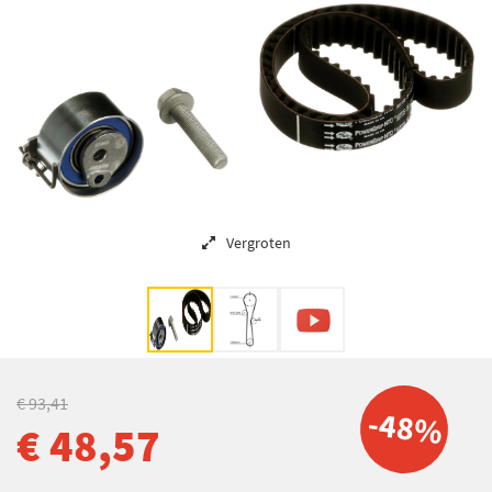
Vergroten
€ 93,41
-48%
€ 48,57