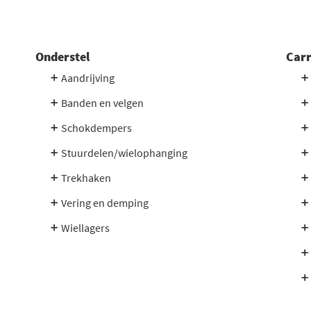
en voor auto-onderdelen. U vindt bijvoorbeeld onderdelen van de
Onderstel
Carr
Aandrijving
Banden en velgen
uto-onderdelen voor alle automerken en –types. Bestelt u voor 20.0
Schokdempers
Stuurdelen/wielophanging
Trekhaken
Vering en demping
Wiellagers