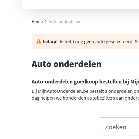
Home
Auto onderdelen
Let op!
Je hebt nog geen auto geselecteerd. Se
Auto onderdelen
Auto-onderdelen goedkoop bestellen bij Mi
Bij MijnAutoOnderdelen.be bestelt u onderdelen onli
dag helpen we honderden autobezitters aan onderd
Vind alles voor uw auto met uw kenteken
Door uw kenteken in te voeren op onze website ziet 
klantenservice!
Wij leveren onderdelen van kwaliteitsmerk