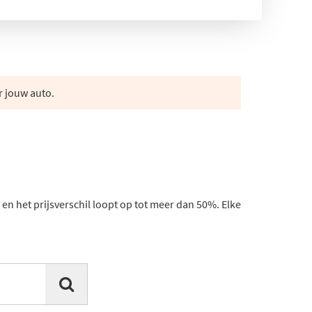
r jouw auto.
en het prijsverschil loopt op tot meer dan 50%. Elke
o-onderdeel. Twijfelt u? Vraag het onze