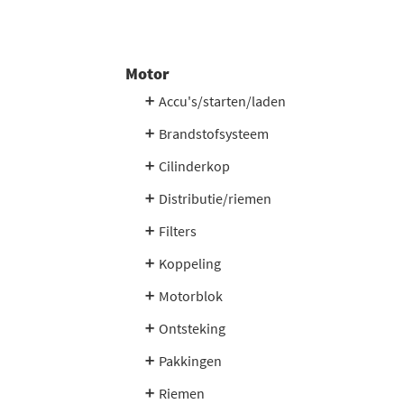
We hebben een selectie gemaakt van de beste merk
Van Wezel
Febi Bilstein
Motor
Bosch
Beru
Accu's/starten/laden
Nipparts
Brandstofsysteem
2 miljoen auto-onderdelen leverbaar
Ons assortiment bestaat uit maar liefst 2 miljoen a
Cilinderkop
werkdag.
Distributie/riemen
Filters
Koppeling
Motorblok
Ontsteking
Pakkingen
Riemen