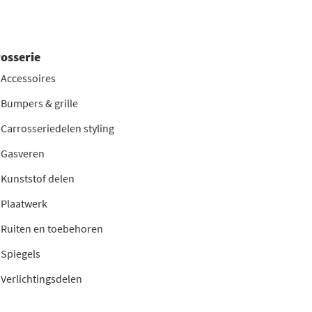
 volgende merken:
osserie
Accessoires
Bumpers & grille
0 uur? Dan leveren we uw bestelling de volgende
Carrosseriedelen styling
Gasveren
Kunststof delen
Plaatwerk
Ruiten en toebehoren
Spiegels
Verlichtingsdelen