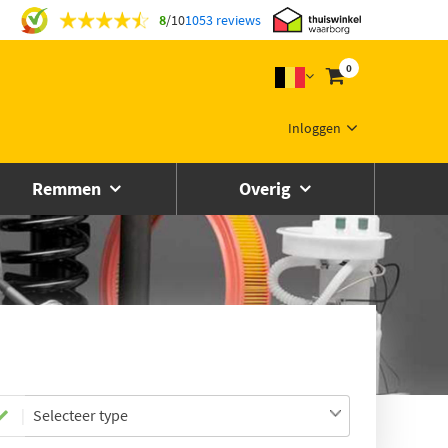
8
/
10
1053 reviews
0
Inloggen
Remmen
Overig
Selecteer type