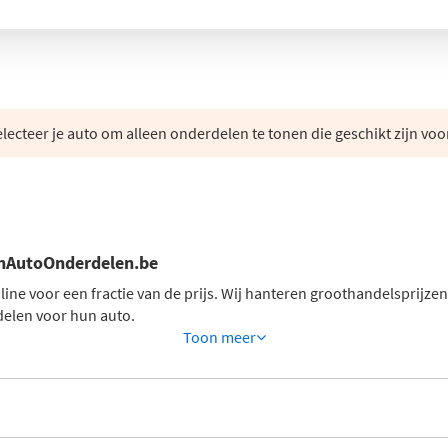
lecteer je auto om alleen onderdelen te tonen die geschikt zijn voo
jnAutoOnderdelen.be
ne voor een fractie van de prijs. Wij hanteren groothandelsprijzen 
elen voor hun auto.
Toon
meer
u onderdelen die op uw auto passen. Zo vindt u altijd het juiste aut
en