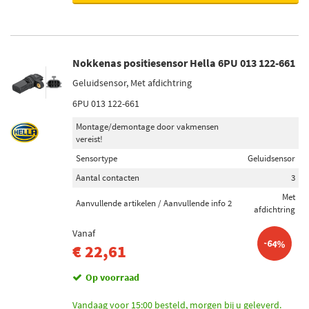
Krukas positiesensor (8588)
Nokkenas positiesensor (767)
Snelheidssensor versnellingsbak (54)
Nokkenas positiesensor Hella 6PU 013 122-661
Toerentalsensor (37)
Geluidsensor, Met afdichtring
Afstand sensor (1)
6PU 013 122-661
Voorraad
Montage/demontage door vakmensen
vereist!
Niet op voorraad (5688)
Sensortype
Geluidsensor
Op voorraad (2900)
Aantal contacten
3
Met
Aanvullende artikelen / Aanvullende info 2
afdichtring
Vanaf
-64%
€ 22,61
Op voorraad
Vandaag voor 15:00 besteld, morgen bij u geleverd.