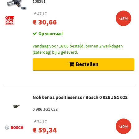
108291
€ 47,17
-35%
€ 30,66
Op voorraad
Vandaag voor 18:00 besteld, binnen 2 werkdagen
(zaterdag) bij u geleverd.
Bestellen
Nokkenas positiesensor Bosch 0 986 JG1 628
0 986 JG1 628
€ 74,17
-20%
€ 59,34