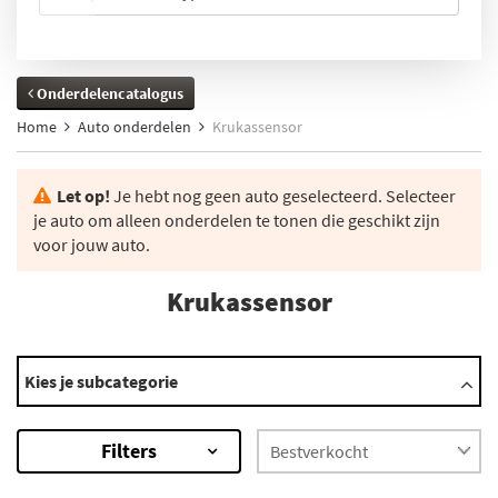
Onderdelencatalogus
Home
Auto onderdelen
Krukassensor
Let op!
Je hebt nog geen auto geselecteerd. Selecteer
je auto om alleen onderdelen te tonen die geschikt zijn
voor jouw auto.
Krukassensor
Automerken
Kies je subcategorie
Abarth
Ac
Filters
Acura
Alfa Romeo