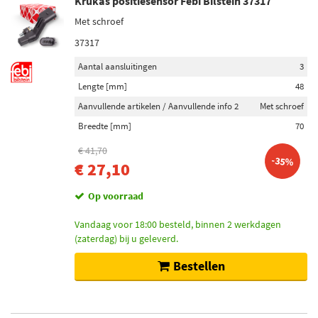
Krukas positiesensor Febi Bilstein 37317
Met schroef
37317
Aantal aansluitingen
3
Lengte [mm]
48
Aanvullende artikelen / Aanvullende info 2
Met schroef
Breedte [mm]
70
€ 41,70
-35%
€ 27,10
Op voorraad
Vandaag voor 18:00 besteld, binnen 2 werkdagen
(zaterdag) bij u geleverd.
Bestellen