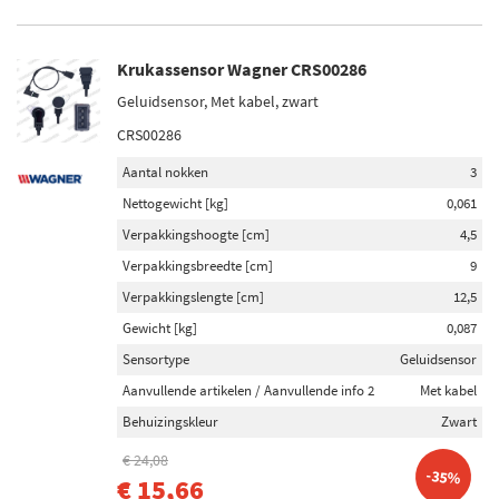
Krukassensor Wagner CRS00286
Geluidsensor, Met kabel, zwart
CRS00286
Aantal nokken
3
Nettogewicht [kg]
0,061
Verpakkingshoogte [cm]
4,5
Verpakkingsbreedte [cm]
9
Verpakkingslengte [cm]
12,5
Gewicht [kg]
0,087
Sensortype
Geluidsensor
Aanvullende artikelen / Aanvullende info 2
Met kabel
Behuizingskleur
Zwart
€ 24,08
-35%
€ 15,66