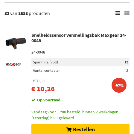
Alpina
Toon meer
32
van
8588
producten
×
8588
Resultaten
Snelheidssensor versnellingsbak Maxgear 24-
0048
×
Merken
24-0048
Bosch (489)
Spanning (Volt)
12
Febi Bilstein (251)
Aantal contacten
2
€ 31,11
Valeo (337)
-67%
€ 10,26
FAE (312)
Op voorraad
Blue Print (166)
Vandaag voor 17:00 besteld, binnen 2 werkdagen
Toon meer
(zaterdag) bij u geleverd.
Bestellen
Categorieën