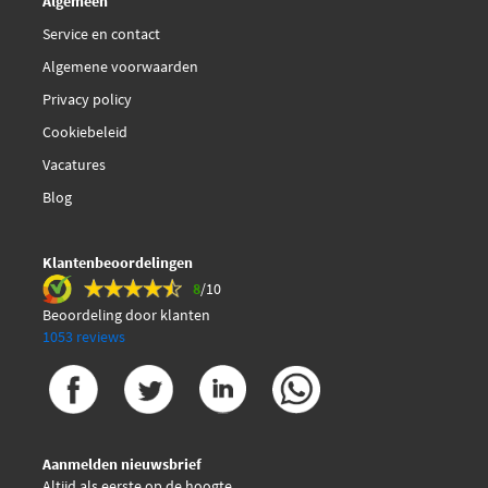
Algemeen
IPD K62012
Service en contact
Algemene voorwaarden
IPD K62069
Privacy policy
Cookiebeleid
KM International KFI212
Vacatures
€ 80,89
Kavo Parts DKT-6523
Blog
Lucas LDK0616
Klantenbeoordelingen
8
/10
Magneti Marelli
Beoordeling door klanten
341304700000
1053 reviews
Malo 1551066
Metelli 29-0066
Aanmelden nieuwsbrief
Altijd als eerste op de hoogte.