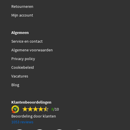
Retourneren
Jp Group 1193801800
Mijn account
LRT L0041H560
Algemeen
Lucas LEB5062
Service en contact
Algemene voorwaarden
Magneti Marelli
Privacy policy
460000435010
Cookiebeleid
Magneti Marelli
Vacatures
466016355184
Blog
€ 59,07
NTK 1952
Klantenbeoordelingen
8
/10
€ 128,39
NTK 94885
Beoordeling door klanten
1053 reviews
Sidat 90054