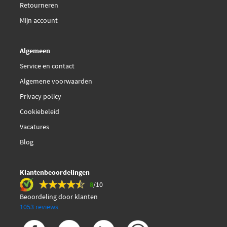
Retourneren
Trucktec Automotive
02.39.094
Mijn account
Valeo 368073
Algemeen
Service en contact
Vemo V10-76-0038
Algemene voorwaarden
Privacy policy
Cookiebeleid
Vacatures
Blog
Klantenbeoordelingen
8
/10
Beoordeling door klanten
1053 reviews