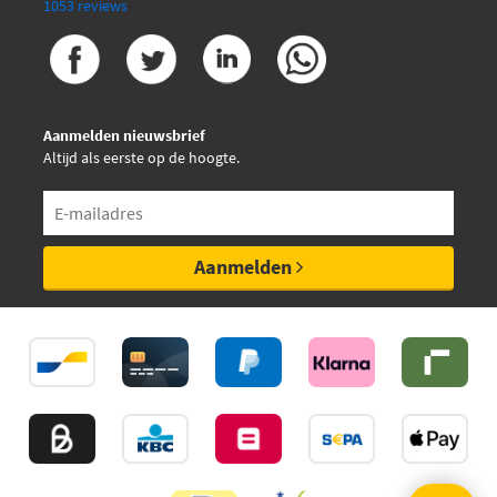
1053 reviews
Metelli 24-0432A
Metzger 4007056
Aanmelden nieuwsbrief
Altijd als eerste op de hoogte.
€ 46,92
Meyle 313 011 2001
Optibelt WP 1139
Aanmelden
€ 45,81
SKF VKPC 88617
€ 47,72
Saleri PA659
Sasic 9001236
Sidat FMP02073