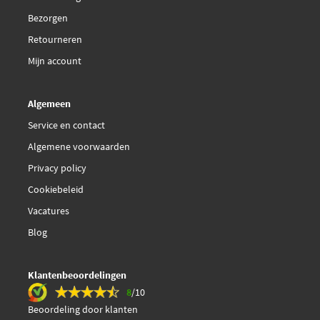
Hepu PK04722
Bezorgen
Retourneren
Hepu PK04723
Mijn account
Hutchinson WP151
Algemeen
Jp Group 1414102600
Service en contact
Algemene voorwaarden
KM International WPK606
Privacy policy
Cookiebeleid
Lucas LAWP1006
Vacatures
Lucas LWP1006
Blog
Magneti Marelli
Klantenbeoordelingen
350981588000
8
/10
Beoordeling door klanten
Malo 130106