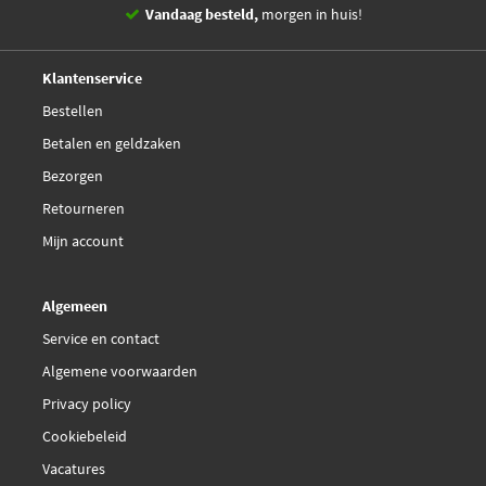
Volvo
1161423
Vandaag besteld,
morgen in huis!
Volvo
1161520
Volvo
1161645
14 dagen,
retourgarantie
Deskundig,
advies
Klantenservice
Volvo
1161647
Volvo
31280771
Bestellen
Volvo
31280772
Betalen en geldzaken
Citroën
Bezorgen
Citroën
16 180 784 80
Citroën
9730.AG
Retourneren
Citroën
9734.S2
Mijn account
Toon
meer
Algemeen
Service en contact
Algemene voorwaarden
Privacy policy
Cookiebeleid
Vacatures