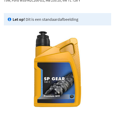
75W, Ford WSS-M2C200-D2, MB 235.10, VW TL 726 Y
Let op!
Dit is een standaardafbeelding