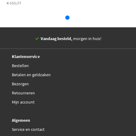
€ 151,77
Vandaag besteld,
morgen in huis!
14 dagen,
retourgarantie
Deskundig,
advies
Klantenservice
Bestellen
Betalen en geldzaken
Bezorgen
Retourneren
Mijn account
Algemeen
Service en contact