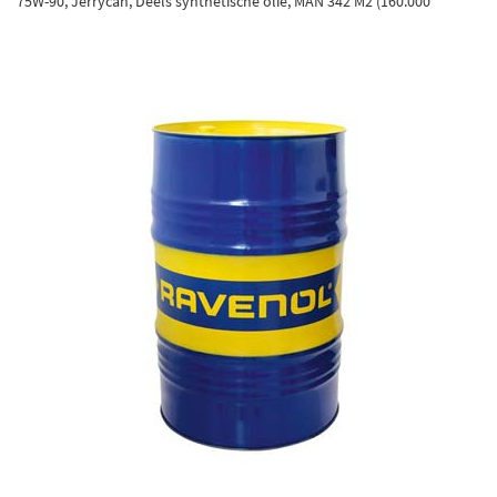
75W-90, Jerrycan, Deels synthetische olie, MAN 342 M2 (160.000