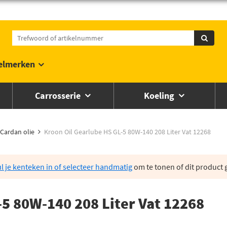
elmerken
Carrosserie
Koeling
Cardan olie
Kroon Oil Gearlube HS GL-5 80W-140 208 Liter Vat 12268
l je kenteken in of selecteer handmatig
om te tonen of dit product g
-5 80W-140 208 Liter Vat 12268