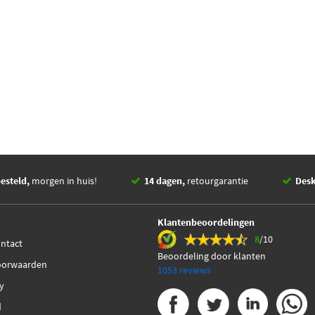
esteld,
morgen in huis!
14 dagen,
retourgarantie
Des
Klantenbeoordelingen
8
/10
ontact
Beoordeling door klanten
oorwaarden
1053 reviews
cy
d