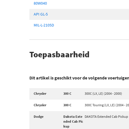
80W040
API GL-5
MIL-L-2105D
Toepasbaarheid
Dit artikel is geschikt voor de volgende voertuige
Chrysler
300 C
300C (LX, LE) (2004 - 2000)
Chrysler
300 C
300C Touring (LX, LE) (2004 - 2
Dodge
Dakota Exte
DAKOTA Extended Cab Pickup (
nded Cab Pic
kup