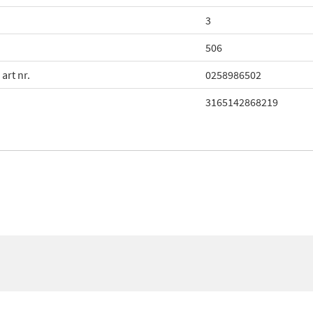
3
506
art nr.
0258986502
3165142868219