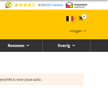
8
/
10
1053 reviews
0
Inloggen
Remmen
Overig
eschikt is voor jouw auto.