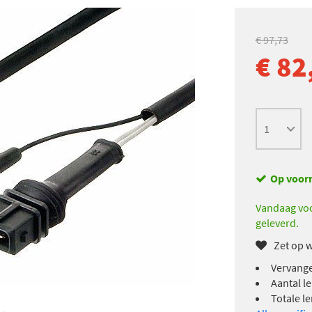
€ 97,73
€ 82
Op voor
Vandaag voo
geleverd.
Zet op w
Vervange
Aantal le
Totale l