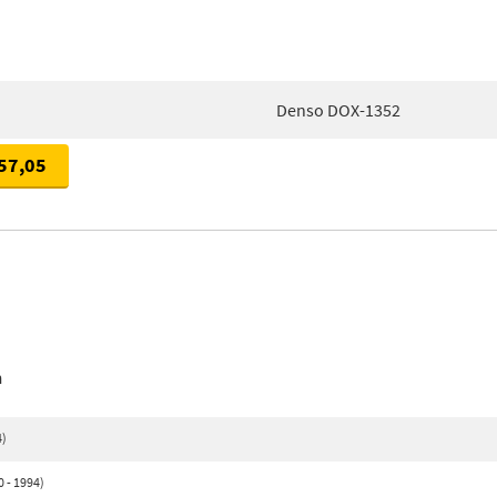
Denso DOX-1352
57,05
n
4)
 - 1994)