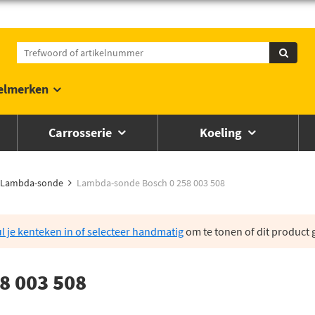
elmerken
Carrosserie
Koeling
Lambda-sonde
Lambda-sonde Bosch 0 258 003 508
l je kenteken in of selecteer handmatig
om te tonen of dit product g
8 003 508