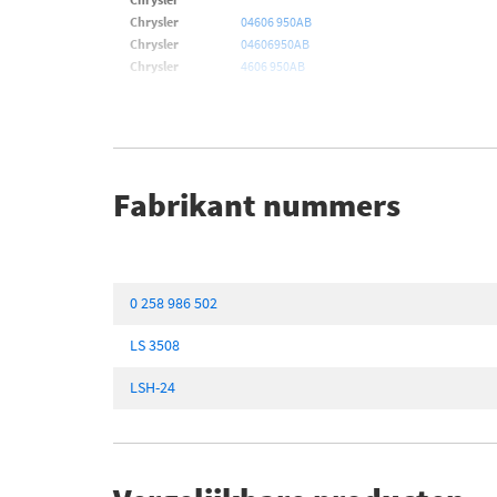
Chrysler
04606 950AB
Chrysler
04606950AB
Chrysler
4606 950AB
Fabrikant nummers
0 258 986 502
LS 3508
LSH-24