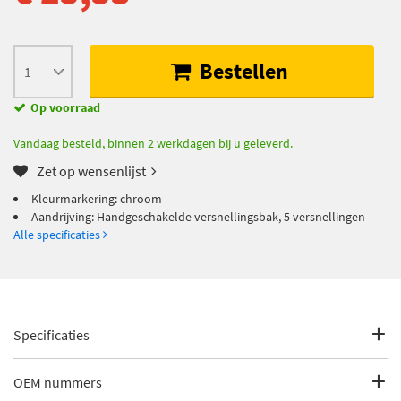
Bestellen
Op voorraad
Vandaag besteld, binnen 2 werkdagen bij u geleverd.
Zet op wensenlijst
Kleurmarkering: chroom
Aandrijving: Handgeschakelde versnellingsbak, 5 versnellingen
Alle specificaties
Specificaties
Fabrikantcode
25609
OEM nummers