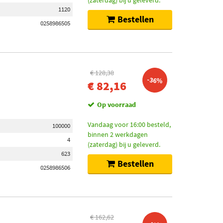
(zaterdag) bij u geleverd.
1120
Bestellen
0258986505
€ 128,38
-36%
€ 82,16
Op voorraad
Vandaag voor 16:00 besteld,
100000
binnen 2 werkdagen
4
(zaterdag) bij u geleverd.
623
Bestellen
0258986506
€ 162,62