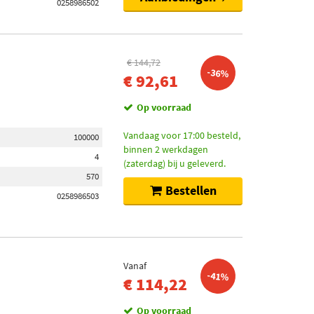
0258986502
€ 144,72
-36%
€ 92,61
Op voorraad
Vandaag voor 17:00 besteld,
100000
binnen 2 werkdagen
4
(zaterdag) bij u geleverd.
570
Bestellen
0258986503
Vanaf
-41%
€ 114,22
Op voorraad