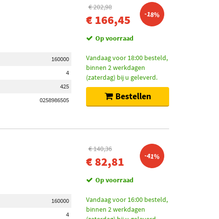
€ 202,98
-18%
€ 166,45
Op voorraad
Vandaag voor 18:00 besteld,
160000
binnen 2 werkdagen
4
(zaterdag) bij u geleverd.
425
Bestellen
0258986505
€ 140,36
-41%
€ 82,81
Op voorraad
Vandaag voor 16:00 besteld,
160000
binnen 2 werkdagen
4