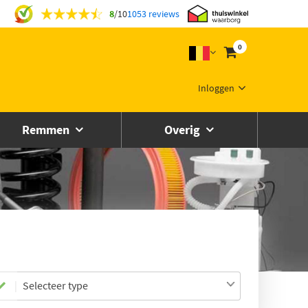
8
/
10
1053 reviews
0
Inloggen
Remmen
Overig
Selecteer type