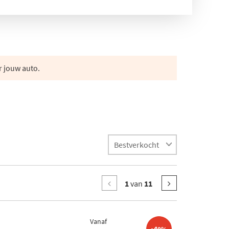
r jouw auto.
1
van
11
Vanaf