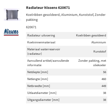
Radiateur Nissens 620671
Koelribben gesoldeerd, Aluminium, Kunststof, Zonder
pakking
620671
Radiateur uitvoering
Koelribben gesoldeerd
Koelvinnenmateriaal
Aluminium
Materiaal waterreservoir
Kunststof
(radiateur)
Aanvullend artikel/aanvullende
Zonder pakking, met
informatie
oliekoeler
Netdiepte [mm]
56
Netlengte [mm]
460
Netbreedte [mm]
449
Uitlaatdiameter [mm]
38
Uitgangsdiameter [mm]
38