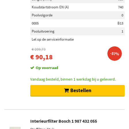
24 (3)
Koudstartstroom EN (A)
740
Poolvolgorde
0
Inbouwplaats
0005
B13
Achter de as (117)
Pooluitvoering
1
Voor de as (107)
Let op de serviceinformatie
Vooras links (89)
€ 209,73
Vooras rechts (88)
-57%
€ 90,18
Vooras (66)
Op voorraad
Toon meer
Vandaag besteld, binnen 1 werkdag bij u geleverd.
Lambdasonde
Bestellen
Verwarmd (39)
Sprongsonde (13)
Regelsonde (12)
Planarsonde (10)
Interieurfilter Bosch 1 987 432 055
Schroefdraad vooraf ingevet (8)