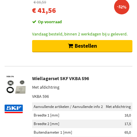
€ 86,59
-52%
562 (3)
€ 41,56
460 (2)
Op voorraad
113 (1)
Toon meer
Vandaag besteld, binnen 2 werkdagen bij u geleverd.
Bestellen
Netbreedte [mm]
113 (8)
127 (2)
114 (1)
Wiellagerset SKF VKBA 596
115 (1)
Met afdichtring
125 (1)
VKBA 596
Toon meer
Aanvullende artikelen / Aanvullende info 2
Met afdichtring
Breedte 1 [mm]
18,0
Sokkeluitvoering gloeilamp
Breedte 2 [mm]
17,5
W2.1x9.5d (43)
W3x16d (20)
Buitendiameter 1 [mm]
65,0