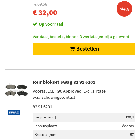
€ 69,58
-54%
€ 32,00
Op voorraad
Vandaag besteld, binnen 3 werkdagen bij u geleverd.
Bestellen
Remblokset Swag 82 91 6201
Vooras, ECE R90 Approved, Excl. slijtage
waarschuwingscontact
82 91 6201
Lengte [mm]
129,3
Inbouwplaats
Vooras
Breedte [mm]
57