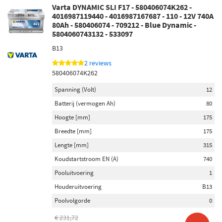
Remzadel/remklauw (417)
Varta DYNAMIC SLI F17 - 580406074K262 -
Interieurfilter (202)
4016987119440 - 4016987167687 - 110 - 12V 740A
80Ah - 580406074 - 709212 - Blue Dynamic -
Versnellingsbakolie (119)
5804060743132 - 533097
Wiellagerset (110)
B13
Ruitenwisserblad (109)
2 reviews
Toon meer
580406074K262
Spanning (Volt)
12
Onderdeelmerk
Batterij (vermogen Ah)
80
Stardax (1)
Hoogte [mm]
175
Brembo (28)
Breedte [mm]
175
SKF (26)
Lengte [mm]
315
Koudstartstroom EN (A)
740
Gates (6)
Pooluitvoering
1
Van Wezel (6)
Houderuitvoering
B13
Toon meer
Poolvolgorde
0
€ 231,72