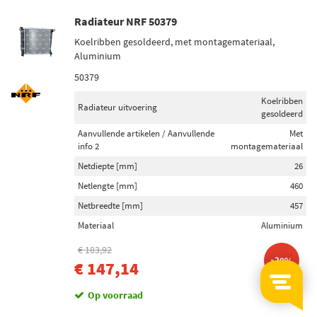
Radiateur NRF 50379
Koelribben gesoldeerd, met montagemateriaal,
Aluminium
50379
Koelribben
Radiateur uitvoering
gesoldeerd
Aanvullende artikelen / Aanvullende
Met
info 2
montagemateriaal
Netdiepte [mm]
26
Netlengte [mm]
460
Netbreedte [mm]
457
Materiaal
Aluminium
€ 183,92
-20%
€ 147,14
Op voorraad