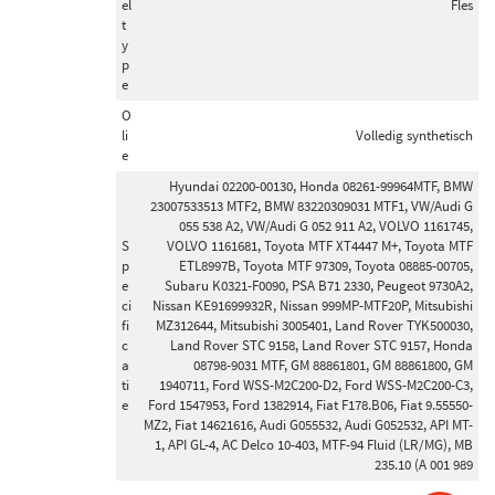
el
Fles
t
Schokdemper bevestigingstype
y
Pen bovenaan (4)
p
e
Oog onderaan (2)
O
Klem onderaan (2)
li
Volledig synthetisch
e
Hyundai 02200-00130, Honda 08261-99964MTF, BMW
Netdiepte [mm]
23007533513 MTF2, BMW 83220309031 MTF1, VW/Audi G
52 (6)
055 538 A2, VW/Audi G 052 911 A2, VOLVO 1161745,
S
VOLVO 1161681, Toyota MTF XT4447 M+, Toyota MTF
50 (5)
p
ETL8997B, Toyota MTF 97309, Toyota 08885-00705,
64 (2)
e
Subaru K0321-F0090, PSA B71 2330, Peugeot 9730A2,
ci
Nissan KE91699932R, Nissan 999MP-MTF20P, Mitsubishi
26 (1)
fi
MZ312644, Mitsubishi 3005401, Land Rover TYK500030,
56 (1)
c
Land Rover STC 9158, Land Rover STC 9157, Honda
a
08798-9031 MTF, GM 88861801, GM 88861800, GM
Toon meer
ti
1940711, Ford WSS-M2C200-D2, Ford WSS-M2C200-C3,
e
Ford 1547953, Ford 1382914, Fiat F178.B06, Fiat 9.55550-
MZ2, Fiat 14621616, Audi G055532, Audi G052532, API MT-
Netlengte [mm]
1, API GL-4, AC Delco 10-403, MTF-94 Fluid (LR/MG), MB
650 (5)
235.10 (A 001 989
220 (4)