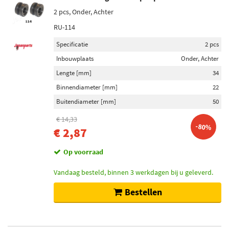
2 pcs, Onder, Achter
RU-114
Specificatie
2 pcs
Inbouwplaats
Onder, Achter
Lengte [mm]
34
Binnendiameter [mm]
22
Buitendiameter [mm]
50
€ 14,33
-80%
€ 2,87
Op voorraad
Vandaag besteld, binnen 3 werkdagen bij u geleverd.
Bestellen