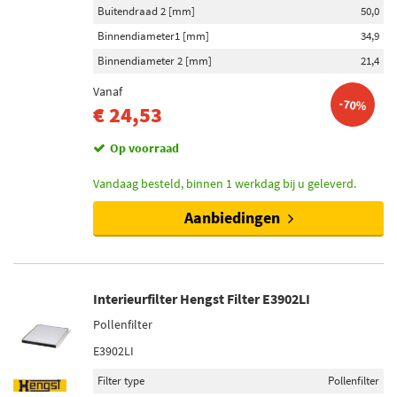
P14.5s (6)
Buitendraad 2 [mm]
50,0
WX3x16d (4)
Binnendiameter1 [mm]
34,9
W2.1x9.5 (4)
Binnendiameter 2 [mm]
21,4
Toon meer
Vanaf
-70%
€ 24,53
Buitendiameter [mm]
Op voorraad
264 (26)
276 (20)
Vandaag besteld, binnen 1 werkdag bij u geleverd.
300 (13)
Aanbiedingen
240 (1)
Voorraad
Interieurfilter Hengst Filter E3902LI
Op voorraad (1225)
Pollenfilter
Niet op voorraad (1052)
E3902LI
Filter type
Pollenfilter