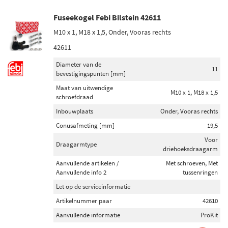
Fuseekogel Febi Bilstein 42611
M10 x 1, M18 x 1,5, Onder, Vooras rechts
42611
Diameter van de
11
bevestigingspunten [mm]
Maat van uitwendige
M10 x 1, M18 x 1,5
schroefdraad
Inbouwplaats
Onder, Vooras rechts
Conusafmeting [mm]
19,5
Voor
Draagarmtype
driehoeksdraagarm
Aanvullende artikelen /
Met schroeven, Met
Aanvullende info 2
tussenringen
Let op de serviceinformatie
Artikelnummer paar
42610
Aanvullende informatie
ProKit