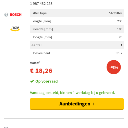
1 987 432 253
Filter type
Stoffilter
Lengte [mm]
230
Breedte [mm]
180
Hoogte [mm]
20
Aantal
1
Hoeveelheid
Stuk
Vanaf
-48%
€ 18,26
Op voorraad
Vandaag besteld, binnen 1 werkdag bij u geleverd.
Aanbiedingen