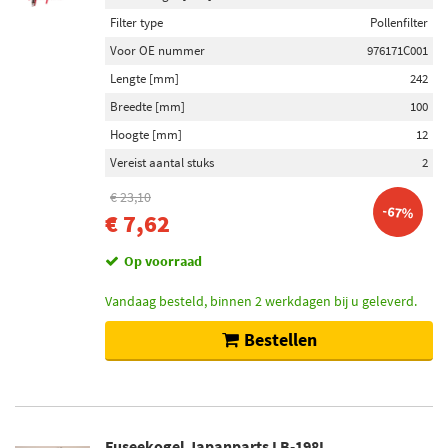
Filter type
Pollenfilter
Voor OE nummer
976171C001
Lengte [mm]
242
Breedte [mm]
100
Hoogte [mm]
12
Vereist aantal stuks
2
€ 23,10
-67%
€ 7,62
Op voorraad
Vandaag besteld, binnen 2 werkdagen bij u geleverd.
Bestellen
Fuseekogel Japanparts LB-198L