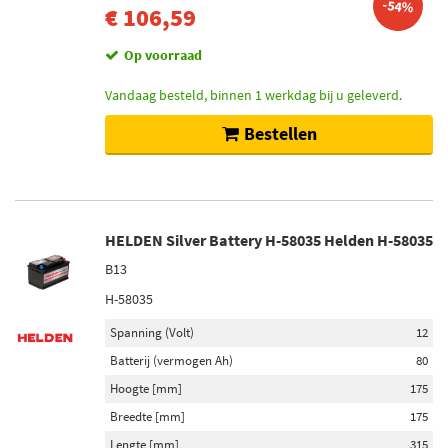
Inhoud [liter]
-54%
€ 106,59
1 (67)
Op voorraad
5 (60)
20 (51)
Vandaag besteld, binnen 1 werkdag bij u geleverd.
60 (33)
Bestellen
208 (23)
Toon meer
Viscositeitsindeling volgens SAE
HELDEN Silver Battery H-58035 Helden H-58035
5W-40 (62)
B13
5W-30 (6)
H-58035
0W-40 (4)
75W-80 (3)
Spanning (Volt)
12
Batterij (vermogen Ah)
80
Spanning (Volt)
Hoogte [mm]
175
12 (189)
Breedte [mm]
175
14 (5)
Lengte [mm]
315