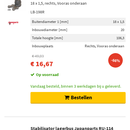
18 x 1,5, rechts, Vooras onderaan
LB-198R
Buitendiameter 1 [mm]
18 x 1,5
Inbouwdiameter [mm]
20
Totale hoogte [mm]
106,3
Inbouwplaats
Rechts, Vooras onderaan
€ 49,03
-66%
€ 16,67
Op voorraad
Vandaag besteld, binnen 3 werkdagen bij u geleverd.
Bestellen
Stabilisator lagerbus Japanparts RU-114