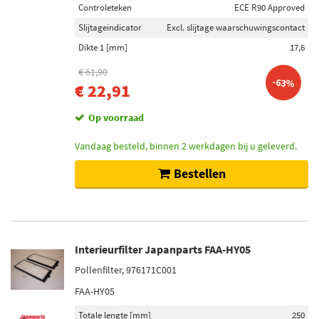
Controleteken
ECE R90 Approved
Slijtageindicator
Excl. slijtage waarschuwingscontact
Dikte 1 [mm]
17,6
€ 61,90
-63%
€ 22,91
Op voorraad
Vandaag besteld, binnen 2 werkdagen bij u geleverd.
Bestellen
Interieurfilter Japanparts FAA-HY05
Pollenfilter, 976171C001
FAA-HY05
Totale lengte [mm]
250