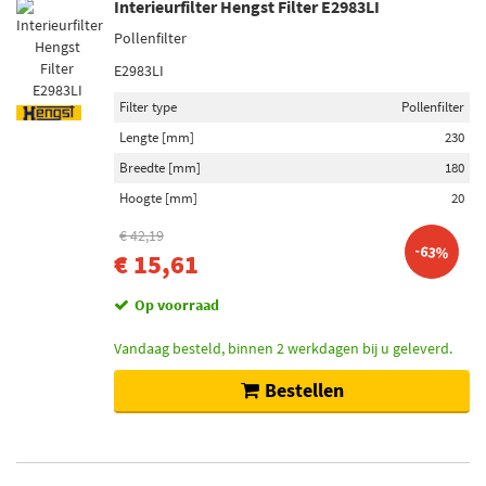
Interieurfilter Hengst Filter E2983LI
Pollenfilter
E2983LI
Filter type
Pollenfilter
Lengte [mm]
230
Breedte [mm]
180
Hoogte [mm]
20
€ 42,19
-63%
€ 15,61
Op voorraad
Vandaag besteld, binnen 2 werkdagen bij u geleverd.
Bestellen