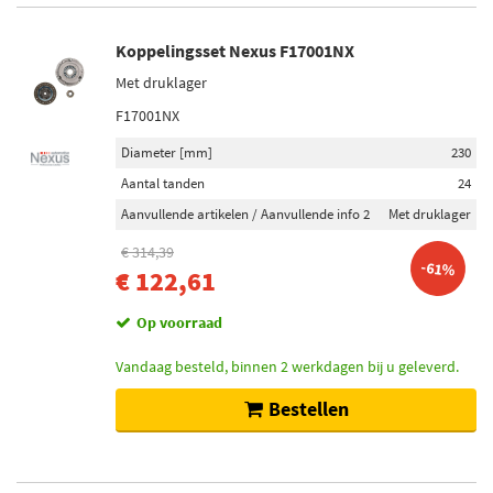
Koppelingsset Nexus F17001NX
Met druklager
F17001NX
Diameter [mm]
230
Aantal tanden
24
Aanvullende artikelen / Aanvullende info 2
Met druklager
€ 314,39
-61%
€ 122,61
Op voorraad
Vandaag besteld, binnen 2 werkdagen bij u geleverd.
Bestellen