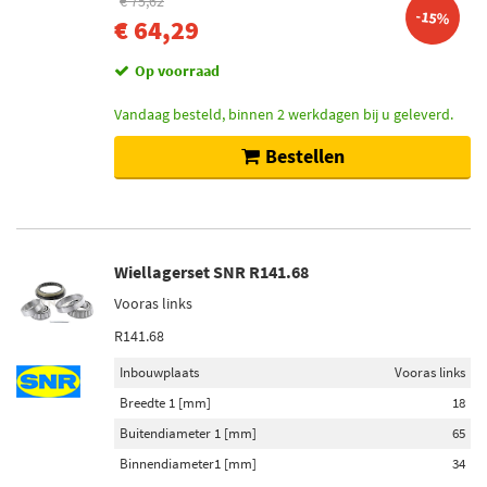
€ 75,62
-15%
€ 64,29
Op voorraad
Vandaag besteld, binnen 2 werkdagen bij u geleverd.
Bestellen
Wiellagerset SNR R141.68
Vooras links
R141.68
Inbouwplaats
Vooras links
Breedte 1 [mm]
18
Buitendiameter 1 [mm]
65
Binnendiameter1 [mm]
34