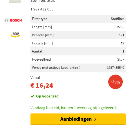
Stoffilter, Stuk
Toon meer
1 987 432 055
Filter type
Stoffilter
Nominaal vermogen [W]
5 (38)
Lengte [mm]
251,5
21 (23)
Breedte [mm]
171
16 (14)
Hoogte [mm]
19
55 (6)
Aantal
1
1,8 (1)
Hoeveelheid
Stuk
Toon meer
Versie met actieve kool (art.nr.)
1987435540
Vanaf
-39%
Laadstroom [A]
€ 16,24
90 (19)
Op voorraad
120 (10)
70 (8)
Vandaag besteld, binnen 1 werkdag bij u geleverd.
150 (7)
Aanbiedingen
95 (7)