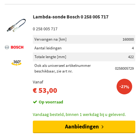
Toon meer
Lambda-sonde Bosch 0 258 005 717
Batterij (vermogen Ah)
50 (7)
0 258 005 717
60 (6)
Vervangen na [km]
160000
80 (6)
Aantal leidingen
4
55 (2)
Totale lengte [mm]
422
4 (1)
Ook als universeel artikelnummer
0258005729
Toon meer
beschikbaar, zie art nr.
Vanaf
Schokdempertype
-27%
€ 53,00
Gasdruk (3)
Op voorraad
Oliedruk (1)
Vandaag besteld, binnen 1 werkdag bij u geleverd.
Startmotor vermogen (kw)
Aanbiedingen
1,4 (2)
1,1 (1)