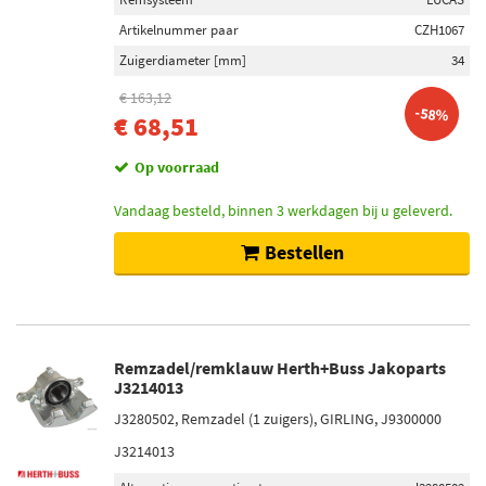
Artikelnummer paar
CZH1067
Zuigerdiameter [mm]
34
€ 163,12
-58%
€ 68,51
Op voorraad
Vandaag besteld, binnen 3 werkdagen bij u geleverd.
Bestellen
Remzadel/remklauw Herth+Buss Jakoparts
J3214013
J3280502, Remzadel (1 zuigers), GIRLING, J9300000
J3214013