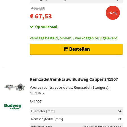
€ 204,65
-67%
€ 67,53
Op voorraad
Vandaag besteld, binnen 3 werkdagen bij u geleverd.
Bestellen
Remzadel/remklauw Budweg Caliper 341907
Vooras rechts, voor de as, Remzadel (1 zuigers),
GIRLING
341907
Diameter [mm]
54
Remschijfdikte [mm]
21
Inbouwplaats
Vooras rechts, voor de as