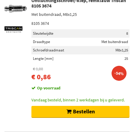
Ontluchtingsschroef/-klep, remklauw Triscan
8105 3674
Met buitendraad, M8x1,25
8105 3674
Sleutelwijdte
8
Draadtype
Met buitendraad
Schroefdraadmaat
M8x1,25
Lengte [mm]
25
€ 1,88
-54%
€ 0,86
Op voorraad
Vandaag besteld, binnen 2 werkdagen bij u geleverd.
Bestellen