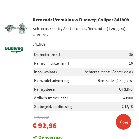
Remzadel/remklauw Budweg Caliper 341909
Achteras rechts, Achter de as, Remzadel (1 zuigers),
GIRLING
341909
Diameter [mm]
30
Remschijfdikte [mm]
10
Inbouwplaats
Achteras rechts, Achter de as
Remzadel uitvoering
Remzadel (1 zuigers)
Remsysteem
GIRLING
Artikelnummer paar
341908
Statiegeld/loodtoeslag
€ 18,15
€ 232,42
-60%
€ 92,96
Op voorraad