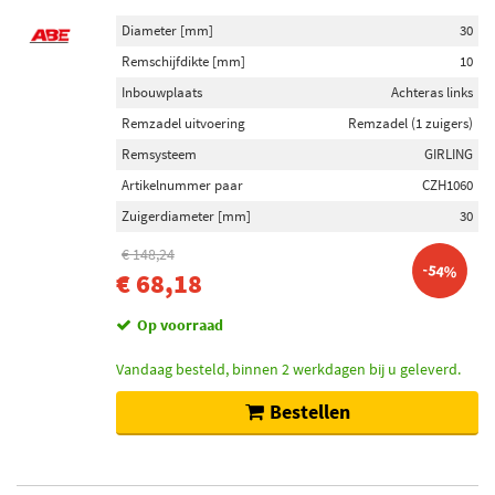
Diameter [mm]
30
Remschijfdikte [mm]
10
Inbouwplaats
Achteras links
Remzadel uitvoering
Remzadel (1 zuigers)
Remsysteem
GIRLING
Artikelnummer paar
CZH1060
Zuigerdiameter [mm]
30
€ 148,24
-54%
€ 68,18
Op voorraad
Vandaag besteld, binnen 2 werkdagen bij u geleverd.
Bestellen