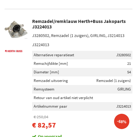
Remzadel/remklauw Herth+Buss Jakoparts
J3224013
J3280502, Remzadel (1 zuigers), GIRLING, J3214013
J3224013
Alternatieve reparatieset
J3280502
Remschijfdikte [mm]
21
Diameter [mm]
54
Remzadel uitvoering
Remzadel (1 zuigers)
Remsysteem
GIRLING
Retour van oud artikel niet verplicht
Artikelnummer paar
J3214013
€ 258,04
-68%
€ 82,57
Op voorraad