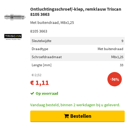
Ontluchtingsschroef/-klep, remklauw Triscan
8105 3663
Met buitendraad, M8x1,25
8105 3663
Sleutelwijdte
9
Draadtype
Met buitendraad
Schroefdraadmaat
M8x1,25
Lengte [mm]
33
€ 2,52
-56%
€ 1,11
Op voorraad
Vandaag besteld, binnen 2 werkdagen bij u geleverd.
Bestellen