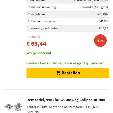
Remzadel uitvoering
Remzadel (1 zuigers)
Remsysteem
GIRLING
Artikelnummer paar
341906
Statiegeld/loodtoeslag
€ 18,15
€ 204,65
-69%
€ 63,44
Op voorraad
Vandaag besteld, binnen 3 werkdagen bij u geleverd.
Bestellen
Remzadel/remklauw Budweg Caliper 341908
Achteras links, Achter de as, Remzadel (1 zuigers),
GIRLING