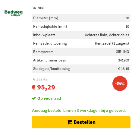
341908
Diameter [mm]
30
Remschijfdikte [mm]
10
Inbouwplaats
Achteras links, Achter de as
Remzadel uitvoering
Remzadel (1 zuigers)
Remsysteem
GIRLING
Artikelnummer paar
341909
Statiegeld/loodtoeslag
€ 18,15
€ 232,42
-59%
€ 95,29
Op voorraad
Vandaag besteld, binnen 3 werkdagen bij u geleverd.
Bestellen