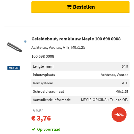
Bestellen
Geleidebout, remklauw Meyle 100 698 0008
Achteras, Vooras, ATE, M9x1.25
100 698 0008
Lengte [mm]
54,9
Inbouwplaats
Achteras, Vooras
Remsysteem
ATE
Schroefdraadmaat
M9x1.25
Aanvullende informatie
MEYLE-ORIGINAL: True to OE.
€ 6,97
-46%
€ 3,76
Op voorraad