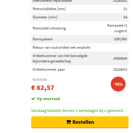
Alternatieve reparatieset
J3280502
Remschijfdikte [mm]
21
Diameter [mm]
54
Remzadel (1
Remzadel uitvoering
zuigers)
Remsysteem
GIRLING
Retour van oud artikel niet verplicht
Artikelnummer van het benodigde
J9300000
bijzondere gereedschap
Artikelnummer paar
J3224013
€ 258,04
-68%
€ 82,57
Op voorraad
Vandaag besteld, binnen 2 werkdagen bij u geleverd.
Bestellen