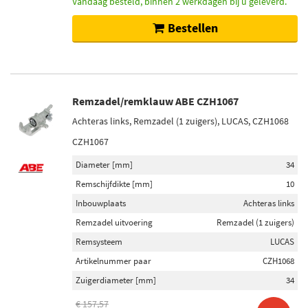
Vandaag besteld, binnen 2 werkdagen bij u geleverd.
Bestellen
Remzadel/remklauw ABE CZH1067
Achteras links, Remzadel (1 zuigers), LUCAS, CZH1068
CZH1067
Diameter [mm]
34
Remschijfdikte [mm]
10
Inbouwplaats
Achteras links
Remzadel uitvoering
Remzadel (1 zuigers)
Remsysteem
LUCAS
Artikelnummer paar
CZH1068
Zuigerdiameter [mm]
34
€ 157,57