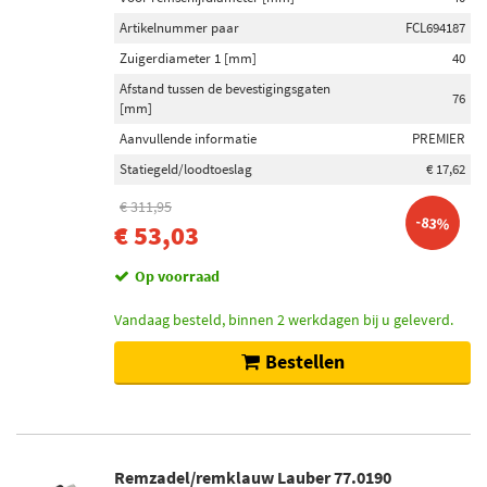
Artikelnummer paar
FCL694187
Zuigerdiameter 1 [mm]
40
Afstand tussen de bevestigingsgaten
76
[mm]
Aanvullende informatie
PREMIER
Statiegeld/loodtoeslag
€ 17,62
€ 311,95
-83%
€ 53,03
Op voorraad
Vandaag besteld, binnen 2 werkdagen bij u geleverd.
Bestellen
Remzadel/remklauw Lauber 77.0190