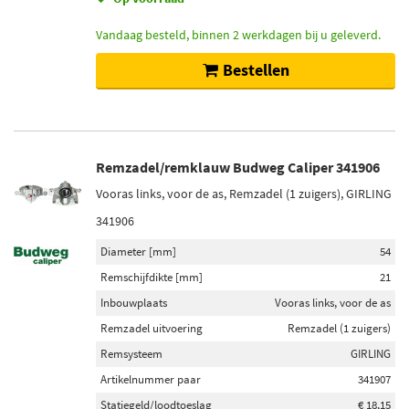
Vandaag besteld, binnen 2 werkdagen bij u geleverd.
Bestellen
Remzadel/remklauw Budweg Caliper 341906
Vooras links, voor de as, Remzadel (1 zuigers), GIRLING
341906
Diameter [mm]
54
Remschijfdikte [mm]
21
Inbouwplaats
Vooras links, voor de as
Remzadel uitvoering
Remzadel (1 zuigers)
Remsysteem
GIRLING
Artikelnummer paar
341907
Statiegeld/loodtoeslag
€ 18,15