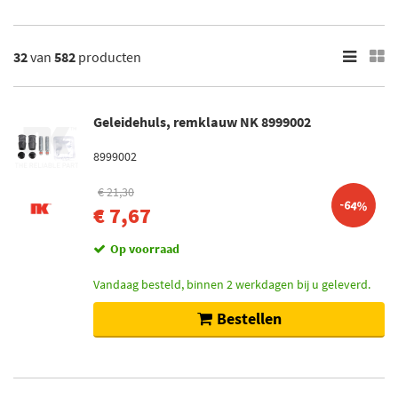
25
400
Toon meer
32
van
582
producten
×
582
Resultaten
Geleidehuls, remklauw NK 8999002
×
8999002
Merk
€ 21,30
Maxgear (14)
-64%
€ 7,67
ABS (33)
Op voorraad
TRW (46)
Vandaag besteld, binnen 2 werkdagen bij u geleverd.
ABE (12)
Bestellen
NK (11)
Toon meer