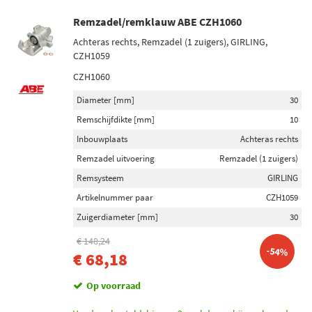
Remzadel/remklauw ABE CZH1060
Achteras rechts, Remzadel (1 zuigers), GIRLING,
CZH1059
CZH1060
Diameter [mm]
30
Remschijfdikte [mm]
10
Inbouwplaats
Achteras rechts
Remzadel uitvoering
Remzadel (1 zuigers)
Remsysteem
GIRLING
Artikelnummer paar
CZH1059
Zuigerdiameter [mm]
30
€ 148,24
-54%
€ 68,18
Op voorraad