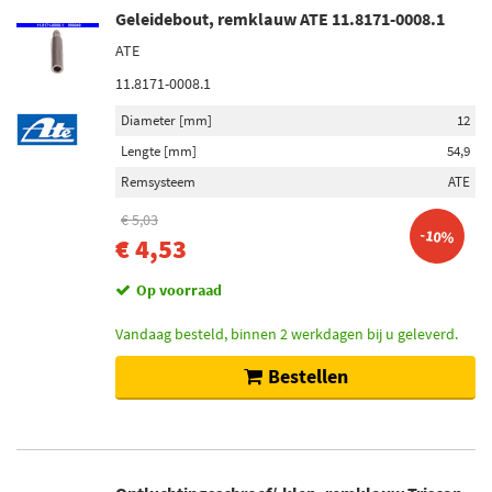
Categorieën
Geleidebout, remklauw ATE 11.8171-0008.1
Remzadel/remklauw (442)
ATE
Remzadel/remklauw zuiger (77)
11.8171-0008.1
Geleidehuls, remklauw (25)
Diameter [mm]
12
Ontluchtingsschroef/-klep, remklauw (22)
Lengte [mm]
54,9
Wielremcilinder reparatieset (17)
Remsysteem
ATE
Toon meer
€ 5,03
-10%
€ 4,53
Voorraad
Niet op voorraad (443)
Op voorraad
Op voorraad (139)
Vandaag besteld, binnen 2 werkdagen bij u geleverd.
Bestellen