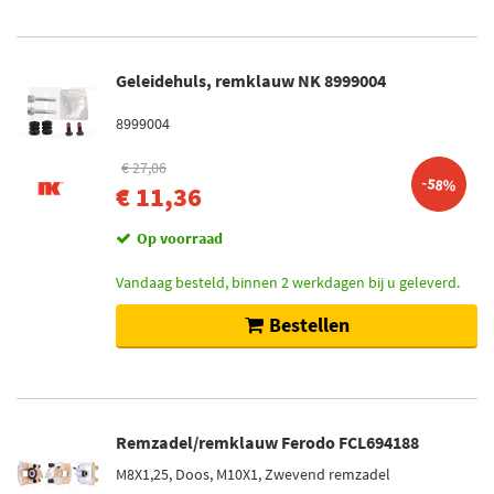
Geleidehuls, remklauw NK 8999004
8999004
€ 27,06
-58%
€ 11,36
Op voorraad
Vandaag besteld, binnen 2 werkdagen bij u geleverd.
Bestellen
Remzadel/remklauw Ferodo FCL694188
M8X1,25, Doos, M10X1, Zwevend remzadel