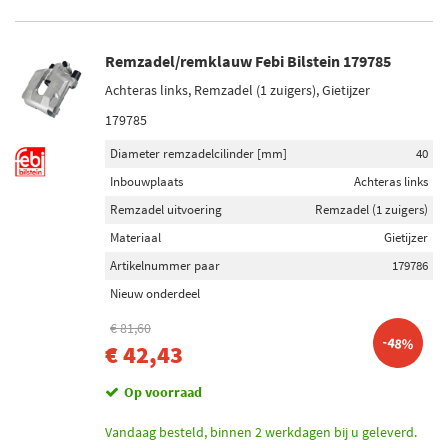
Remzadel/remklauw Febi Bilstein 179785
Achteras links, Remzadel (1 zuigers), Gietijzer
179785
Diameter remzadelcilinder [mm]
40
Inbouwplaats
Achteras links
Remzadel uitvoering
Remzadel (1 zuigers)
Materiaal
Gietijzer
Artikelnummer paar
179786
Nieuw onderdeel
€ 81,60
-48%
€ 42,43
Op voorraad
Vandaag besteld, binnen 2 werkdagen bij u geleverd.