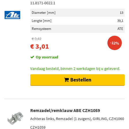
11.8171-0022.1
Diameter [mm]
13
Lengte [mm]
39,1
Remsysteem
ATE
€ 3,42
-12%
€ 3,01
Op voorraad
Vandaag besteld, binnen 2 werkdagen bij u geleverd.
Bestellen
Remzadel/remklauw ABE CZH1059
Achteras links, Remzadel (1 zuigers), GIRLING, CZH1060
CZH1059