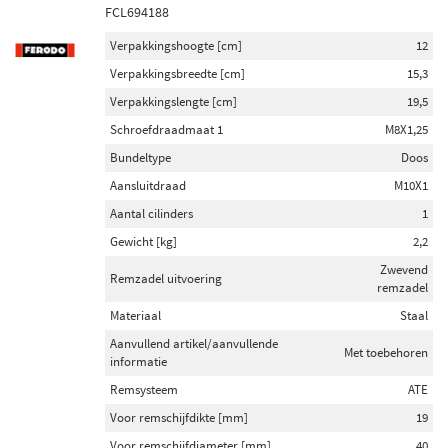
FCL694188
Verpakkingshoogte [cm]
12
Verpakkingsbreedte [cm]
15,3
Verpakkingslengte [cm]
19,5
Schroefdraadmaat 1
M8X1,25
Bundeltype
Doos
Aansluitdraad
M10X1
Aantal cilinders
1
Gewicht [kg]
2,2
Zwevend
Remzadel uitvoering
remzadel
Materiaal
Staal
Aanvullend artikel/aanvullende
Met toebehoren
informatie
Remsysteem
ATE
Voor remschijfdikte [mm]
19
Voor remschijfdiameter [mm]
40