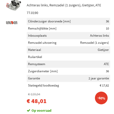
Achteras links, Remzadel (1 zuigers), Gietijzer, ATE
77.0190
Cilinderzuiger doorsnede [mm]
36
Remschijfdikte [mm]
10
Inbouwplaats
Achteras links
Remzadel uitvoering
Remzadel (1 zuigers)
Materiaal
Gietijzer
Ruilartikel
Remsysteem
ATE
Zuigerdiameter [mm]
36
Garantie
2 jaar garantie
Statiegeld/loodtoeslag
€ 17,62
€ 120,04
-60%
€ 48,01
Op voorraad