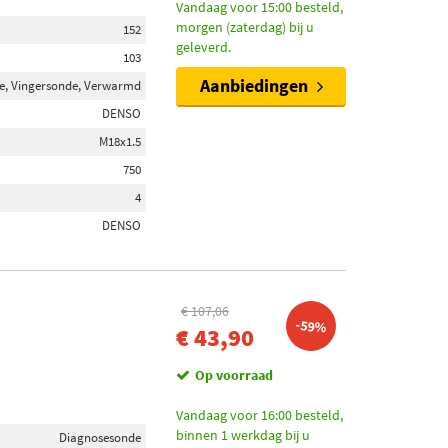
Vandaag voor 15:00 besteld,
morgen (zaterdag) bij u
152
geleverd.
103
Aanbiedingen
e, Vingersonde, Verwarmd
DENSO
M18x1.5
750
4
DENSO
€ 107,06
-59%
€ 43,90
Op voorraad
Vandaag voor 16:00 besteld,
binnen 1 werkdag bij u
Diagnosesonde