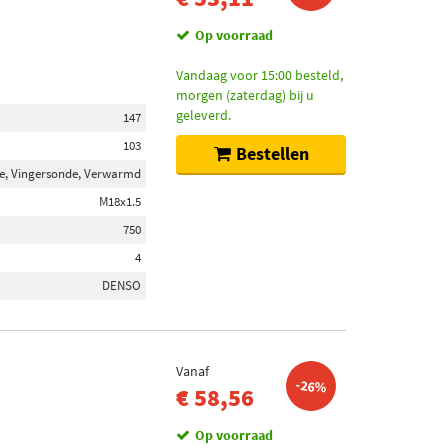
Op voorraad
Vandaag voor 15:00 besteld,
morgen (zaterdag) bij u
geleverd.
147
103
Bestellen
e, Vingersonde, Verwarmd
M18x1.5
750
4
DENSO
Vanaf
-26%
€ 58,56
Op voorraad