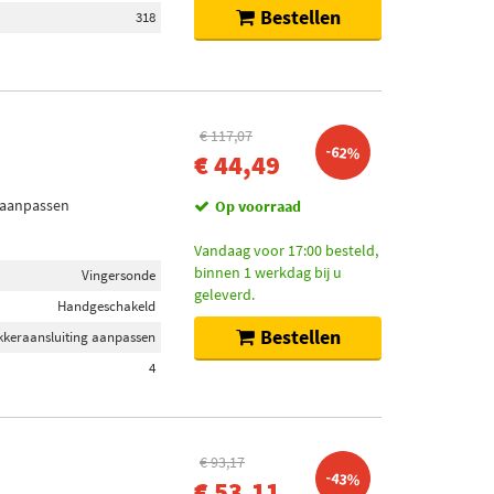
Bestellen
318
€ 117,07
-62%
€ 44,49
g aanpassen
Op voorraad
Vandaag voor 17:00 besteld,
binnen 1 werkdag bij u
Vingersonde
geleverd.
Handgeschakeld
Bestellen
ekkeraansluiting aanpassen
4
€ 93,17
-43%
€ 53,11