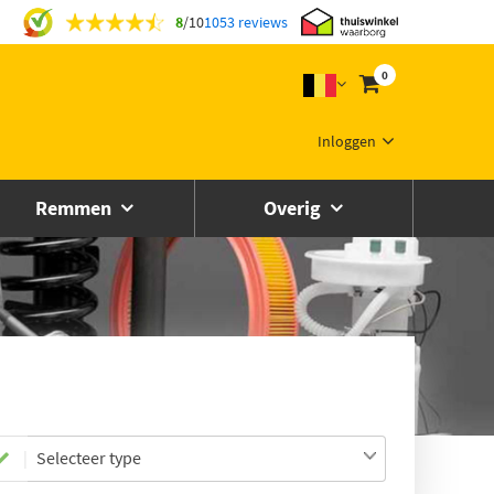
8
/
10
1053 reviews
0
Inloggen
Remmen
Overig
Selecteer type