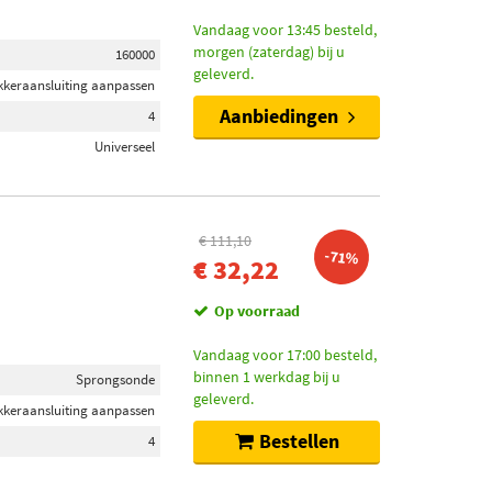
Vandaag voor 13:45 besteld,
morgen (zaterdag) bij u
160000
geleverd.
ekkeraansluiting aanpassen
Aanbiedingen
4
Universeel
€ 111,10
-71%
€ 32,22
Op voorraad
Vandaag voor 17:00 besteld,
binnen 1 werkdag bij u
Sprongsonde
geleverd.
ekkeraansluiting aanpassen
Bestellen
4