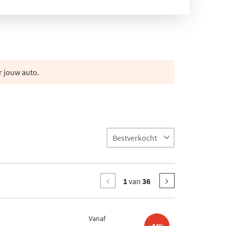
r jouw auto.
1
van
36
Vanaf