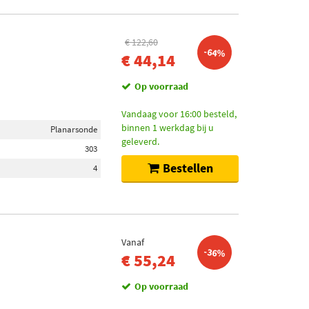
€ 122,60
-64%
€ 44,14
Op voorraad
Vandaag voor 16:00 besteld,
binnen 1 werkdag bij u
Planarsonde
geleverd.
303
Bestellen
4
Vanaf
-36%
€ 55,24
Op voorraad