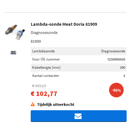
Lambda-sonde Meat Doria 81909
Diagnosesonde
81909
Lambdasonde
Diagnosesonde
Voor OE nummer
0258986608
Kabellengte [mm]
390
Aantal contacten
4
€ 302,23
-66%
€ 102,77
Tijdelijk uitverkocht