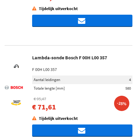
Tijdelijk uitverkocht
Lambda-sonde Bosch F 00H L00 357
F 00H L00 357
Aantal leidingen
4
Totale lengte [mm]
580
€ 95,47
-25%
€ 71,61
Tijdelijk uitverkocht