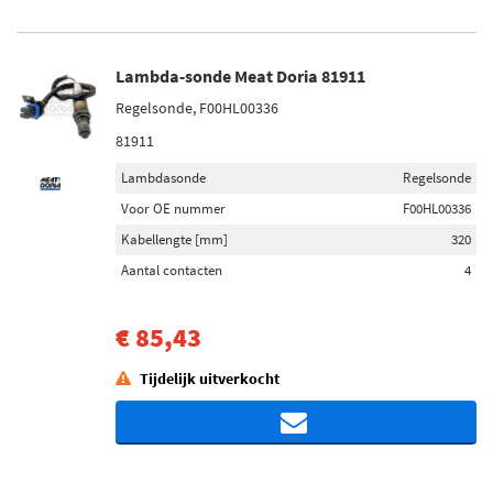
Lambda-sonde Meat Doria 81911
Regelsonde, F00HL00336
81911
Lambdasonde
Regelsonde
Voor OE nummer
F00HL00336
Kabellengte [mm]
320
Aantal contacten
4
€ 85,43
Tijdelijk uitverkocht