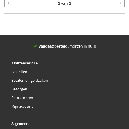
1
van
1
Vandaag besteld,
morgen in huis!
14 dagen,
retourgarantie
Deskundig,
advies
Klantenservice
Bestellen
Betalen en geldzaken
Bezorgen
Retourneren
Mijn account
Algemeen