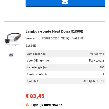
Lambda-sonde Meat Doria 81866E
Verwarmd, F00HL00235, OE EQUIVALENT
81866E
Lambdasonde
Verwarmd
Voor OE nummer
F00HL00235
Kabellengte [mm]
290
Aantal contacten
4
Kwaliteit
OE EQUIVALENT
€ 83,45
Tijdelijk uitverkocht