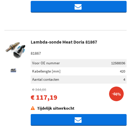
Lambda-sonde Meat Doria 81867
81867
Voor OE nummer
12588036
Kabellengte [mm]
420
Aantal contacten
4
€ 344,66
-66%
€ 117,19
Tijdelijk uitverkocht