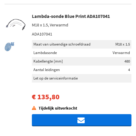
Lambda-sonde Blue Print ADA107041
M18 x 1.5, Verwarmd
ADA107041
Maat van uitwendige schroefdraad
M18 x 1.5
Lambdasonde
Verwarmd
Kabellengte [mm]
480
Aantal leidingen
4
Let op de serviceinformatie
€ 135,80
Tijdelijk uitverkocht