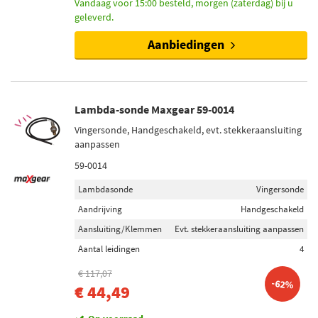
Vandaag voor 15:00 besteld, morgen (zaterdag) bij u
Niet op voorraad (14)
geleverd.
Op voorraad (10)
Aanbiedingen
Lambda-sonde Maxgear 59-0014
Vingersonde, Handgeschakeld, evt. stekkeraansluiting
aanpassen
59-0014
Lambdasonde
Vingersonde
Aandrijving
Handgeschakeld
Aansluiting/Klemmen
Evt. stekkeraansluiting aanpassen
Aantal leidingen
4
€ 117,07
-62%
€ 44,49