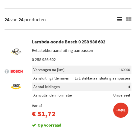
Hummer H3
Hummer H3T
×
24
van
24
producten
24
Resultaten
Lambda-sonde Bosch 0 258 986 602
×
Merk
Evt. stekkeraansluiting aanpassen
Bosch (6)
0 258 986 602
Maxgear (2)
Vervangen na [km]
160000
Aansluiting/Klemmen
Evt. stekkeraansluiting aanpassen
Febi Bilstein (1)
Aantal leidingen
4
Delphi Diesel (1)
Aanvullende informatie
Universeel
Engitech (1)
Vanaf
-44%
€ 51,72
Toon meer
Op voorraad
Voorraad