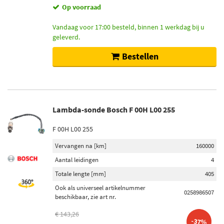
Op voorraad
Vandaag voor 17:00 besteld, binnen 1 werkdag bij u
geleverd.
Bestellen
Lambda-sonde Bosch F 00H L00 255
F 00H L00 255
Vervangen na [km]
160000
Aantal leidingen
4
Totale lengte [mm]
405
Ook als universeel artikelnummer
0258986507
beschikbaar, zie art nr.
€ 143,26
-37%