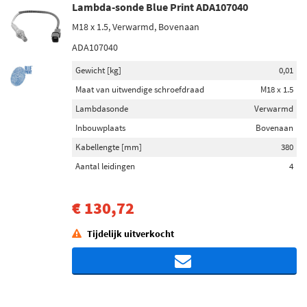
Lambda-sonde Blue Print ADA107040
M18 x 1.5, Verwarmd, Bovenaan
ADA107040
Gewicht [kg]
0,01
Maat van uitwendige schroefdraad
M18 x 1.5
Lambdasonde
Verwarmd
Inbouwplaats
Bovenaan
Kabellengte [mm]
380
Aantal leidingen
4
€ 130,72
Tijdelijk uitverkocht