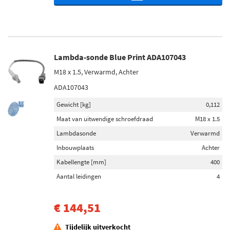
Lambda-sonde Blue Print ADA107043
M18 x 1.5, Verwarmd, Achter
ADA107043
Gewicht [kg]
0,112
Maat van uitwendige schroefdraad
M18 x 1.5
Lambdasonde
Verwarmd
Inbouwplaats
Achter
Kabellengte [mm]
400
Aantal leidingen
4
€ 144,51
Tijdelijk uitverkocht