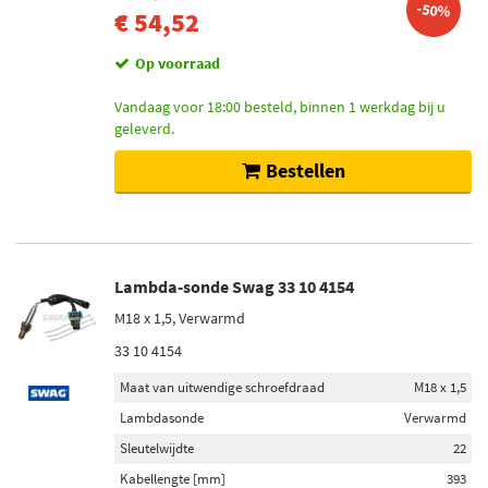
-50%
€ 54,52
Op voorraad
Vandaag voor 18:00 besteld, binnen 1 werkdag bij u
geleverd.
Bestellen
Lambda-sonde Swag 33 10 4154
M18 x 1,5, Verwarmd
33 10 4154
Maat van uitwendige schroefdraad
M18 x 1,5
Lambdasonde
Verwarmd
Sleutelwijdte
22
Kabellengte [mm]
393