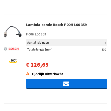
Lambda-sonde Bosch F 00H L00 359
F 00H L00 359
Aantal leidingen
4
Totale lengte [mm]
530
€ 126,65
Tijdelijk uitverkocht