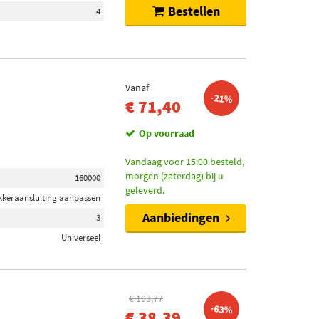
Bestellen
4
Vanaf
-21%
€ 71,40
Op voorraad
Vandaag voor 15:00 besteld,
morgen (zaterdag) bij u
160000
geleverd.
ekkeraansluiting aanpassen
Aanbiedingen
3
Universeel
€ 103,77
-63%
€ 38,39