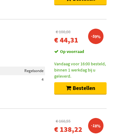
€ 108,08
-59%
€ 44,31
Op voorraad
Vandaag voor 16:00 besteld,
binnen 1 werkdag bij u
Regelsonde
geleverd.
4
Bestellen
€ 168,55
-18%
€ 138,22