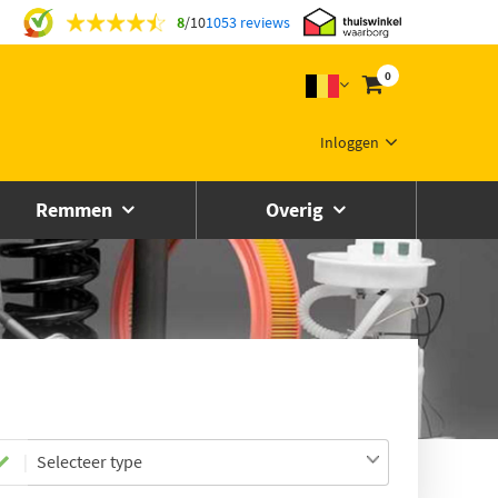
8
/
10
1053 reviews
0
Inloggen
Remmen
Overig
Selecteer type