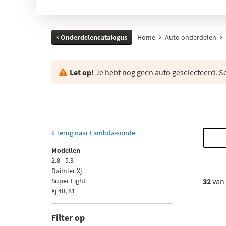
Onderdelencatalogus
Home
Auto onderdelen
Let op!
Je hebt nog geen auto geselecteerd. Se
Terug naar Lambda-sonde
Modellen
2.8 - 5.3
Daimler Xj
Super Eight
32
van
Xj 40, 81
Filter op