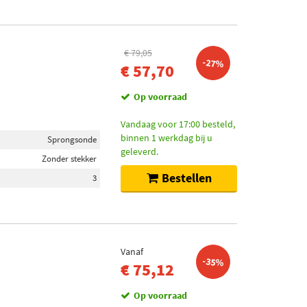
€ 79,05
-27%
€ 57,70
Op voorraad
Vandaag voor 17:00 besteld,
binnen 1 werkdag bij u
Sprongsonde
geleverd.
Zonder stekker
Bestellen
3
Vanaf
-35%
€ 75,12
Op voorraad