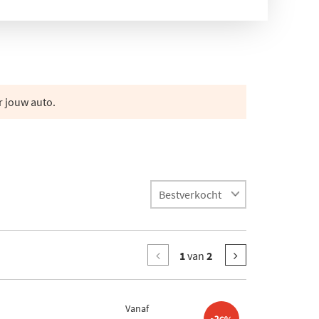
r jouw auto.
1
van
2
Vanaf