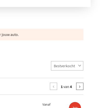
r jouw auto.
1
van
4
Vanaf