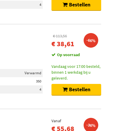
Bestellen
4
€ 113,56
-66%
€ 38,61
Op voorraad
Vandaag voor 17:00 besteld,
binnen 1 werkdag bij u
Verwarmd
geleverd.
350
Bestellen
4
Vanaf
-36%
€ 55,68