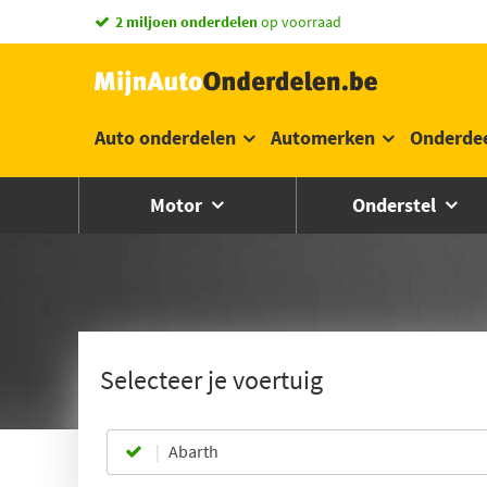
Vandaag besteld,
2 miljoen onderdelen
morgen in huis *
op voorraad
Auto onderdelen
Automerken
Onderde
Motor
Onderstel
Selecteer je voertuig
Abarth