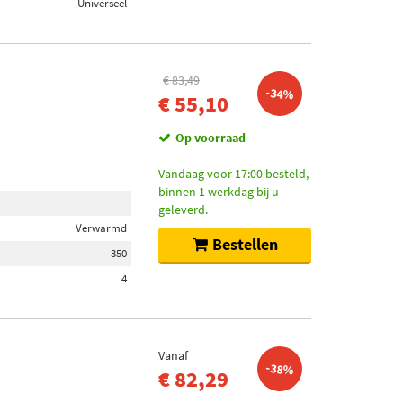
Universeel
€ 83,49
-34%
€ 55,10
Op voorraad
Vandaag voor 17:00 besteld,
binnen 1 werkdag bij u
geleverd.
Verwarmd
Bestellen
350
4
Vanaf
-38%
€ 82,29