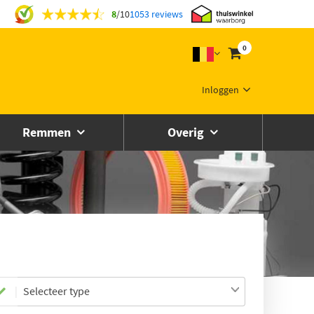
8
/
10
1053 reviews
0
Inloggen
Remmen
Overig
Selecteer type