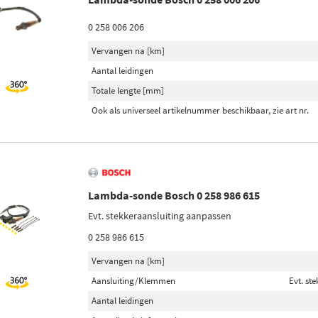
0 258 006 206
Vervangen na [km]
Aantal leidingen
Totale lengte [mm]
Ook als universeel artikelnummer beschikbaar, zie art nr.
Lambda-sonde Bosch 0 258 986 615
Evt. stekkeraansluiting aanpassen
0 258 986 615
Vervangen na [km]
Aansluiting/Klemmen
Evt. st
Aantal leidingen