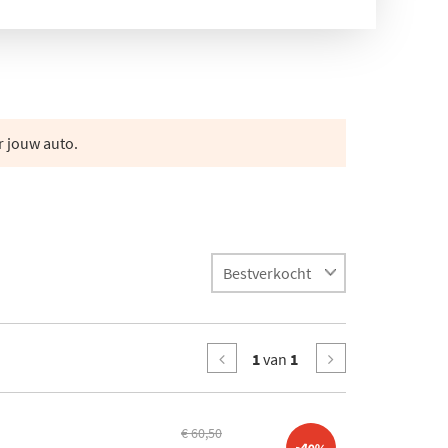
r jouw auto.
1
van
1
€ 60,50