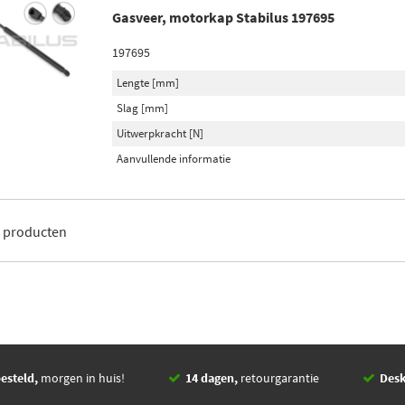
Gasveer, motorkap Stabilus 197695
197695
Lengte [mm]
Slag [mm]
Uitwerpkracht [N]
Aanvullende informatie
1
producten
esteld,
morgen in huis!
14 dagen,
retourgarantie
Des