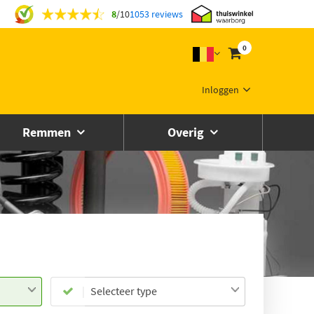
8
/
10
1053 reviews
0
Inloggen
Remmen
Overig
Selecteer type