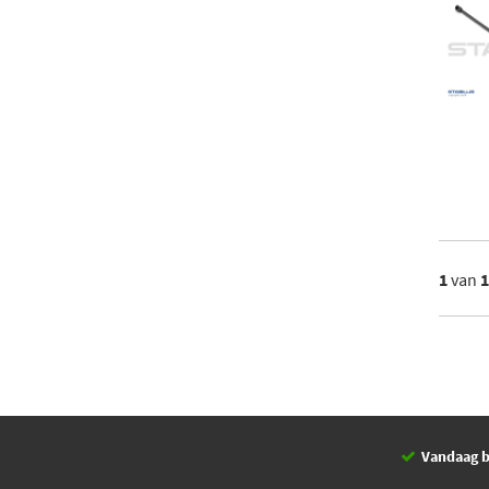
1
van
Vandaag b