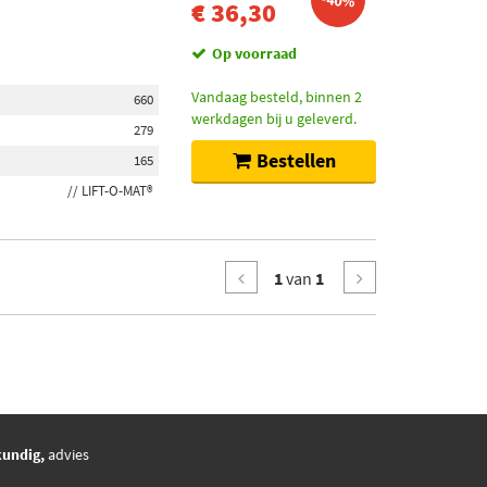
-40%
€ 36,30
Op voorraad
Vandaag besteld, binnen 2
660
werkdagen bij u geleverd.
279
Bestellen
165
// LIFT-O-MAT®
1
van
1
kundig,
advies