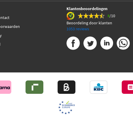
Klantenbeoordelingen
8
/10
ontact
Beoordeling door klanten
oorwaarden
1053 reviews
cy
d
6
MijnAuto
Onderdelen.be
Algemene Voorwaarden
Privacy 