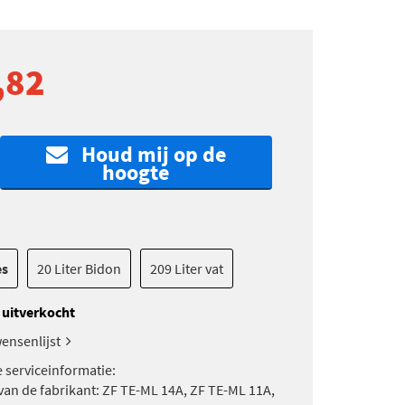
,82
Houd mij op de
hoogte
es
20 Liter Bidon
209 Liter vat
k uitverkocht
ensenlijst
e serviceinformatie:
 van de fabrikant: ZF TE-ML 14A, ZF TE-ML 11A,