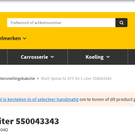
elmerken
Carrosserie
Koeling
Versnellingsbakolie
Shell Spirax S2 ATF AX 1 Liter 550043343
l je kenteken in of selecteer handmatig
om te tonen of dit product g
Liter 550043343
 04D