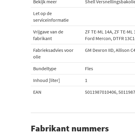
Bekijk meer
Shell Versnellingsbakoli
Let op de
serviceinformatie
Vrijgave van de
ZF TE-ML 14A, ZF TE-ML 1
fabrikant
Ford Mercon, DTFR 13C1
Fabrieksadvies voor
GM Dexron IID, Allison C
olie
Bundeltype
Fles
Inhoud [liter]
1
EAN
5011987010406, 501198
Fabrikant nummers