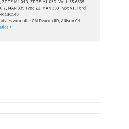
, ZF TE-ML 04D, ZF TE-ML 03D, Voith 55.6335,
6.7, MAN 339 Type Z1, MAN 339 Type V1, Ford
FR 13C140
dvies voor olie: GM Dexron IID, Allison C4
caties