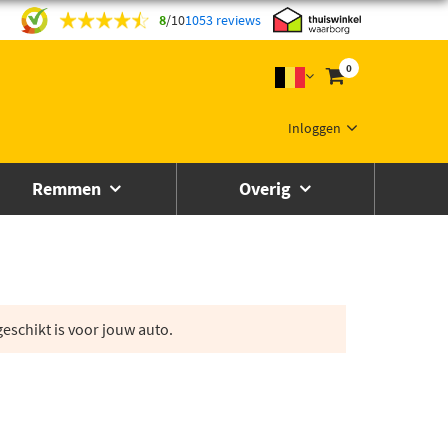
8
/
10
1053 reviews
0
Inloggen
Remmen
Overig
eschikt is voor jouw auto.