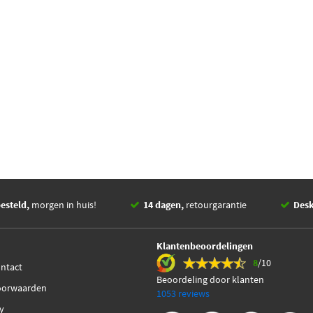
esteld,
morgen in huis!
14 dagen,
retourgarantie
Des
Klantenbeoordelingen
8
/10
ontact
Beoordeling door klanten
oorwaarden
1053 reviews
cy