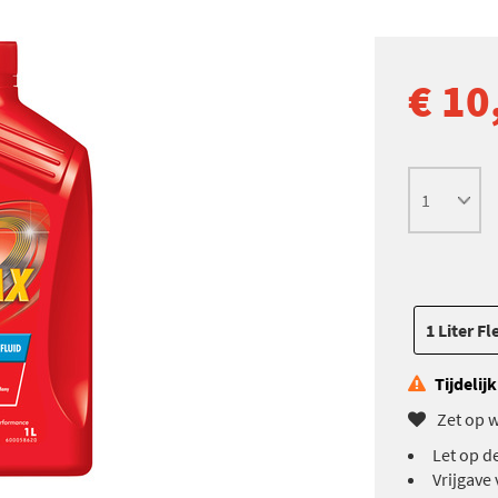
€ 10
1 Liter Fl
Tijdelij
Zet op w
Let op d
Vrijgave