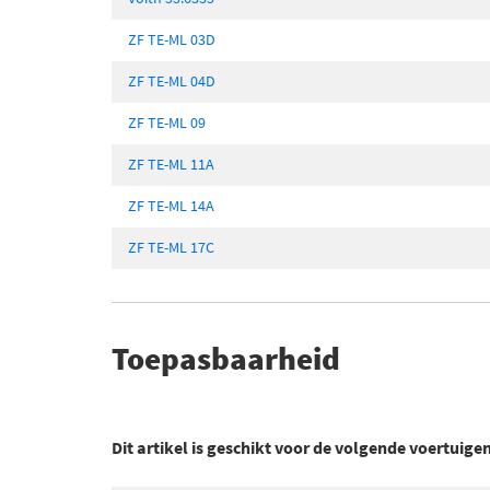
ZF TE-ML 03D
ZF TE-ML 04D
ZF TE-ML 09
ZF TE-ML 11A
ZF TE-ML 14A
ZF TE-ML 17C
Toepasbaarheid
Dit artikel is geschikt voor de volgende voertuige