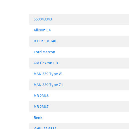
550043343
Allison C4
DTFR 13C140
Ford Mercon
GM Dexron IID
MAN 339 Type V1
MAN 339 Type Z1
MB 236.6
MB 236.7
Renk
Voith 55.6335