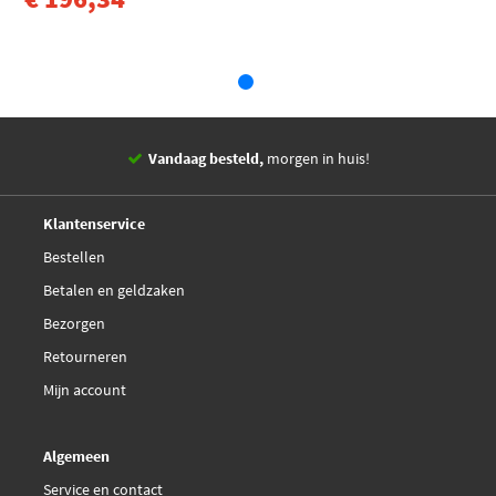
Toyota CVTF TC / FE
VW G 052 180 / G 052
Vandaag besteld,
morgen in huis!
14 dagen,
retourgarantie
Deskundig,
advies
Klantenservice
Bestellen
Betalen en geldzaken
Bezorgen
Retourneren
Mijn account
Algemeen
Service en contact