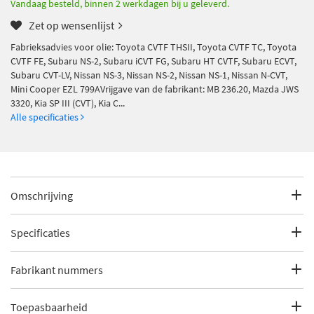
Vandaag besteld, binnen 2 werkdagen bij u geleverd.
Zet op wensenlijst
Fabrieksadvies voor olie: Toyota CVTF THSII, Toyota CVTF TC, Toyota
CVTF FE, Subaru NS-2, Subaru iCVT FG, Subaru HT CVTF, Subaru ECVT,
Subaru CVT-LV, Nissan NS-3, Nissan NS-2, Nissan NS-1, Nissan N-CVT,
Mini Cooper EZL 799AVrijgave van de fabrikant: MB 236.20, Mazda JWS
3320, Kia SP III (CVT), Kia C...
Alle specificaties
Omschrijving
Fabrieksadvies voor olie: Toyota CVTF THSII, Toyota CVTF TC,
Toyota CVTF FE, Subaru NS-2, Subaru iCVT FG, Subaru HT
Specificaties
CVTF, Subaru ECVT, Subaru CVT-LV, Nissan NS-3, Nissan NS-2,
Nissan NS-1, Nissan N-CVT, Mini Cooper EZL 799AVrijgave van
Fabrikantcode
37622
Fabrikant nummers
de fabrikant: MB 236.20, Mazda JWS 3320, Kia SP III (CVT), Kia
CVT-1, Jatco CVT 8 HybridSpecificatie: VW G 052 516, VW G 052
Merk
Kroon Oil
180, Mopar CVTF+4, Jeep NS-2, Hybrid e-CVT, Honda HMMF,
Chrysler/Dodge/Jeep
Toepasbaarheid