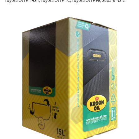
Toyota CVTF THSII, Toyota CVTF TC, Toyota CVTF FE, Subaru NS-2