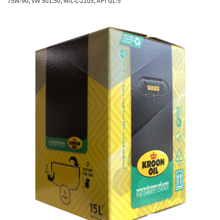
75W-90, VW 501.50, MIL-L-2105, API GL-5