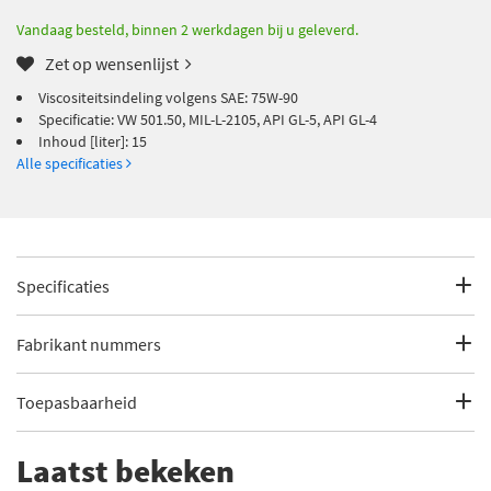
Vandaag besteld, binnen 2 werkdagen bij u geleverd.
Zet op wensenlijst
Viscositeitsindeling volgens SAE: 75W-90
Specificatie: VW 501.50, MIL-L-2105, API GL-5, API GL-4
Inhoud [liter]: 15
Alle specificaties
Specificaties
Fabrikantcode
37479
Fabrikant nummers
Merk
Kroon Oil
75W-90
Toepasbaarheid
Categorie
Cardan olie
API GL-4/5
Dit artikel is geschikt voor de volgende voertuigen
Laatst bekeken
Bekijk meer
Kroon Oil Cardan olie
MIL-L-2105