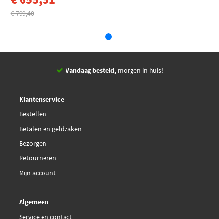
Volvo 97340 / 97341
€ 799,40
Volvo 97340/97341
ZF TE-ML 02F/03D/04D
Vandaag besteld,
morgen in huis!
14 dagen,
retourgarantie
Deskundig,
advies
Klantenservice
Bestellen
Betalen en geldzaken
Bezorgen
Retourneren
Mijn account
Algemeen
Service en contact