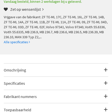
Vandaag besteld, binnen 2 werkdagen bij u geleverd.
Zet op wensenlijst
Vrijgave van de fabrikant: ZF TE-ML 17C, ZF TE-ML 16L, ZF TE-ML 14B,
ZF TE-ML 14A, ZF TE-ML 11B, ZF TE-ML 11A, ZF TE-ML 09, ZF TE-ML 04D,
ZF TE-ML 03D, ZF TE-ML 02F, Volvo 97341, Volvo 97340, Voith 55.6336,
Voith 55.6335, MB 236.9, MB 236.7, MB 236.6, MB 236.5, MB 236.39, MB
236.10, MAN 339 Typ Z2,...
Alle specificaties
Omschrijving
Vrijgave van de fabrikant: ZF TE-ML 17C, ZF TE-ML 16L, ZF TE-
ML 14B, ZF TE-ML 14A, ZF TE-ML 11B, ZF TE-ML 11A, ZF TE-ML
Specificaties
09, ZF TE-ML 04D, ZF TE-ML 03D, ZF TE-ML 02F, Volvo 97341,
Volvo 97340, Voith 55.6336, Voith 55.6335, MB 236.9, MB 236.7,
Fabrikantcode
31134
Fabrikant nummers
MB 236.6, MB 236.5, MB 236.39, MB 236.10, MAN 339 Typ Z2,
MAN 339 Typ Z1, MAN 339 Typ V2, MAN 339 Typ V1Specificatie:
Merk
Kroon Oil
TES-389, GM Dexron IIIH, GM Dexron IIIG, GM Dexron IIIF, GM
Allison C4 / TES-389
Toepasbaarheid