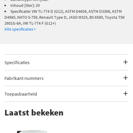
Inhoud [liter]: 20
Specificatie: VW TL-774 D (G12), ASTM D4656, ASTM D3306, ASTM
D4985, NATO S-759, Renault Type D, JASO M325, BS 6580, Toyota TSK
2601G-8A, VW TL-774 F (G12+)
Alle specificaties
Specificaties
Fabrikantcode
E504144-20L NAT
Fabrikant nummers
Merk
Eurol
ASTM D3306
Toepasbaarheid
Categorie
Koelvloeistof houdt uw auto op weg
ASTM D4656
Dit artikel is geschikt voor de volgende voertuigen
Laatst bekeken
Bekijk meer
Eurol Koelvloeistof
ASTM D4985
Abarth
124 Spider
Bundeltype
Jerrycan
BS 6580
124 Spider (2016 - 2000)