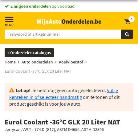
2 miljoen onderdelen
op voorraad
0
Onderdelencatalogus
Home
Auto onderdelen
Koelvloeistof
Eurol Coolant -36°C GLX 20 Liter NAT
Let op!
Je hebt nog geen auto geselecteerd.
Vul je
kenteken in of selecteer handmatig
om te tonen of dit
product geschikt is voor jouw auto.
Eurol Coolant -36°C GLX 20 Liter NAT
Jerrycan, VW TL-774 D (G12), ASTM D4656, ASTM D3306