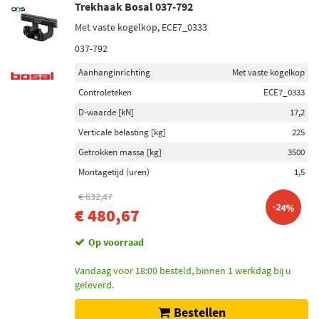
Trekhaak Bosal 037-792
Met vaste kogelkop, ECE7_0333
037-792
Aanhanginrichting
Met vaste kogelkop
Controleteken
ECE7_0333
D-waarde [kN]
17,2
Verticale belasting [kg]
225
Getrokken massa [kg]
3500
Montagetijd (uren)
1,5
€ 632,47
-24%
€ 480,67
Op voorraad
Vandaag voor 18:00 besteld, binnen 1 werkdag bij u
geleverd.
Bestellen