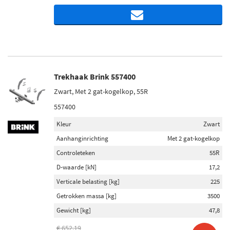
Trekhaak Brink 557400
Zwart, Met 2 gat-kogelkop, 55R
557400
Kleur
Zwart
Aanhanginrichting
Met 2 gat-kogelkop
Controleteken
55R
D-waarde [kN]
17,2
Verticale belasting [kg]
225
Getrokken massa [kg]
3500
Gewicht [kg]
47,8
€ 652,19