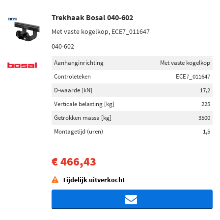
Trekhaak Bosal 040-602
Met vaste kogelkop, ECE7_011647
040-602
Aanhanginrichting
Met vaste kogelkop
Controleteken
ECE7_011647
D-waarde [kN]
17,2
Verticale belasting [kg]
225
Getrokken massa [kg]
3500
Montagetijd (uren)
1,5
€ 466,43
Tijdelijk uitverkocht