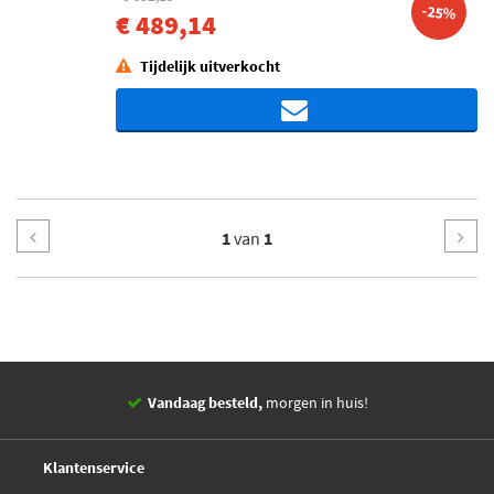
-25%
€ 489,14
Tijdelijk uitverkocht
1
van
1
Vandaag besteld,
morgen in huis!
14 dagen,
retourgarantie
Deskundig,
advies
Klantenservice