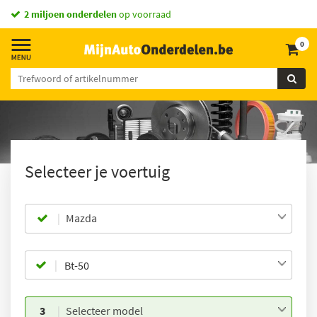
Vandaag besteld,
2 miljoen onderdelen
morgen in huis *
op voorraad
0
Selecteer je voertuig
Mazda
3
Selecteer model