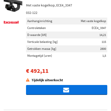
Met vaste kogelkop, ECE4_3347
032-122
Aanhanginrichting
Met vaste kogelkop
Controleteken
ECE4_3347
D-waarde [kN]
14,21
Verticale belasting [kg]
115
Getrokken massa [kg]
2800
Montagetijd (uren)
1,5
€ 492,11
Tijdelijk uitverkocht