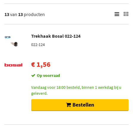
×
Merk
13
van
13
producten
Brink (2)
Bosal (5)
Trekhaak Bosal 022-124
Carpoint (6)
022-124
Categorieën
€ 1,56
Trekhaak (7)
Trekhaakslot (6)
Op voorraad
Vandaag voor 18:00 besteld, binnen 1 werkdag bij u
Voorraad
geleverd.
Niet op voorraad (7)
Bestellen
Op voorraad (6)