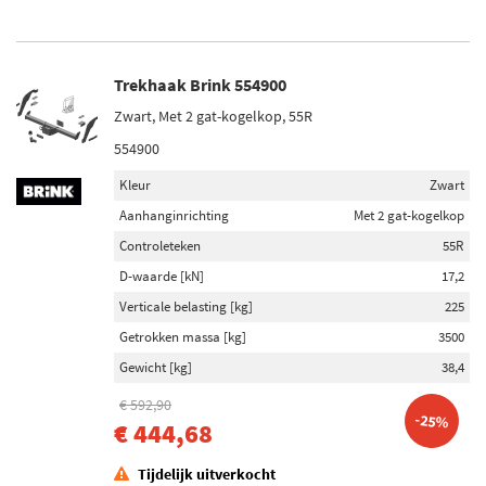
Trekhaak Brink 554900
Zwart, Met 2 gat-kogelkop, 55R
554900
Kleur
Zwart
Aanhanginrichting
Met 2 gat-kogelkop
Controleteken
55R
D-waarde [kN]
17,2
Verticale belasting [kg]
225
Getrokken massa [kg]
3500
Gewicht [kg]
38,4
€ 592,90
-25%
€ 444,68
Tijdelijk uitverkocht