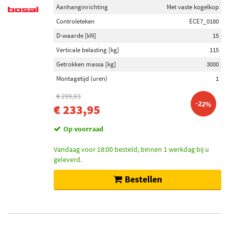
Aanhanginrichting
Met vaste kogelkop
Controleteken
ECE7_0180
D-waarde [kN]
15
Verticale belasting [kg]
115
Getrokken massa [kg]
3000
Montagetijd (uren)
1
€ 299,93
-22%
€ 233,95
Op voorraad
Vandaag voor 18:00 besteld, binnen 1 werkdag bij u
geleverd.
Bestellen