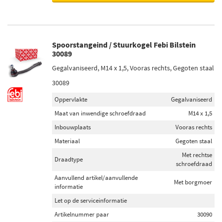
Spoorstangeind / Stuurkogel Febi Bilstein
30089
Gegalvaniseerd, M14 x 1,5, Vooras rechts, Gegoten staal
30089
Oppervlakte
Gegalvaniseerd
Maat van inwendige schroefdraad
M14 x 1,5
Inbouwplaats
Vooras rechts
Materiaal
Gegoten staal
Met rechtse
Draadtype
schroefdraad
Aanvullend artikel/aanvullende
Met borgmoer
informatie
Let op de serviceinformatie
Artikelnummer paar
30090