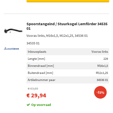
Spoorstangeind / Stuurkogel Lemförder 34535
01
Vooras links, M16x1,5, M12x1,25, 34536 01
34535 01
Inbouwplaats
Vooras links
Lengte [mm]
229
Binnendraad [mm]
M16x1,5
Buitendraad [mm]
M12x1,25
Artikelnummer paar
34536 01
€ 63,69
-53%
€ 29,94
Op voorraad