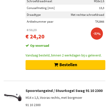
Schroefdraadmaat
M16x1.5
Conusafmeting [mm]
13,3
Draadtype
Met rechtse schroefdraad
Artikelnummer paar
TA2866
€ 56,29
-57%
€ 24,20
Op voorraad
Vandaag besteld, binnen 2 werkdagen bij u geleverd.
Bestellen
Spoorstangeind / Stuurkogel Swag 91 10 2300
M14 x 1,5, Vooras rechts, met borgmoer
91 10 2300