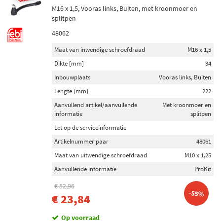
M16 x 1,5, Vooras links, Buiten, met kroonmoer en
splitpen
48062
Maat van inwendige schroefdraad
M16 x 1,5
Dikte [mm]
34
Inbouwplaats
Vooras links, Buiten
Lengte [mm]
222
Aanvullend artikel/aanvullende
Met kroonmoer en
informatie
splitpen
Let op de serviceinformatie
Artikelnummer paar
48061
Maat van uitwendige schroefdraad
M10 x 1,25
Aanvullende informatie
ProKit
€ 52,96
-55%
€ 23,84
Op voorraad