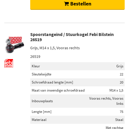
Bestellen
Spoorstangeind / Stuurkogel Febi Bilstein
26519
Grijs, M14 x 1,5, Vooras rechts
26519
Kleur
Grijs
Sleutelwijdte
22
Schroefdraad lengte [mm]
20
Maat van inwendige schroefdraad
M14 x 1,5
Vooras rechts, Vooras
Inbouwplaats
links
Lengte [mm]
75
Materiaal
Staal
Met rechtse