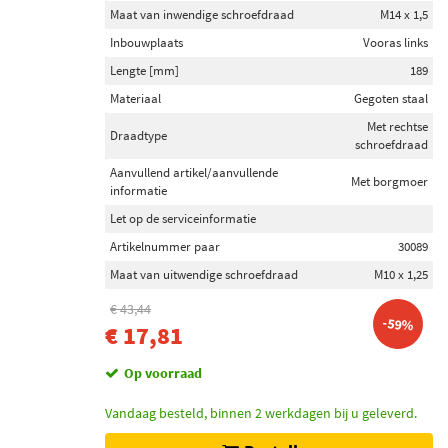
Maat van inwendige schroefdraad
M14 x 1,5
Inbouwplaats
Vooras links
Lengte [mm]
189
Materiaal
Gegoten staal
Met rechtse
Draadtype
schroefdraad
Aanvullend artikel/aanvullende
Met borgmoer
informatie
Let op de serviceinformatie
Artikelnummer paar
30089
Maat van uitwendige schroefdraad
M10 x 1,25
€ 43,44
-59%
€ 17,81
Op voorraad
Vandaag besteld, binnen 2 werkdagen bij u geleverd.