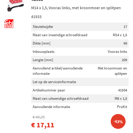
M14 x 1,5, Vooras links, met kroonmoer en splitpen
41933
Sleutelwijdte
17
Maat van inwendige schroefdraad
M14 x 1,5
Dikte [mm]
69
Inbouwplaats
Vooras links
Lengte [mm]
209
Aanvullend artikel/aanvullende
Met kroonmoer en
informatie
splitpen
Let op de serviceinformatie
Artikelnummer paar
41934
Maat van uitwendige schroefdraad
M8 x 1,5
Aanvullende informatie
ProKit
€ 46,25
-63%
€ 17,11