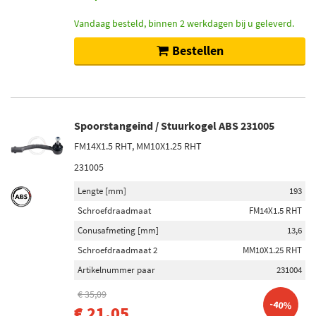
Vandaag besteld, binnen 2 werkdagen bij u geleverd.
Bestellen
Spoorstangeind / Stuurkogel ABS 231005
FM14X1.5 RHT, MM10X1.25 RHT
231005
Lengte [mm]
193
Schroefdraadmaat
FM14X1.5 RHT
Conusafmeting [mm]
13,6
Schroefdraadmaat 2
MM10X1.25 RHT
Artikelnummer paar
231004
€ 35,09
-40%
€ 21,05