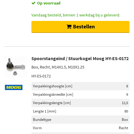
Op voorraad
Vandaag besteld, binnen 1 werkdag bij u geleverd.
Bestellen
Spoorstangeind / Stuurkogel Moog HY-ES-0172
Box, Recht, M14X1.5, M10X1.25
HY-ES-0172
Verpakkingshoogte [cm]
8
Verpakkingsbreedte [cm]
9
Verpakkingslengte [cm]
12,5
Lengte 1 [mm]
80
Bundeltype
Box
Vorm
Recht