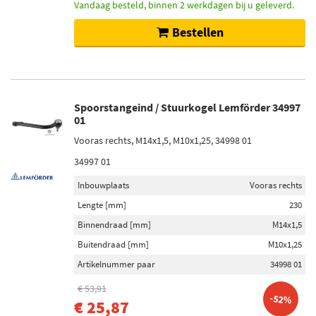
Vandaag besteld, binnen 2 werkdagen bij u geleverd.
Bestellen
Spoorstangeind / Stuurkogel Lemförder 34997
01
Vooras rechts, M14x1,5, M10x1,25, 34998 01
34997 01
Inbouwplaats
Vooras rechts
Lengte [mm]
230
Binnendraad [mm]
M14x1,5
Buitendraad [mm]
M10x1,25
Artikelnummer paar
34998 01
€ 53,91
-52%
€ 25,87