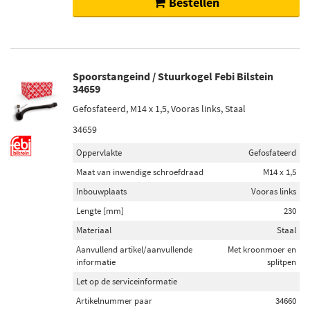
Bestellen
Spoorstangeind / Stuurkogel Febi Bilstein
34659
Gefosfateerd, M14 x 1,5, Vooras links, Staal
34659
Oppervlakte
Gefosfateerd
Maat van inwendige schroefdraad
M14 x 1,5
Inbouwplaats
Vooras links
Lengte [mm]
230
Materiaal
Staal
Aanvullend artikel/aanvullende
Met kroonmoer en
informatie
splitpen
Let op de serviceinformatie
Artikelnummer paar
34660