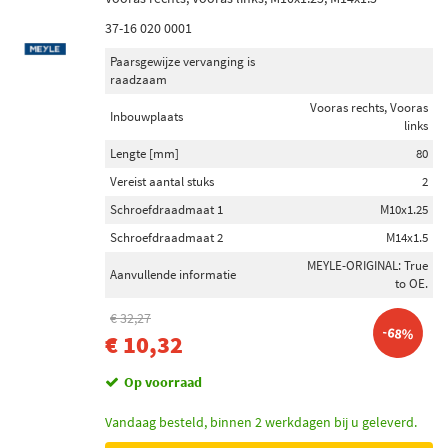
37-16 020 0001
Paarsgewijze vervanging is
raadzaam
Vooras rechts, Vooras
Inbouwplaats
links
Lengte [mm]
80
Vereist aantal stuks
2
Schroefdraadmaat 1
M10x1.25
Schroefdraadmaat 2
M14x1.5
MEYLE-ORIGINAL: True
Aanvullende informatie
to OE.
€ 32,27
-68%
€ 10,32
Op voorraad
Vandaag besteld, binnen 2 werkdagen bij u geleverd.