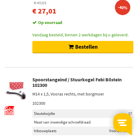
€ 45,01
-40%
€ 27,01
Op voorraad
Vandaag besteld, binnen 2 werkdagen bij u geleverd.
Bestellen
Spoorstangeind / Stuurkogel Febi Bilstein
102300
M14 x 1,5, Vooras rechts, met borgmoer
102300
Sleutelwijdte
17
Maat van inwendige schroefdraad
M14 x 1,5
Inbouwplaats
Vooras rechts