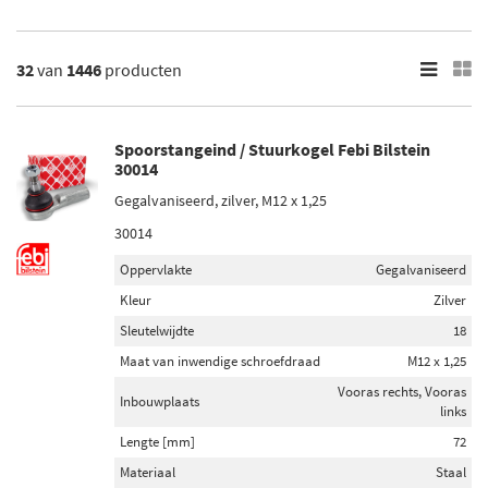
Cee'D
Ceed
Toon meer
32
van
1446
producten
×
1446
Resultaten
Spoorstangeind / Stuurkogel Febi Bilstein
30014
×
Gegalvaniseerd, zilver, M12 x 1,25
Merk
30014
Febi Bilstein (69)
Oppervlakte
Gegalvaniseerd
Moog (59)
Kleur
Zilver
ABS (52)
Sleutelwijdte
18
Nipparts (15)
Maat van inwendige schroefdraad
M12 x 1,25
Vooras rechts, Vooras
Blue Print (66)
Inbouwplaats
links
Lengte [mm]
72
Toon meer
Materiaal
Staal