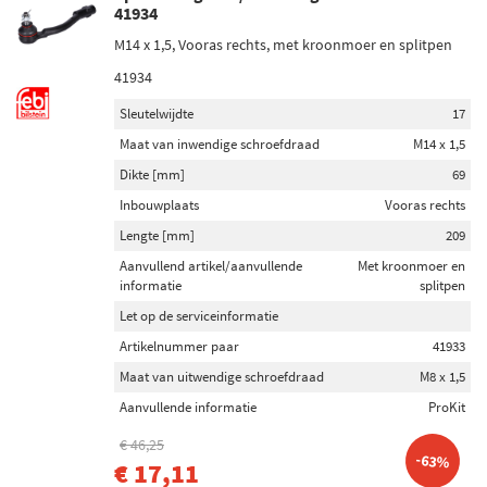
41934
M14 x 1,5, Vooras rechts, met kroonmoer en splitpen
41934
Sleutelwijdte
17
Maat van inwendige schroefdraad
M14 x 1,5
Dikte [mm]
69
Inbouwplaats
Vooras rechts
Lengte [mm]
209
Aanvullend artikel/aanvullende
Met kroonmoer en
informatie
splitpen
Let op de serviceinformatie
Artikelnummer paar
41933
Maat van uitwendige schroefdraad
M8 x 1,5
Aanvullende informatie
ProKit
€ 46,25
-63%
€ 17,11