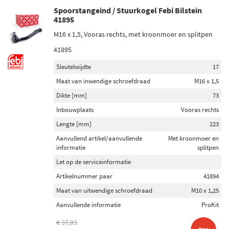
Spoorstangeind / Stuurkogel Febi Bilstein
41895
M16 x 1,5, Vooras rechts, met kroonmoer en splitpen
41895
Sleutelwijdte
17
Maat van inwendige schroefdraad
M16 x 1,5
Dikte [mm]
73
Inbouwplaats
Vooras rechts
Lengte [mm]
223
Aanvullend artikel/aanvullende
Met kroonmoer en
informatie
splitpen
Let op de serviceinformatie
Artikelnummer paar
41894
Maat van uitwendige schroefdraad
M10 x 1,25
Aanvullende informatie
ProKit
€ 37,93