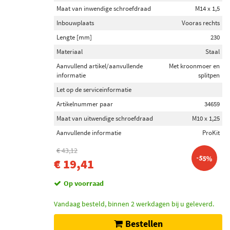
Maat van inwendige schroefdraad
M14 x 1,5
Inbouwplaats
Vooras rechts
Lengte [mm]
230
Materiaal
Staal
Aanvullend artikel/aanvullende
Met kroonmoer en
informatie
splitpen
Let op de serviceinformatie
Artikelnummer paar
34659
Maat van uitwendige schroefdraad
M10 x 1,25
Aanvullende informatie
ProKit
€ 43,12
-55%
€ 19,41
Op voorraad
Vandaag besteld, binnen 2 werkdagen bij u geleverd.
Bestellen