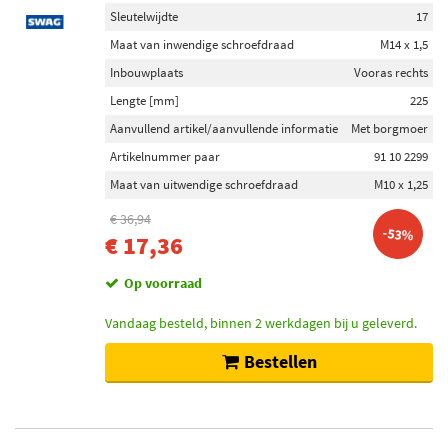
Sleutelwijdte
17
Maat van inwendige schroefdraad
M14 x 1,5
Inbouwplaats
Vooras rechts
Lengte [mm]
225
Aanvullend artikel/aanvullende informatie
Met borgmoer
Artikelnummer paar
91 10 2299
Maat van uitwendige schroefdraad
M10 x 1,25
€ 36,94
-53%
€ 17,36
Op voorraad
Vandaag besteld, binnen 2 werkdagen bij u geleverd.
Bestellen