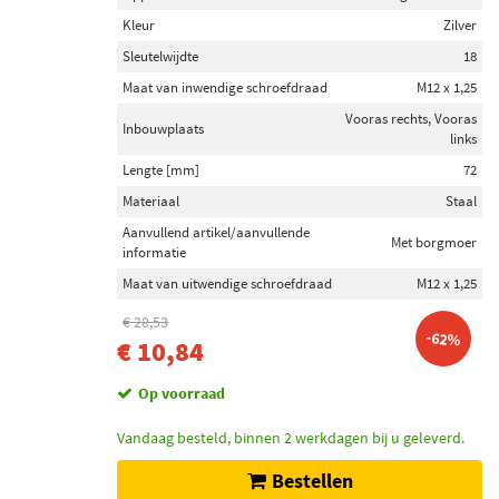
Kleur
Zilver
Sleutelwijdte
18
Maat van inwendige schroefdraad
M12 x 1,25
Vooras rechts, Vooras
Inbouwplaats
links
Lengte [mm]
72
Materiaal
Staal
Aanvullend artikel/aanvullende
Met borgmoer
informatie
Maat van uitwendige schroefdraad
M12 x 1,25
€ 28,53
-62%
€ 10,84
Op voorraad
Vandaag besteld, binnen 2 werkdagen bij u geleverd.
Bestellen