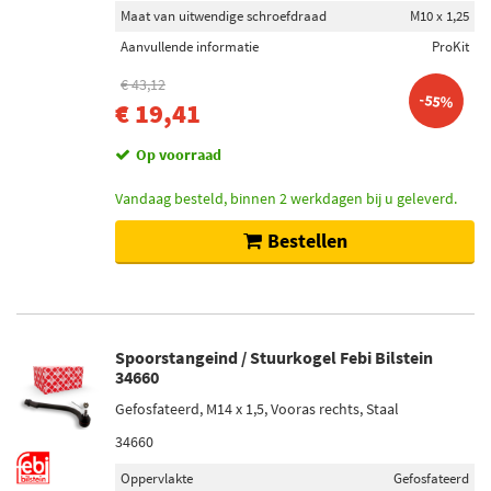
Maat van uitwendige schroefdraad
M10 x 1,25
Aanvullende informatie
ProKit
€ 43,12
-55%
€ 19,41
Op voorraad
Vandaag besteld, binnen 2 werkdagen bij u geleverd.
Bestellen
Spoorstangeind / Stuurkogel Febi Bilstein
34660
Gefosfateerd, M14 x 1,5, Vooras rechts, Staal
34660
Oppervlakte
Gefosfateerd