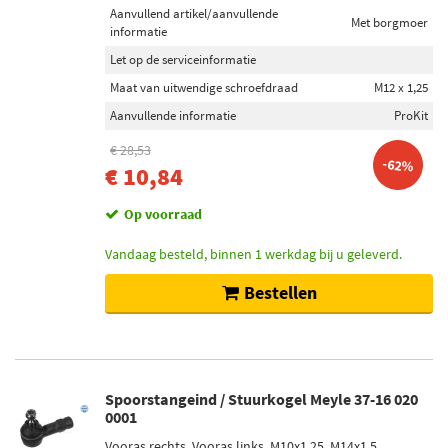
Voorraad
Aanvullend artikel/aanvullende
Met borgmoer
informatie
Op voorraad (727)
Let op de serviceinformatie
Niet op voorraad (719)
Maat van uitwendige schroefdraad
M12 x 1,25
Aanvullende informatie
ProKit
€ 28,53
-62%
€ 10,84
Op voorraad
Vandaag besteld, binnen 1 werkdag bij u geleverd.
Bestellen
Spoorstangeind / Stuurkogel Meyle 37-16 020
0001
Vooras rechts, Vooras links, M10x1.25, M14x1.5