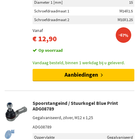
Diameter 1 [mm]
15
Schroefdraadmaat 1
M14X1.5
Schroefdraadmaat 2
M10X1.25
Vanaf
-67%
€ 12,90
Op voorraad
Vandaag besteld, binnen 1 werkdag bij u geleverd.
Aanbiedingen
Spoorstangeind / Stuurkogel Blue Print
ADG08789
Gegalvaniseerd, zilver, M12 x 1,25
ADG08789
Oppervlakte
Gegalvaniseerd