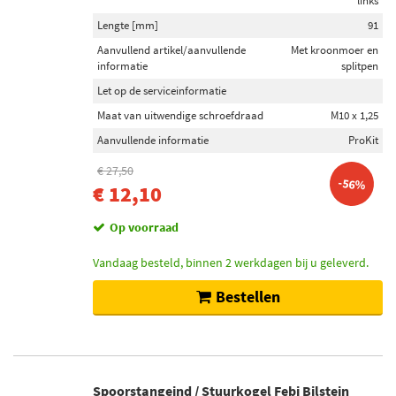
links
Lengte [mm]
91
Aanvullend artikel/aanvullende
Met kroonmoer en
informatie
splitpen
Let op de serviceinformatie
Maat van uitwendige schroefdraad
M10 x 1,25
Aanvullende informatie
ProKit
€ 27,50
-56%
€ 12,10
Op voorraad
Vandaag besteld, binnen 2 werkdagen bij u geleverd.
Bestellen
Spoorstangeind / Stuurkogel Febi Bilstein