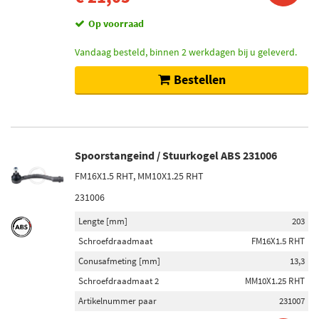
Op voorraad
Vandaag besteld, binnen 2 werkdagen bij u geleverd.
Bestellen
Spoorstangeind / Stuurkogel ABS 231006
FM16X1.5 RHT, MM10X1.25 RHT
231006
Lengte [mm]
203
Schroefdraadmaat
FM16X1.5 RHT
Conusafmeting [mm]
13,3
Schroefdraadmaat 2
MM10X1.25 RHT
Artikelnummer paar
231007