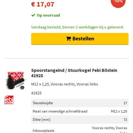
-55%
€ 17,07
Op voorraad
Vandaag besteld, binnen 2 werkdagen bij u geleverd.
Bestellen
Spoorstangeind / Stuurkogel Febi Bilstein
41925
M12 x 1,25, Vooras rechts, Vooras links
41925
Sleutelwijdte
17
Maat van inwendige schroefdraad
M12 x 1,25
Dikte [mm]
72
Vooras rechts, Vooras
Inbouwplaats