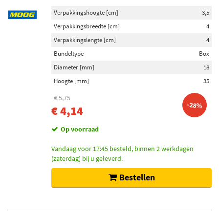
Verpakkingshoogte [cm]
3,5
Verpakkingsbreedte [cm]
4
Verpakkingslengte [cm]
4
Bundeltype
Box
Diameter [mm]
18
Hoogte [mm]
35
€ 5,75
-28%
€ 4,14
Op voorraad
Vandaag voor 17:45 besteld, binnen 2 werkdagen
(zaterdag) bij u geleverd.
Bestellen