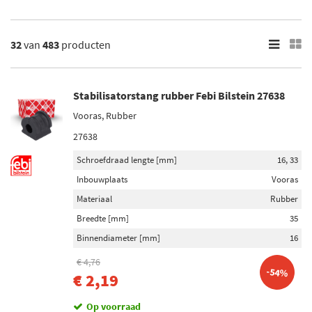
Arosa
Cordoba
Toon meer
32
van
483
producten
×
483
Resultaten
Stabilisatorstang rubber Febi Bilstein 27638
Vooras, Rubber
×
Merk
27638
Febi Bilstein (30)
Schroefdraad lengte [mm]
16, 33
Inbouwplaats
Vooras
RTS (3)
Materiaal
Rubber
Blue Print (5)
Breedte [mm]
35
Binnendiameter [mm]
16
Moog (16)
€ 4,76
Lemförder (6)
-54%
€ 2,19
Toon meer
Op voorraad