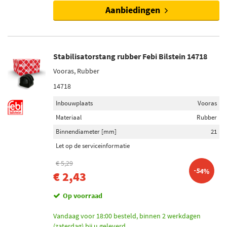
Aanbiedingen
Stabilisatorstang rubber Febi Bilstein 14718
Vooras, Rubber
14718
Inbouwplaats
Vooras
Materiaal
Rubber
Binnendiameter [mm]
21
Let op de serviceinformatie
€ 5,29
-54%
€ 2,43
Op voorraad
Vandaag voor 18:00 besteld, binnen 2 werkdagen
(zaterdag) bij u geleverd.