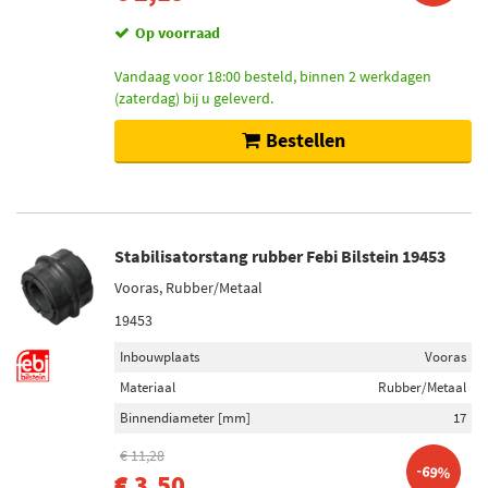
Op voorraad
Vandaag voor 18:00 besteld, binnen 2 werkdagen
(zaterdag) bij u geleverd.
Bestellen
Stabilisatorstang rubber Febi Bilstein 19453
Vooras, Rubber/Metaal
19453
Inbouwplaats
Vooras
Materiaal
Rubber/Metaal
Binnendiameter [mm]
17
€ 11,28
-69%
€ 3,50