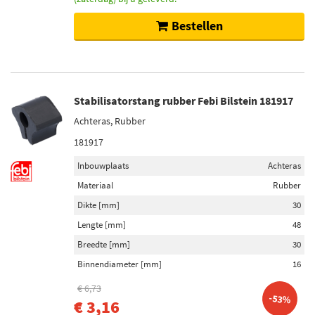
Bestellen
Stabilisatorstang rubber Febi Bilstein 181917
Achteras, Rubber
181917
Inbouwplaats
Achteras
Materiaal
Rubber
Dikte [mm]
30
Lengte [mm]
48
Breedte [mm]
30
Binnendiameter [mm]
16
€ 6,73
-53%
€ 3,16