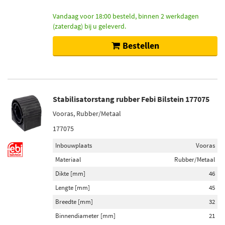
Categorieën
Vandaag voor 18:00 besteld, binnen 2 werkdagen
Stabilisatorstang rubber (483)
(zaterdag) bij u geleverd.
Schokdemper montageset (5)
Bestellen
Motorsteun (2)
Voorraad
Op voorraad (247)
Stabilisatorstang rubber Febi Bilstein 177075
Niet op voorraad (236)
Vooras, Rubber/Metaal
177075
Inbouwplaats
Vooras
Materiaal
Rubber/Metaal
Dikte [mm]
46
Lengte [mm]
45
Breedte [mm]
32
Binnendiameter [mm]
21