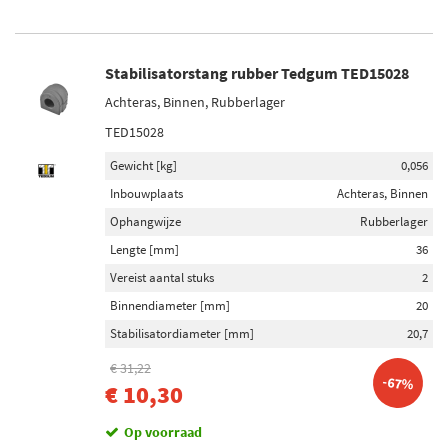
Stabilisatorstang rubber Tedgum TED15028
Achteras, Binnen, Rubberlager
TED15028
Gewicht [kg]
0,056
Inbouwplaats
Achteras, Binnen
Ophangwijze
Rubberlager
Lengte [mm]
36
Vereist aantal stuks
2
Binnendiameter [mm]
20
Stabilisatordiameter [mm]
20,7
€ 31,22
-67%
€ 10,30
Op voorraad