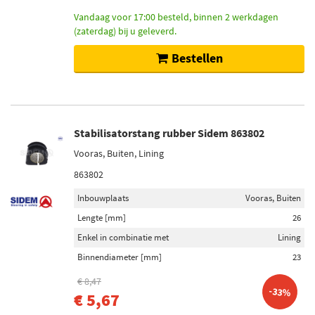
Vandaag voor 17:00 besteld, binnen 2 werkdagen
(zaterdag) bij u geleverd.
Bestellen
Stabilisatorstang rubber Sidem 863802
Vooras, Buiten, Lining
863802
Inbouwplaats
Vooras, Buiten
Lengte [mm]
26
Enkel in combinatie met
Lining
Binnendiameter [mm]
23
€ 8,47
-33%
€ 5,67