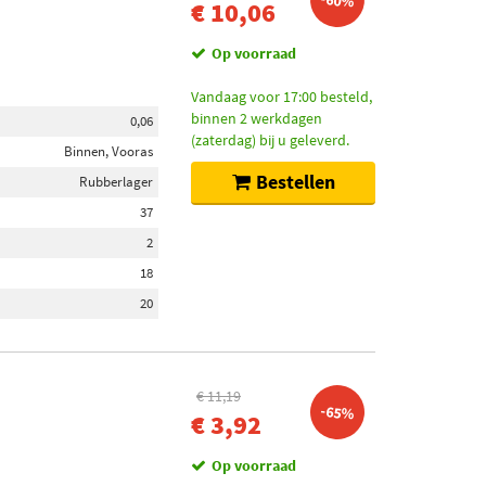
-60%
€ 10,06
Op voorraad
Vandaag voor 17:00 besteld,
binnen 2 werkdagen
0,06
(zaterdag) bij u geleverd.
Binnen, Vooras
Bestellen
Rubberlager
37
2
18
20
€ 11,19
-65%
€ 3,92
Op voorraad