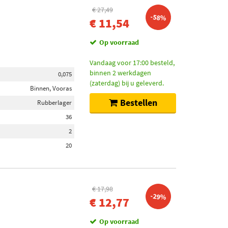
€ 27,49
-58%
€ 11,54
Op voorraad
Vandaag voor 17:00 besteld,
binnen 2 werkdagen
0,075
(zaterdag) bij u geleverd.
Binnen, Vooras
Bestellen
Rubberlager
36
2
20
€ 17,98
-29%
€ 12,77
Op voorraad