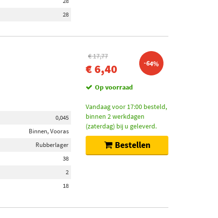
28
28
€ 17,77
-64%
€ 6,40
Op voorraad
Vandaag voor 17:00 besteld,
binnen 2 werkdagen
0,045
(zaterdag) bij u geleverd.
Binnen, Vooras
Bestellen
Rubberlager
38
2
18