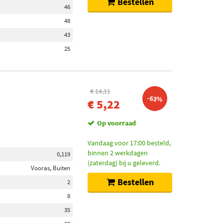
Bestellen
46
48
43
25
€ 14,11
-63%
€ 5,22
Op voorraad
Vandaag voor 17:00 besteld,
binnen 2 werkdagen
0,119
(zaterdag) bij u geleverd.
Vooras, Buiten
Bestellen
2
8
35