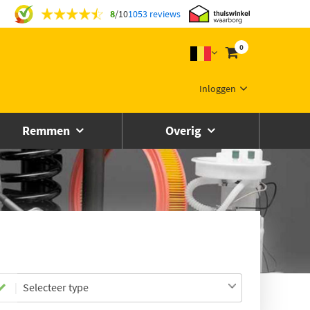
8
/
10
1053 reviews
0
Inloggen
Remmen
Overig
Selecteer type