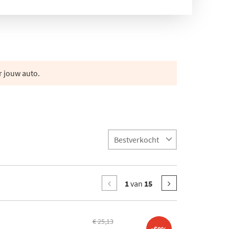
r jouw auto.
1
van
15
€ 25,13