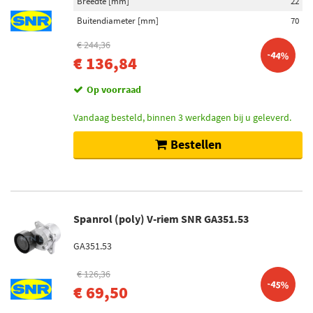
Breedte [mm]
22
Buitendiameter [mm]
70
€ 244,36
-44%
€ 136,84
Op voorraad
Vandaag besteld, binnen 3 werkdagen bij u geleverd.
Bestellen
Spanrol (poly) V-riem SNR GA351.53
GA351.53
€ 126,36
-45%
€ 69,50