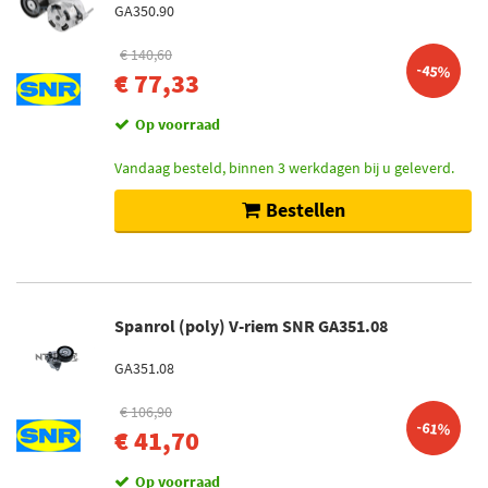
GA350.90
€ 140,60
-45%
€ 77,33
Op voorraad
Vandaag besteld, binnen 3 werkdagen bij u geleverd.
Bestellen
Spanrol (poly) V-riem SNR GA351.08
GA351.08
€ 106,90
-61%
€ 41,70
Op voorraad