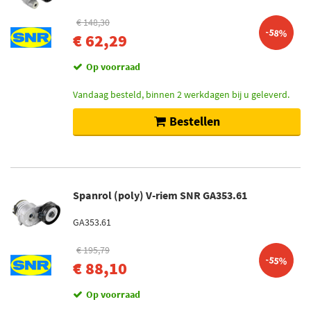
€ 148,30
-58%
€ 62,29
Op voorraad
Vandaag besteld, binnen 2 werkdagen bij u geleverd.
Bestellen
Spanrol (poly) V-riem SNR GA353.61
GA353.61
€ 195,79
-55%
€ 88,10
Op voorraad