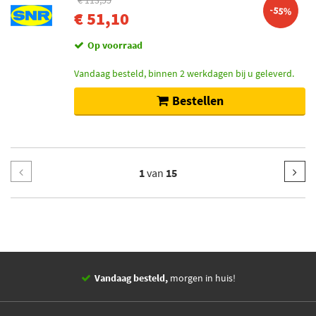
€ 113,55
-55%
€ 51,10
Op voorraad
Vandaag besteld, binnen 2 werkdagen bij u geleverd.
Bestellen
1
van
15
Vandaag besteld,
morgen in huis!
14 dagen,
retourgarantie
Deskundig,
advies