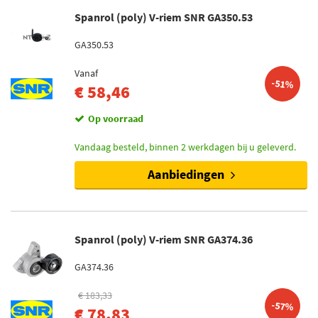
Spanrol (poly) V-riem SNR GA350.53
GA350.53
Vanaf
-51%
€ 58,46
Op voorraad
Vandaag besteld, binnen 2 werkdagen bij u geleverd.
Aanbiedingen
Spanrol (poly) V-riem SNR GA374.36
GA374.36
€ 183,33
-57%
€ 78,83