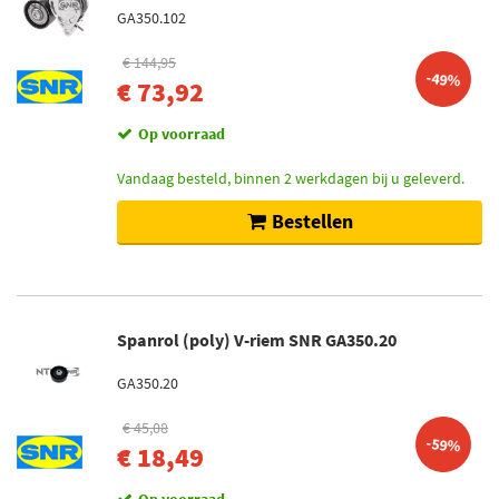
GA350.102
€ 144,95
-49%
€ 73,92
Op voorraad
Vandaag besteld, binnen 2 werkdagen bij u geleverd.
Bestellen
Spanrol (poly) V-riem SNR GA350.20
GA350.20
€ 45,08
-59%
€ 18,49