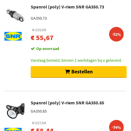
Spanrol (poly) V-riem SNR GA350.73
GA350.73
€ 115,99
-52%
€ 55,67
Op voorraad
Vandaag besteld, binnen 2 werkdagen bij u geleverd.
Bestellen
Spanrol (poly) V-riem SNR GA350.85
GA350.85
€ 127,04
-54%
€ 58,44