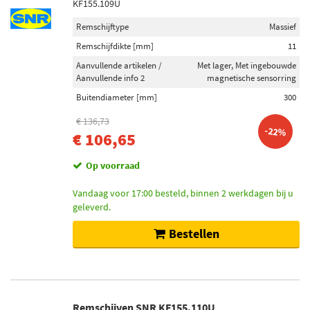
KF155.109U
Remschijftype
Massief
Remschijfdikte [mm]
11
Aanvullende artikelen /
Met lager, Met ingebouwde
Aanvullende info 2
magnetische sensorring
Buitendiameter [mm]
300
€ 136,73
-22%
€ 106,65
Op voorraad
Vandaag voor 17:00 besteld, binnen 2 werkdagen bij u
geleverd.
Bestellen
Remschijven SNR KF155.110U