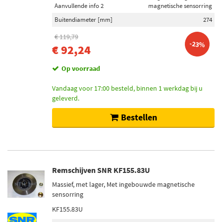
Aanvullende info 2
magnetische sensorring
Buitendiameter [mm]
274
€ 119,79
-23%
€ 92,24
Op voorraad
Vandaag voor 17:00 besteld, binnen 1 werkdag bij u
geleverd.
Bestellen
Remschijven SNR KF155.83U
Massief, met lager, Met ingebouwde magnetische
sensorring
KF155.83U