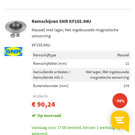
Remschijven SNR KF155.94U
Massief, met lager, Met ingebouwde magnetische
sensorring
KF155.94U
Remschijftype
Massief
Remschijfdikte [mm]
11
Aanvullende artikelen /
Met lager, Met ingebouwde
Aanvullende info 2
magnetische sensorring
Buitendiameter [mm]
274
€ 136,73
-34%
€ 90,24
Op voorraad
Vandaag voor 17:00 besteld, binnen 1 werkdag bij u
geleverd.