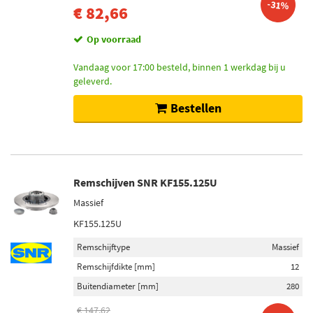
-31%
€ 82,66
Op voorraad
Vandaag voor 17:00 besteld, binnen 1 werkdag bij u
geleverd.
Bestellen
Remschijven SNR KF155.125U
Massief
KF155.125U
Remschijftype
Massief
Remschijfdikte [mm]
12
Buitendiameter [mm]
280
€ 147,62