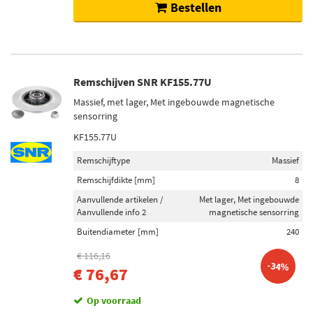
Bestellen
Remschijven SNR KF155.77U
Massief, met lager, Met ingebouwde magnetische
sensorring
KF155.77U
Remschijftype
Massief
Remschijfdikte [mm]
8
Aanvullende artikelen /
Met lager, Met ingebouwde
Aanvullende info 2
magnetische sensorring
Buitendiameter [mm]
240
€ 116,16
-34%
€ 76,67
Op voorraad