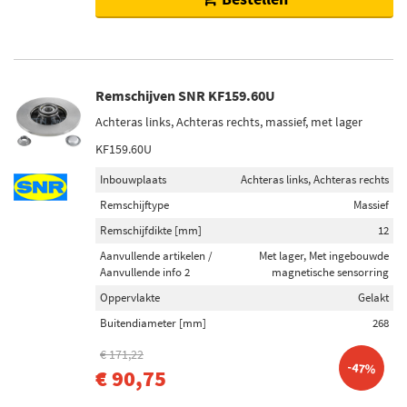
Remschijven SNR KF159.60U
Achteras links, Achteras rechts, massief, met lager
KF159.60U
Inbouwplaats
Achteras links, Achteras rechts
Remschijftype
Massief
Remschijfdikte [mm]
12
Aanvullende artikelen /
Met lager, Met ingebouwde
Aanvullende info 2
magnetische sensorring
Oppervlakte
Gelakt
Buitendiameter [mm]
268
€ 171,22
-47%
€ 90,75