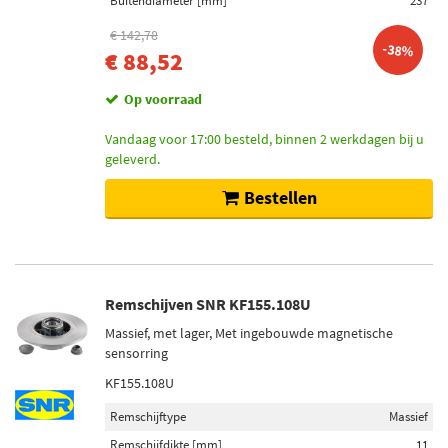
Buitendiameter [mm]
237
€ 142,78
-38%
€ 88,52
Op voorraad
Vandaag voor 17:00 besteld, binnen 2 werkdagen bij u
geleverd.
Bestellen
Remschijven SNR KF155.108U
Massief, met lager, Met ingebouwde magnetische
sensorring
KF155.108U
Remschijftype
Massief
Remschijfdikte [mm]
11