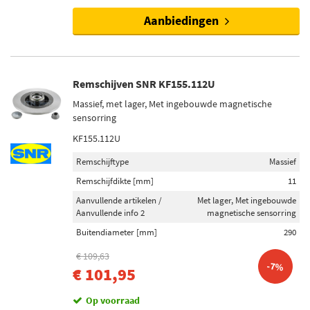
Aanbiedingen
Remschijven SNR KF155.112U
Massief, met lager, Met ingebouwde magnetische
sensorring
KF155.112U
Remschijftype
Massief
Remschijfdikte [mm]
11
Aanvullende artikelen /
Met lager, Met ingebouwde
Aanvullende info 2
magnetische sensorring
Buitendiameter [mm]
290
€ 109,63
-7%
€ 101,95
Op voorraad