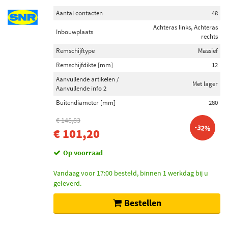
Aantal contacten
48
Achteras links, Achteras
Inbouwplaats
rechts
Remschijftype
Massief
Remschijfdikte [mm]
12
Aanvullende artikelen /
Met lager
Aanvullende info 2
Buitendiameter [mm]
280
€ 148,83
-32%
€ 101,20
Op voorraad
Vandaag voor 17:00 besteld, binnen 1 werkdag bij u
geleverd.
Bestellen