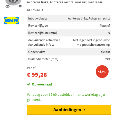
Achteras links, Achteras rechts, massief, met lager
KF159.61U
Inbouwplaats
Achteras links, Achteras rechts
Remschijftype
Massief
Remschijfdikte [mm]
9
Aanvullende artikelen /
Met lager, Met ingebouwde
Aanvullende info 2
magnetische sensorring
Oppervlakte
Gelakt
Buitendiameter [mm]
249
Vanaf
-51%
€ 99,28
Op voorraad
Vandaag voor 16:00 besteld, binnen 1 werkdag bij u
geleverd.
Aanbiedingen