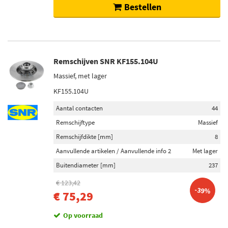
Bestellen
Remschijven SNR KF155.104U
Massief, met lager
KF155.104U
Aantal contacten
44
Remschijftype
Massief
Remschijfdikte [mm]
8
Aanvullende artikelen / Aanvullende info 2
Met lager
Buitendiameter [mm]
237
€ 123,42
-39%
€ 75,29
Op voorraad