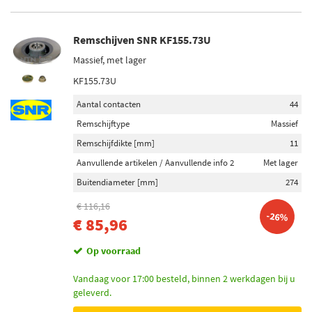
Remschijven SNR KF155.73U
Massief, met lager
KF155.73U
Aantal contacten
44
Remschijftype
Massief
Remschijfdikte [mm]
11
Aanvullende artikelen / Aanvullende info 2
Met lager
Buitendiameter [mm]
274
€ 116,16
-26%
€ 85,96
Op voorraad
Vandaag voor 17:00 besteld, binnen 2 werkdagen bij u
geleverd.