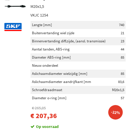
M20x1,5
VKJC 1254
Lengte [mm]
740
Buitenvertanding wiel zijde
21
Binnenvertanding diff.zijde, (aansl. transmissie)
23
Aantal tanden, ABS-ring
44
Diameter ABS-ring [mm]
85
Nieuw onderdeel
Aslichaamdiameter wielzijdig [mm]
85
Aslichaamdiameter aandrijfkant [mm
83,6
Schroefdraadmaat
M20x1,5
Diameter o-ring [mm]
57
€ 265,85
-22%
€ 207,36
Op voorraad