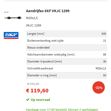
Aandrijfas SKF VKJC 1299
M20x1,5
VKJC 1299
Lengte [mm]
635
Buitenvertanding wiel zijde
21
Nieuw onderdeel
Aslichaamdiameter wielzijdig [mm]
86
Diameter tripoderol [mm]
30
Schroefdraadmaat
M20x1,5
Diameter o-ring [mm]
50
€ 151,38
-21%
€ 119,60
Op voorraad
Vandaag voor 17:45 besteld, binnen 2 werkdagen