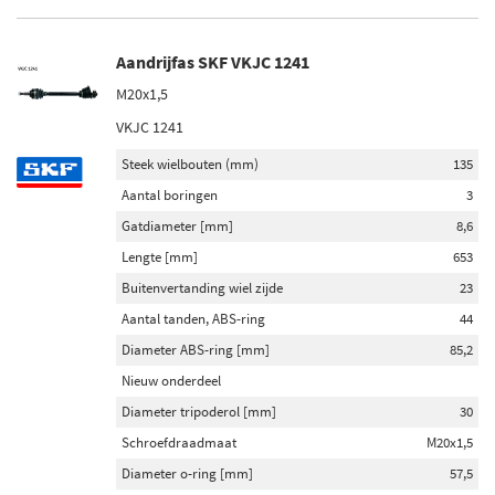
Niet op voorraad (611)
Aandrijfas SKF VKJC 1241
M20x1,5
VKJC 1241
Steek wielbouten (mm)
135
Aantal boringen
3
Gatdiameter [mm]
8,6
Lengte [mm]
653
Buitenvertanding wiel zijde
23
Aantal tanden, ABS-ring
44
Diameter ABS-ring [mm]
85,2
Nieuw onderdeel
Diameter tripoderol [mm]
30
Schroefdraadmaat
M20x1,5
Diameter o-ring [mm]
57,5