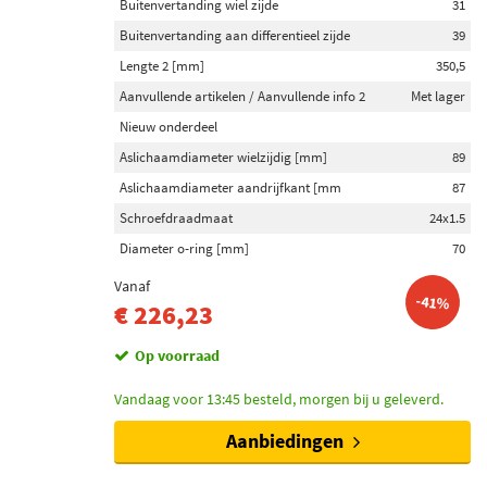
Buitenvertanding wiel zijde
31
Buitenvertanding aan differentieel zijde
39
Lengte 2 [mm]
350,5
Aanvullende artikelen / Aanvullende info 2
Met lager
Nieuw onderdeel
Aslichaamdiameter wielzijdig [mm]
89
Aslichaamdiameter aandrijfkant [mm
87
Schroefdraadmaat
24x1.5
Diameter o-ring [mm]
70
Vanaf
-41%
€ 226,23
Op voorraad
Vandaag voor 13:45 besteld, morgen bij u geleverd.
Aanbiedingen