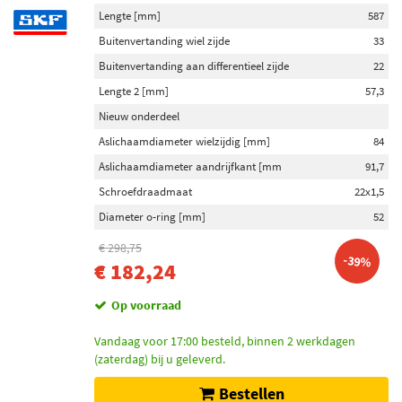
Lengte [mm]
587
Buitenvertanding wiel zijde
33
Buitenvertanding aan differentieel zijde
22
Lengte 2 [mm]
57,3
Nieuw onderdeel
Aslichaamdiameter wielzijdig [mm]
84
Aslichaamdiameter aandrijfkant [mm
91,7
Schroefdraadmaat
22x1,5
Diameter o-ring [mm]
52
€ 298,75
-39%
€ 182,24
Op voorraad
Vandaag voor 17:00 besteld, binnen 2 werkdagen
(zaterdag) bij u geleverd.
Bestellen