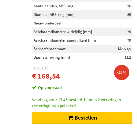
Aantal tanden, ABS-ring
26
Diameter ABS-ring [mm]
85
Nieuw onderdeel
Aslichaamdiameter wielzijdig [mm]
75
Aslichaamdiameter aandrijfkant [mm
79
Schroefdraadmaat
M20x1,5
Diameter o-ring [mm]
52,2
€ 213,35
-21%
€ 168,54
Op voorraad
Vandaag voor 17:45 besteld, binnen 2 werkdagen
(zaterdag) bij u geleverd.
Bestellen