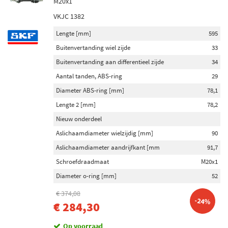
M20x1
VKJC 1382
Lengte [mm]
595
Buitenvertanding wiel zijde
33
Buitenvertanding aan differentieel zijde
34
Aantal tanden, ABS-ring
29
Diameter ABS-ring [mm]
78,1
Lengte 2 [mm]
78,2
Nieuw onderdeel
Aslichaamdiameter wielzijdig [mm]
90
Aslichaamdiameter aandrijfkant [mm
91,7
Schroefdraadmaat
M20x1
Diameter o-ring [mm]
52
€ 374,08
-24%
€ 284,30
Op voorraad