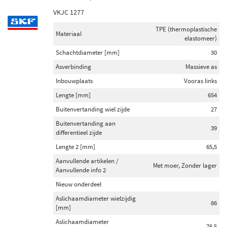
VKJC 1277
TPE (thermoplastische
Materiaal
elastomeer)
Schachtdiameter [mm]
30
Asverbinding
Massieve as
Inbouwplaats
Vooras links
Lengte [mm]
654
Buitenvertanding wiel zijde
27
Buitenvertanding aan
39
differentieel zijde
Lengte 2 [mm]
65,5
Aanvullende artikelen /
Met moer, Zonder lager
Aanvullende info 2
Nieuw onderdeel
Aslichaamdiameter wielzijdig
86
[mm]
Aslichaamdiameter
76,5