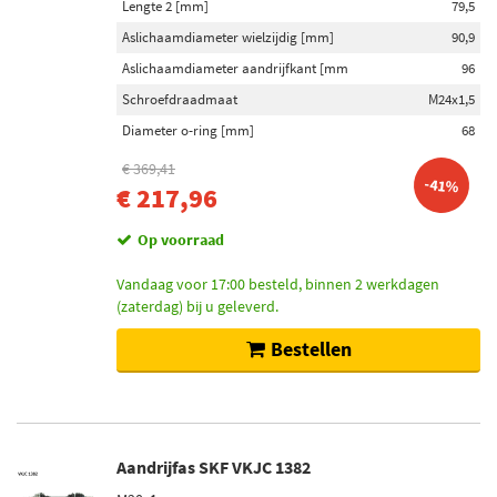
Lengte 2 [mm]
79,5
Aslichaamdiameter wielzijdig [mm]
90,9
Aslichaamdiameter aandrijfkant [mm
96
Schroefdraadmaat
M24x1,5
Diameter o-ring [mm]
68
€ 369,41
-41%
€ 217,96
Op voorraad
Vandaag voor 17:00 besteld, binnen 2 werkdagen
(zaterdag) bij u geleverd.
Bestellen
Aandrijfas SKF VKJC 1382