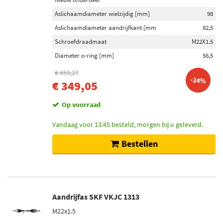
Aslichaamdiameter wielzijdig [mm]
98
Aslichaamdiameter aandrijfkant [mm
82,5
Schroefdraadmaat
M22X1.5
Diameter o-ring [mm]
56,5
€ 459,27
-24%
€ 349,05
Op voorraad
Vandaag voor 13:45 besteld, morgen bij u geleverd.
Bestellen
Aandrijfas SKF VKJC 1313
M22x1.5