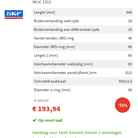
VKJC 1313
Lengte [mm]
640
Buitenvertanding wiel zijde
26
Buitenvertanding aan differentieel zijde
23
Aantal tanden, ABS-ring
48
Diameter ABS-ring [mm]
80
Lengte 2 [mm]
60
Aslichaamdiameter wielzijdig [mm]
83
Aslichaamdiameter aandrijfkant [mm
82,5
Schroefdraadmaat
M22x1.5
Diameter o-ring [mm]
58
€ 395,80
-51%
€ 193,94
Op voorraad
Vandaag voor 16:00 besteld, binnen 2 werkdagen