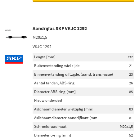
Aandrijfas SKF VKJC 1292
M20x1,5
VKJC 1292
Lengte [mm]
732
Buitenvertanding wiel zijde
21
Binnenvertanding diff.zijde, (aansl. transmissie)
23
Aantal tanden, ABS-ring
26
Diameter ABS-ring [mm]
85
Nieuw onderdeel
Aslichaamdiameter wielzijdig [mm]
83
Aslichaamdiameter aandrijfkant [mm
81
Schroefdraadmaat
M20x1,5
Diameter o-ring [mm]
52