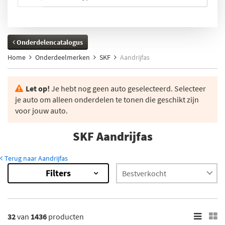
Onderdelencatalogus
Home
Onderdeelmerken
SKF
Aandrijfas
Let op!
Je hebt nog geen auto geselecteerd. Selecteer
je auto om alleen onderdelen te tonen die geschikt zijn
voor jouw auto.
SKF Aandrijfas
Terug naar Aandrijfas
Filters
1436
Resultaten
×
Voorraad
32
van
1436
producten
Op voorraad (825)