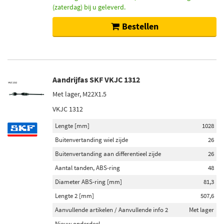
(zaterdag) bij u geleverd.
Bestellen
Aandrijfas SKF VKJC 1312
Met lager, M22X1.5
VKJC 1312
Lengte [mm]
1028
Buitenvertanding wiel zijde
26
Buitenvertanding aan differentieel zijde
26
Aantal tanden, ABS-ring
48
Diameter ABS-ring [mm]
81,3
Lengte 2 [mm]
507,6
Aanvullende artikelen / Aanvullende info 2
Met lager
Nieuw onderdeel