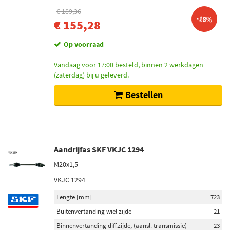
€ 189,36
-18%
€ 155,28
Op voorraad
Vandaag voor 17:00 besteld, binnen 2 werkdagen
(zaterdag) bij u geleverd.
Bestellen
Aandrijfas SKF VKJC 1294
M20x1,5
VKJC 1294
Lengte [mm]
723
Buitenvertanding wiel zijde
21
Binnenvertanding diff.zijde, (aansl. transmissie)
23