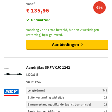
Vanaf
-33%
€ 135,96
Op voorraad
Vandaag voor 17:45 besteld, binnen 2 werkdagen
(zaterdag) bij u geleverd.
Aanbiedingen
Aandrijfas SKF VKJC 1242
M20x1,5
VKJC 1242
Lengte [mm]
744
Buitenvertanding wiel zijde
23
Binnenvertanding diff.zijde, (aansl. transmissie)
23
Aantal tanden, ABS-ring
44