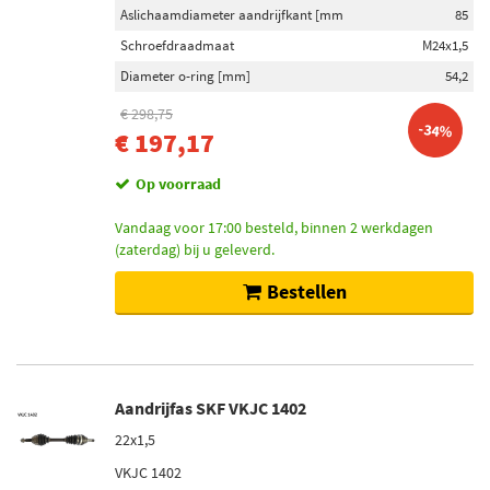
Aslichaamdiameter aandrijfkant [mm
85
Schroefdraadmaat
M24x1,5
Diameter o-ring [mm]
54,2
€ 298,75
-34%
€ 197,17
Op voorraad
Vandaag voor 17:00 besteld, binnen 2 werkdagen
(zaterdag) bij u geleverd.
Bestellen
Aandrijfas SKF VKJC 1402
22x1,5
VKJC 1402