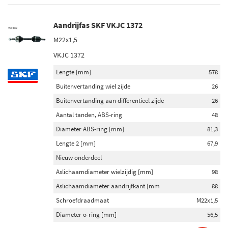
Aandrijfas SKF VKJC 1372
M22x1,5
VKJC 1372
Lengte [mm]
578
Buitenvertanding wiel zijde
26
Buitenvertanding aan differentieel zijde
26
Aantal tanden, ABS-ring
48
Diameter ABS-ring [mm]
81,3
Lengte 2 [mm]
67,9
Nieuw onderdeel
Aslichaamdiameter wielzijdig [mm]
98
Aslichaamdiameter aandrijfkant [mm
88
Schroefdraadmaat
M22x1,5
Diameter o-ring [mm]
56,5