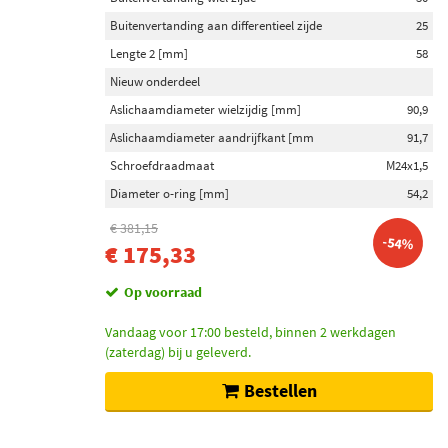
Buitenvertanding aan differentieel zijde
25
Lengte 2 [mm]
58
Nieuw onderdeel
Aslichaamdiameter wielzijdig [mm]
90,9
Aslichaamdiameter aandrijfkant [mm
91,7
Schroefdraadmaat
M24x1,5
Diameter o-ring [mm]
54,2
€ 381,15
-54%
€ 175,33
Op voorraad
Vandaag voor 17:00 besteld, binnen 2 werkdagen
(zaterdag) bij u geleverd.
Bestellen