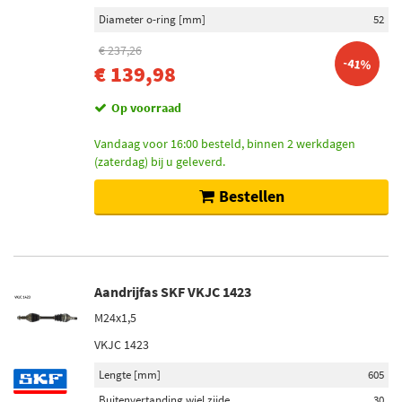
Diameter o-ring [mm]
52
€ 237,26
-41%
€ 139,98
Op voorraad
Vandaag voor 16:00 besteld, binnen 2 werkdagen
(zaterdag) bij u geleverd.
Bestellen
Aandrijfas SKF VKJC 1423
M24x1,5
VKJC 1423
Lengte [mm]
605
Buitenvertanding wiel zijde
30