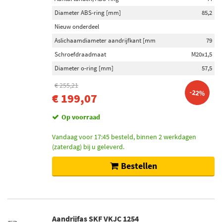
Diameter ABS-ring [mm]
85,2
Nieuw onderdeel
Aslichaamdiameter aandrijfkant [mm
79
Schroefdraadmaat
M20x1,5
Diameter o-ring [mm]
57,5
€ 255,21
-22%
€ 199,07
Op voorraad
Vandaag voor 17:45 besteld, binnen 2 werkdagen
(zaterdag) bij u geleverd.
Bestellen
Aandrijfas SKF VKJC 1254