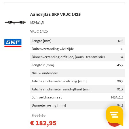
Aandrijfas SKF VKJC 1425
M24x1,5
VKJC 1425
Lengte [mm]
616
Buitenvertanding wiel zijde
30
Binnenvertanding diff.zijde, (aansl. transmissie)
34
Lengte 2 [mm]
45,2
Nieuw onderdeel
Aslichaamdiameter wielzijdig [mm]
90,9
Aslichaamdiameter aandrijfkant [mm
91,7
Schroefdraadmaat
M24x1,5
Diameter o-ring [mm]
54,2
€ 381,15
-52%
€ 182,95