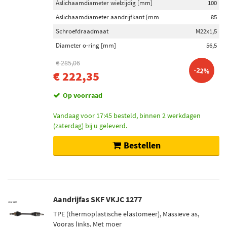
Aslichaamdiameter wielzijdig [mm]
100
Aslichaamdiameter aandrijfkant [mm
85
Schroefdraadmaat
M22x1,5
Diameter o-ring [mm]
56,5
€ 285,06
-22%
€ 222,35
Op voorraad
Vandaag voor 17:45 besteld, binnen 2 werkdagen
(zaterdag) bij u geleverd.
Bestellen
Aandrijfas SKF VKJC 1277
TPE (thermoplastische elastomeer), Massieve as,
Vooras links, Met moer