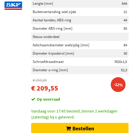
Lengte [mm]
644
Buitenvertanding wiel zijde
21
Aantal tanden, ABS-ring
44
Diameter ABS-ring [mm]
85
Nieuw onderdeel
Aslichaamdiameter wielzijdig [mm]
84
Diameter tripoderol [mm]
30
Schroefdraadmaat
M20x1,5
Diameter o-ring [mm]
52,3
€ 268,66
-22%
€ 209,55
Op voorraad
Vandaag voor 17:45 besteld, binnen 2 werkdagen
(zaterdag) bij u geleverd.
Bestellen