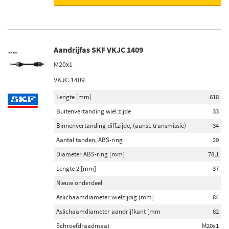
Aandrijfas SKF VKJC 1409
M20x1
VKJC 1409
Lengte [mm]
618
Buitenvertanding wiel zijde
33
Binnenvertanding diff.zijde, (aansl. transmissie)
34
Aantal tanden, ABS-ring
29
Diameter ABS-ring [mm]
78,1
Lengte 2 [mm]
37
Nieuw onderdeel
Aslichaamdiameter wielzijdig [mm]
84
Aslichaamdiameter aandrijfkant [mm
82
Schroefdraadmaat
M20x1