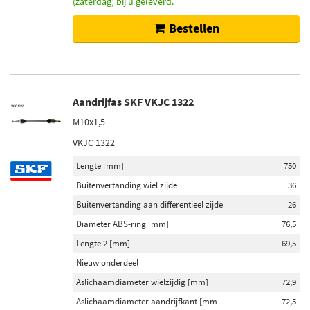
(zaterdag) bij u geleverd.
Bestellen
Aandrijfas SKF VKJC 1322
M10x1,5
VKJC 1322
Lengte [mm]
750
Buitenvertanding wiel zijde
36
Buitenvertanding aan differentieel zijde
26
Diameter ABS-ring [mm]
76,5
Lengte 2 [mm]
69,5
Nieuw onderdeel
Aslichaamdiameter wielzijdig [mm]
72,9
Aslichaamdiameter aandrijfkant [mm
72,5