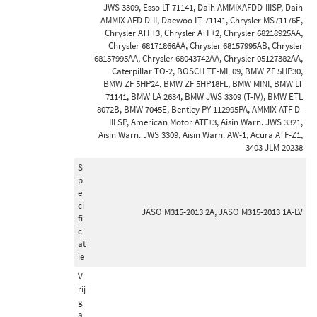
JWS 3309, Esso LT 71141, Daih AMMIXAFDD-IIISP, Daih
AMMIX AFD D-II, Daewoo LT 71141, Chrysler MS71176E,
Chrysler ATF+3, Chrysler ATF+2, Chrysler 68218925AA,
Chrysler 68171866AA, Chrysler 68157995AB, Chrysler
68157995AA, Chrysler 68043742AA, Chrysler 05127382AA,
Caterpillar TO-2, BOSCH TE-ML 09, BMW ZF 5HP30,
BMW ZF 5HP24, BMW ZF 5HP18FL, BMW MINI, BMW LT
71141, BMW LA 2634, BMW JWS 3309 (T-IV), BMW ETL
8072B, BMW 7045E, Bentley PY 112995PA, AMMIX ATF D-
III SP, American Motor ATF+3, Aisin Warn. JWS 3321,
Aisin Warn. JWS 3309, Aisin Warn. AW-1, Acura ATF-Z1,
3403 JLM 20238
S
p
e
ci
JASO M315-2013 2A, JASO M315-2013 1A-LV
fi
c
at
ie
V
rij
g
a