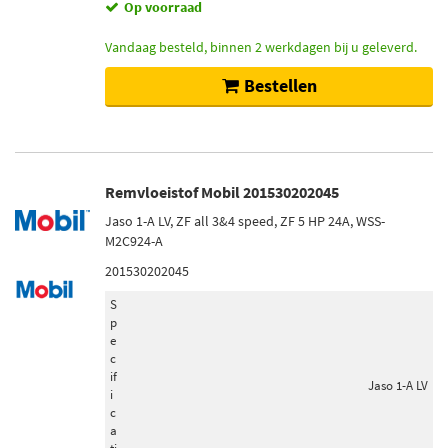
Op voorraad
Vandaag besteld, binnen 2 werkdagen bij u geleverd.
Bestellen
Remvloeistof Mobil 201530202045
Jaso 1-A LV, ZF all 3&4 speed, ZF 5 HP 24A, WSS-
M2C924-A
201530202045
S
p
e
c
if
Jaso 1-A LV
i
c
a