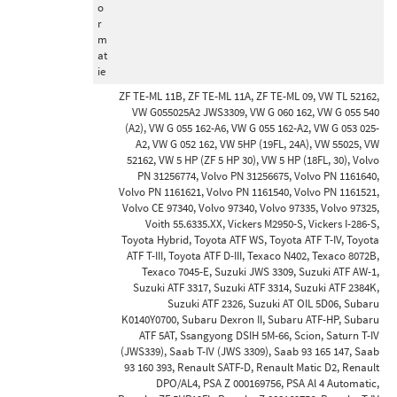
o
r
m
at
ie
ZF TE-ML 11B, ZF TE-ML 11A, ZF TE-ML 09, VW TL 52162,
VW G055025A2 JWS3309, VW G 060 162, VW G 055 540
(A2), VW G 055 162-A6, VW G 055 162-A2, VW G 053 025-
A2, VW G 052 162, VW 5HP (19FL, 24A), VW 55025, VW
52162, VW 5 HP (ZF 5 HP 30), VW 5 HP (18FL, 30), Volvo
PN 31256774, Volvo PN 31256675, Volvo PN 1161640,
Volvo PN 1161621, Volvo PN 1161540, Volvo PN 1161521,
Volvo CE 97340, Volvo 97340, Volvo 97335, Volvo 97325,
Voith 55.6335.XX, Vickers M2950-S, Vickers I-286-S,
Toyota Hybrid, Toyota ATF WS, Toyota ATF T-IV, Toyota
ATF T-III, Toyota ATF D-III, Texaco N402, Texaco 8072B,
Texaco 7045-E, Suzuki JWS 3309, Suzuki ATF AW-1,
Suzuki ATF 3317, Suzuki ATF 3314, Suzuki ATF 2384K,
Suzuki ATF 2326, Suzuki AT OIL 5D06, Subaru
K0140Y0700, Subaru Dexron II, Subaru ATF-HP, Subaru
ATF 5AT, Ssangyong DSIH 5M-66, Scion, Saturn T-IV
(JWS339), Saab T-IV (JWS 3309), Saab 93 165 147, Saab
93 160 393, Renault SATF-D, Renault Matic D2, Renault
DPO/AL4, PSA Z 000169756, PSA Al 4 Automatic,