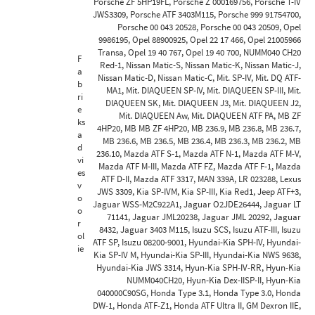
Porsche ZF 5HP19FL, Porsche Z 000169756, Porsche T-IV
JWS3309, Porsche ATF 3403M115, Porsche 999 91754700,
Porsche 00 043 20528, Porsche 00 043 20509, Opel
9986195, Opel 88900925, Opel 22 17 466, Opel 21005966
Transa, Opel 19 40 767, Opel 19 40 700, NUMM040 CH20
F
Red-1, Nissan Matic-S, Nissan Matic-K, Nissan Matic-J,
a
Nissan Matic-D, Nissan Matic-C, Mit. SP-IV, Mit. DQ ATF-
b
MA1, Mit. DIAQUEEN SP-IV, Mit. DIAQUEEN SP-III, Mit.
ri
DIAQUEEN SK, Mit. DIAQUEEN J3, Mit. DIAQUEEN J2,
e
Mit. DIAQUEEN Aw, Mit. DIAQUEEN ATF PA, MB ZF
ks
4HP20, MB MB ZF 4HP20, MB 236.9, MB 236.8, MB 236.7,
a
MB 236.6, MB 236.5, MB 236.4, MB 236.3, MB 236.2, MB
d
236.10, Mazda ATF S-1, Mazda ATF N-1, Mazda ATF M-V,
vi
Mazda ATF M-III, Mazda ATF FZ, Mazda ATF F-1, Mazda
es
ATF D-II, Mazda ATF 3317, MAN 339A, LR 023288, Lexus
v
JWS 3309, Kia SP-IVM, Kia SP-III, Kia Red1, Jeep ATF+3,
o
Jaguar WSS-M2C922A1, Jaguar O2JDE26444, Jaguar LT
o
71141, Jaguar JML20238, Jaguar JML 20292, Jaguar
r
8432, Jaguar 3403 M115, Isuzu SCS, Isuzu ATF-III, Isuzu
ol
ATF SP, Isuzu 08200-9001, Hyundai-Kia SPH-IV, Hyundai-
ie
Kia SP-IV M, Hyundai-Kia SP-III, Hyundai-Kia NWS 9638,
Hyundai-Kia JWS 3314, Hyun-Kia SPH-IV-RR, Hyun-Kia
NUMM040CH20, Hyun-Kia Dex-IISP-II, Hyun-Kia
040000C90SG, Honda Type 3.1, Honda Type 3.0, Honda
DW-1, Honda ATF-Z1, Honda ATF Ultra II, GM Dexron IIE,