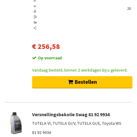
o
u
20
d
[li
te
r]
€ 256,58
Op voorraad
Vandaag besteld, binnen 2 werkdagen bij u geleverd.
Bestellen
Versnellingsbakolie Swag 81 92 9934
TUTELA VI, TUTELA GI/V, TUTELA GI/E, Toyota WS
81 92 9934