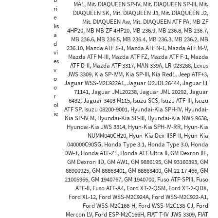
MA1, Mit. DIAQUEEN SP-IV, Mit. DIAQUEEN SP-III, Mit.
ri
DIAQUEEN SK, Mit. DIAQUEEN J3, Mit. DIAQUEEN J2,
e
Mit. DIAQUEEN Aw, Mit. DIAQUEEN ATF PA, MB ZF
ks
4HP20, MB MB ZF 4HP20, MB 236.9, MB 236.8, MB 236.7,
a
MB 236.6, MB 236.5, MB 236.4, MB 236.3, MB 236.2, MB
d
236.10, Mazda ATF S-1, Mazda ATF N-1, Mazda ATF M-V,
vi
Mazda ATF M-III, Mazda ATF FZ, Mazda ATF F-1, Mazda
es
ATF D-II, Mazda ATF 3317, MAN 339A, LR 023288, Lexus
v
JWS 3309, Kia SP-IVM, Kia SP-III, Kia Red1, Jeep ATF+3,
o
Jaguar WSS-M2C922A1, Jaguar O2JDE26444, Jaguar LT
o
71141, Jaguar JML20238, Jaguar JML 20292, Jaguar
r
8432, Jaguar 3403 M115, Isuzu SCS, Isuzu ATF-III, Isuzu
ol
ATF SP, Isuzu 08200-9001, Hyundai-Kia SPH-IV, Hyundai-
ie
Kia SP-IV M, Hyundai-Kia SP-III, Hyundai-Kia NWS 9638,
Hyundai-Kia JWS 3314, Hyun-Kia SPH-IV-RR, Hyun-Kia
NUMM040CH20, Hyun-Kia Dex-IISP-II, Hyun-Kia
040000C90SG, Honda Type 3.1, Honda Type 3.0, Honda
DW-1, Honda ATF-Z1, Honda ATF Ultra II, GM Dexron IIE,
GM Dexron IID, GM AW1, GM 9886195, GM 93160393, GM
88900925, GM 88863401, GM 88863400, GM 22 17 466, GM
21005966, GM 1940767, GM 1940700, Fuso ATF-SPIII, Fuso
ATF-II, Fuso ATF-A4, Ford XT-2-QSM, Ford XT-2-QDX,
Ford XL-12, Ford WSS-M2C924A, Ford WSS-M2C922-A1,
Ford WSS-M2C166-H, Ford WSS-M2C138-CJ, Ford
Mercon LV, Ford ESP-M2C166H, FIAT T-IV JWS 3309, FIAT