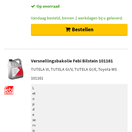
Op voorraad
Vandaag besteld, binnen 2 werkdagen bij u geleverd.
Bestellen
Versnellingsbakolie Febi Bilstein 101161
TUTELA VI, TUTELA GI/V, TUTELA GI/E, Toyota WS
101161
L
et
o
p
d
e
se
rv
ic