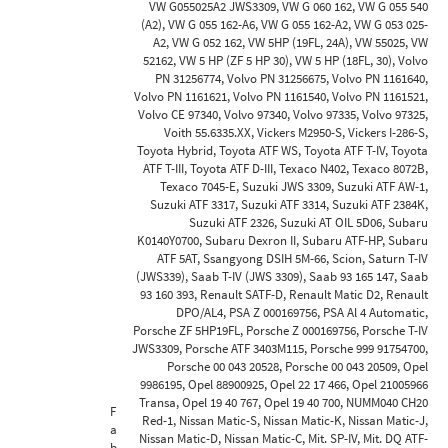
VW G055025A2 JWS3309, VW G 060 162, VW G 055 540
(A2), VW G 055 162-A6, VW G 055 162-A2, VW G 053 025-
A2, VW G 052 162, VW 5HP (19FL, 24A), VW 55025, VW
52162, VW 5 HP (ZF 5 HP 30), VW 5 HP (18FL, 30), Volvo
PN 31256774, Volvo PN 31256675, Volvo PN 1161640,
Volvo PN 1161621, Volvo PN 1161540, Volvo PN 1161521,
Volvo CE 97340, Volvo 97340, Volvo 97335, Volvo 97325,
Voith 55.6335.XX, Vickers M2950-S, Vickers I-286-S,
Toyota Hybrid, Toyota ATF WS, Toyota ATF T-IV, Toyota
ATF T-III, Toyota ATF D-III, Texaco N402, Texaco 8072B,
Texaco 7045-E, Suzuki JWS 3309, Suzuki ATF AW-1,
Suzuki ATF 3317, Suzuki ATF 3314, Suzuki ATF 2384K,
Suzuki ATF 2326, Suzuki AT OIL 5D06, Subaru
K0140Y0700, Subaru Dexron II, Subaru ATF-HP, Subaru
ATF 5AT, Ssangyong DSIH 5M-66, Scion, Saturn T-IV
(JWS339), Saab T-IV (JWS 3309), Saab 93 165 147, Saab
93 160 393, Renault SATF-D, Renault Matic D2, Renault
DPO/AL4, PSA Z 000169756, PSA Al 4 Automatic,
Porsche ZF 5HP19FL, Porsche Z 000169756, Porsche T-IV
JWS3309, Porsche ATF 3403M115, Porsche 999 91754700,
Porsche 00 043 20528, Porsche 00 043 20509, Opel
9986195, Opel 88900925, Opel 22 17 466, Opel 21005966
Transa, Opel 19 40 767, Opel 19 40 700, NUMM040 CH20
F
Red-1, Nissan Matic-S, Nissan Matic-K, Nissan Matic-J,
a
Nissan Matic-D, Nissan Matic-C, Mit. SP-IV, Mit. DQ ATF-
b