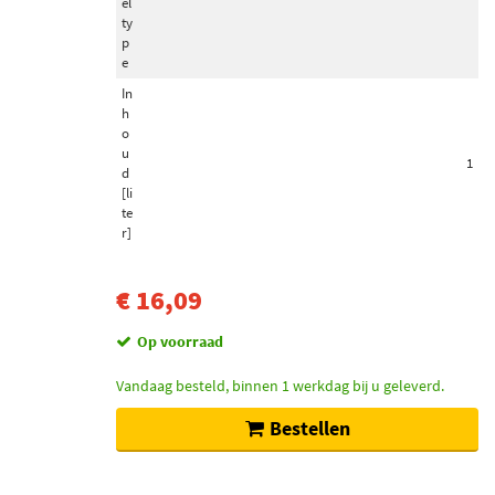
el
ty
p
e
In
h
o
u
1
d
[li
te
r]
€ 16,09
Op voorraad
Vandaag besteld, binnen 1 werkdag bij u geleverd.
Bestellen