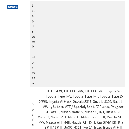
L
et
o
p
d
e
se
rv
ic
ei
nf
o
r
m
at
ie
TUTELA VI, TUTELA GI/V, TUTELA GI/E, Toyota WS,
Toyota Type T-IV, Toyota Type T-III, Toyota Type D-
2/WS, Toyota ATF WS, Suzuki 3317, Suzuki 3309, Suzuki
S
AW-1, Subaru ATF / Special, Saab ATF 3309, Peugeot
p
ATF AW-1, Nissan Matic S, Nissan C/D/J, Nissan ATF-
e
Matic J, Nissan ATF-Matic D, Mitsubishi SP III, Mazda ATF
ci
M-V, Mazda ATF M-III, Mazda ATF D-III, Kia SP-IV RR, Kia
fi
SP-II / SP-III, JASO M315 Typ 1A, Isuzu Besco ATF-III,