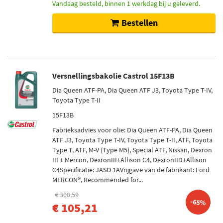
Vandaag besteld, binnen 1 werkdag bij u geleverd.
Niet op voorraad (70)
Op voorraad (65)
Bestellen
Versnellingsbakolie Castrol 15F13B
Dia Queen ATF-PA, Dia Queen ATF J3, Toyota Type T-IV,
Toyota Type T-II
15F13B
Fabrieksadvies voor olie: Dia Queen ATF-PA, Dia Queen
ATF J3, Toyota Type T-IV, Toyota Type T-II, ATF, Toyota
Type T, ATF, M-V (Type M5), Special ATF, Nissan, Dexron
III + Mercon, DexronIII+Allison C4, DexronIID+Allison
C4Specificatie: JASO 1AVrijgave van de fabrikant: Ford
MERCON®, Recommended for...
€ 300,59
-65%
€ 105,21