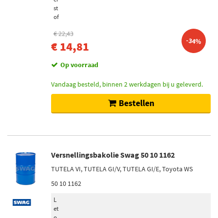
st
of
€ 22,43
-34%
€ 14,81
Op voorraad
Vandaag besteld, binnen 2 werkdagen bij u geleverd.
Bestellen
Versnellingsbakolie Swag 50 10 1162
TUTELA VI, TUTELA GI/V, TUTELA GI/E, Toyota WS
50 10 1162
L
et
o