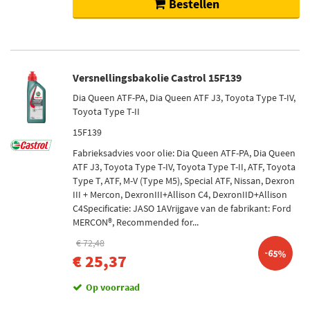
Bestellen
650 (29)
290 (5)
585 (5)
720 (5)
Versnellingsbakolie Castrol 15F139
150 (1)
Dia Queen ATF-PA, Dia Queen ATF J3, Toyota Type T-IV,
Toon meer
Toyota Type T-II
15F139
Netbreedte [mm]
Fabrieksadvies voor olie: Dia Queen ATF-PA, Dia Queen
150 (5)
ATF J3, Toyota Type T-IV, Toyota Type T-II, ATF, Toyota
Type T, ATF, M-V (Type M5), Special ATF, Nissan, Dexron
445 (5)
III + Mercon, DexronIII+Allison C4, DexronIID+Allison
127 (4)
C4Specificatie: JASO 1AVrijgave van de fabrikant: Ford
433 (3)
MERCON®, Recommended for...
439 (3)
€ 72,48
-65%
€ 25,37
Toon meer
Op voorraad
Voorraad