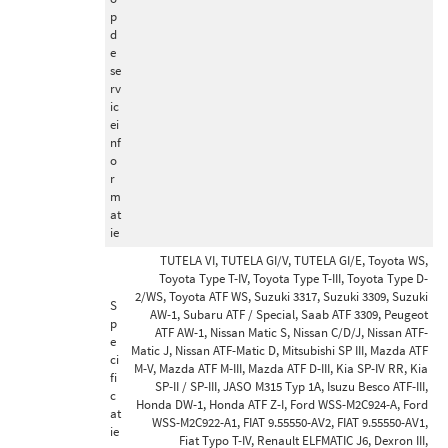
p
d
e
se
rv
ic
ei
nf
o
r
m
at
ie
TUTELA VI, TUTELA GI/V, TUTELA GI/E, Toyota WS,
Toyota Type T-IV, Toyota Type T-III, Toyota Type D-
2/WS, Toyota ATF WS, Suzuki 3317, Suzuki 3309, Suzuki
S
AW-1, Subaru ATF / Special, Saab ATF 3309, Peugeot
p
ATF AW-1, Nissan Matic S, Nissan C/D/J, Nissan ATF-
e
Matic J, Nissan ATF-Matic D, Mitsubishi SP III, Mazda ATF
ci
M-V, Mazda ATF M-III, Mazda ATF D-III, Kia SP-IV RR, Kia
fi
SP-II / SP-III, JASO M315 Typ 1A, Isuzu Besco ATF-III,
c
Honda DW-1, Honda ATF Z-I, Ford WSS-M2C924-A, Ford
at
WSS-M2C922-A1, FIAT 9.55550-AV2, FIAT 9.55550-AV1,
ie
Fiat Typo T-IV, Renault ELFMATIC J6, Dexron III,