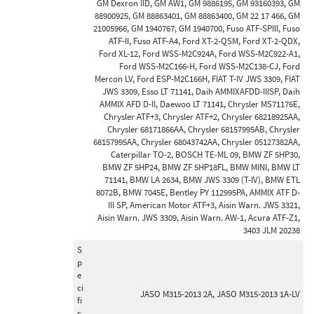
GM Dexron IID, GM AW1, GM 9886195, GM 93160393, GM
88900925, GM 88863401, GM 88863400, GM 22 17 466, GM
21005966, GM 1940767, GM 1940700, Fuso ATF-SPIII, Fuso
ATF-II, Fuso ATF-A4, Ford XT-2-QSM, Ford XT-2-QDX,
Ford XL-12, Ford WSS-M2C924A, Ford WSS-M2C922-A1,
Ford WSS-M2C166-H, Ford WSS-M2C138-CJ, Ford
Mercon LV, Ford ESP-M2C166H, FIAT T-IV JWS 3309, FIAT
JWS 3309, Esso LT 71141, Daih AMMIXAFDD-IIISP, Daih
AMMIX AFD D-II, Daewoo LT 71141, Chrysler MS71176E,
Chrysler ATF+3, Chrysler ATF+2, Chrysler 68218925AA,
Chrysler 68171866AA, Chrysler 68157995AB, Chrysler
68157995AA, Chrysler 68043742AA, Chrysler 05127382AA,
Caterpillar TO-2, BOSCH TE-ML 09, BMW ZF 5HP30,
BMW ZF 5HP24, BMW ZF 5HP18FL, BMW MINI, BMW LT
71141, BMW LA 2634, BMW JWS 3309 (T-IV), BMW ETL
8072B, BMW 7045E, Bentley PY 112995PA, AMMIX ATF D-
III SP, American Motor ATF+3, Aisin Warn. JWS 3321,
Aisin Warn. JWS 3309, Aisin Warn. AW-1, Acura ATF-Z1,
3403 JLM 20238
S
p
e
ci
JASO M315-2013 2A, JASO M315-2013 1A-LV
fi
c