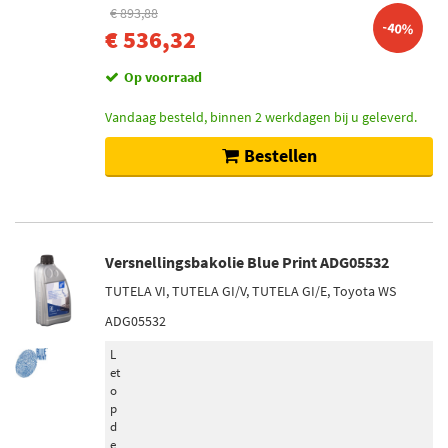
€ 893,88
-40%
€ 536,32
Op voorraad
Vandaag besteld, binnen 2 werkdagen bij u geleverd.
Bestellen
Versnellingsbakolie Blue Print ADG05532
TUTELA VI, TUTELA GI/V, TUTELA GI/E, Toyota WS
ADG05532
L
et
o
p
d
e