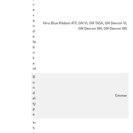
v
e
v
a
Hiro Blue Ribbon ATF, GM VI, GM TASA, GM Dexron VI,
n
GM Dexron IIIH, GM Dexron IIIG
d
e
fa
b
ri
k
a
nt
B
u
n
d
Emmer
el
ty
p
e
In
h