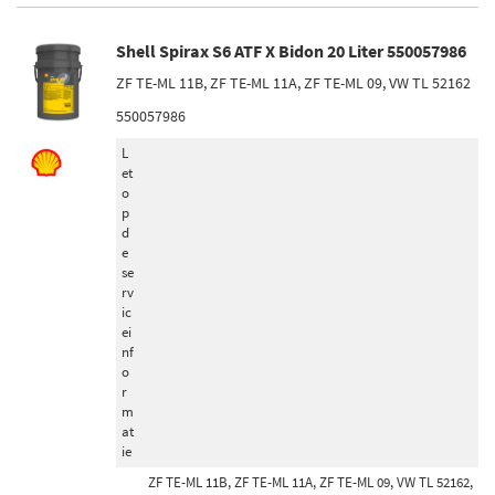
Shell Spirax S6 ATF X Bidon 20 Liter 550057986
ZF TE-ML 11B, ZF TE-ML 11A, ZF TE-ML 09, VW TL 52162
550057986
L
et
o
p
d
e
se
rv
ic
ei
nf
o
r
m
at
ie
ZF TE-ML 11B, ZF TE-ML 11A, ZF TE-ML 09, VW TL 52162,