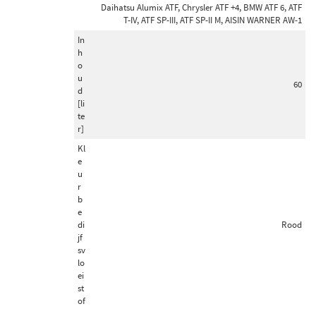
Daihatsu Alumix ATF, Chrysler ATF +4, BMW ATF 6, ATF
T-IV, ATF SP-III, ATF SP-II M, AISIN WARNER AW-1
In
h
o
u
60
d
[li
te
r]
Kl
e
u
r
b
e
di
Rood
jf
sv
lo
ei
st
of