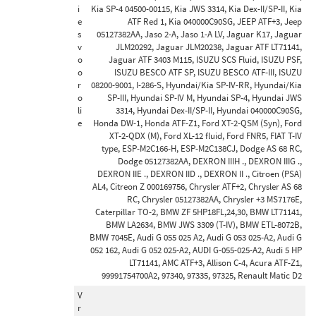
i
Kia SP-4 04500-00115, Kia JWS 3314, Kia Dex-II/SP-II, Kia
e
ATF Red 1, Kia 040000C90SG, JEEP ATF+3, Jeep
s
05127382AA, Jaso 2-A, Jaso 1-A LV, Jaguar K17, Jaguar
v
JLM20292, Jaguar JLM20238, Jaguar ATF LT71141,
o
Jaguar ATF 3403 M115, ISUZU SCS Fluid, ISUZU PSF,
o
ISUZU BESCO ATF SP, ISUZU BESCO ATF-III, ISUZU
r
08200-9001, I-286-S, Hyundai/Kia SP-IV-RR, Hyundai/Kia
o
SP-III, Hyundai SP-IV M, Hyundai SP-4, Hyundai JWS
li
3314, Hyundai Dex-II/SP-II, Hyundai 040000C90SG,
e
Honda DW-1, Honda ATF-Z1, Ford XT-2-QSM (Syn), Ford
XT-2-QDX (M), Ford XL-12 fluid, Ford FNR5, FIAT T-IV
type, ESP-M2C166-H, ESP-M2C138CJ, Dodge AS 68 RC,
Dodge 05127382AA, DEXRON IIIH ., DEXRON IIIG .,
DEXRON IIE ., DEXRON IID ., DEXRON II ., Citroen (PSA)
AL4, Citreon Z 000169756, Chrysler ATF+2, Chrysler AS 68
RC, Chrysler 05127382AA, Chrysler +3 MS7176E,
Caterpillar TO-2, BMW ZF 5HP18FL,24,30, BMW LT71141,
BMW LA2634, BMW JWS 3309 (T-IV), BMW ETL-8072B,
BMW 7045E, Audi G 055 025 A2, Audi G 053 025-A2, Audi G
052 162, Audi G 052 025-A2, AUDI G-055-025-A2, Audi 5 HP
LT71141, AMC ATF+3, Allison C-4, Acura ATF-Z1,
99991754700A2, 97340, 97335, 97325, Renault Matic D2
V
r