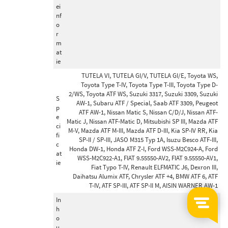
ei
nf
o
r
m
at
ie
TUTELA VI, TUTELA GI/V, TUTELA GI/E, Toyota WS,
Toyota Type T-IV, Toyota Type T-III, Toyota Type D-
2/WS, Toyota ATF WS, Suzuki 3317, Suzuki 3309, Suzuki
S
AW-1, Subaru ATF / Special, Saab ATF 3309, Peugeot
p
ATF AW-1, Nissan Matic S, Nissan C/D/J, Nissan ATF-
e
Matic J, Nissan ATF-Matic D, Mitsubishi SP III, Mazda ATF
ci
M-V, Mazda ATF M-III, Mazda ATF D-III, Kia SP-IV RR, Kia
fi
SP-II / SP-III, JASO M315 Typ 1A, Isuzu Besco ATF-III,
c
Honda DW-1, Honda ATF Z-I, Ford WSS-M2C924-A, Ford
at
WSS-M2C922-A1, FIAT 9.55550-AV2, FIAT 9.55550-AV1,
ie
Fiat Typo T-IV, Renault ELFMATIC J6, Dexron III,
Daihatsu Alumix ATF, Chrysler ATF +4, BMW ATF 6, ATF
T-IV, ATF SP-III, ATF SP-II M, AISIN WARNER AW-1
In
h
o
u