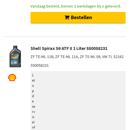
Vandaag besteld, binnen 3 werkdagen bij u geleverd.
Bestellen
Shell Spirax S6 ATF X 1 Liter 550058231
ZF TE-ML 11B, ZF TE-ML 11A, ZF TE-ML 09, VW TL 52162
550058231
L
et
o
p
d
e
se
rv
ic
ei
nf