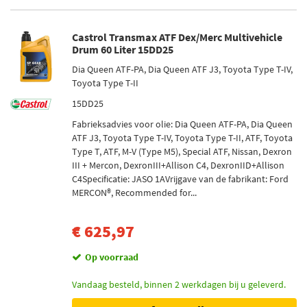
Inhoud [liter]
1 (22)
Castrol Transmax ATF Dex/Merc Multivehicle
5 (16)
Drum 60 Liter 15DD25
20 (10)
Dia Queen ATF-PA, Dia Queen ATF J3, Toyota Type T-IV,
60 (10)
Toyota Type T-II
208 (8)
15DD25
Toon meer
Fabrieksadvies voor olie: Dia Queen ATF-PA, Dia Queen
ATF J3, Toyota Type T-IV, Toyota Type T-II, ATF, Toyota
Netdiepte [mm]
Type T, ATF, M-V (Type M5), Special ATF, Nissan, Dexron
III + Mercon, DexronIII+Allison C4, DexronIID+Allison
32 (18)
C4Specificatie: JASO 1AVrijgave van de fabrikant: Ford
26 (8)
MERCON®, Recommended for...
34 (8)
64 (6)
€ 625,97
95 (5)
Op voorraad
Toon meer
Vandaag besteld, binnen 2 werkdagen bij u geleverd.
Netlengte [mm]