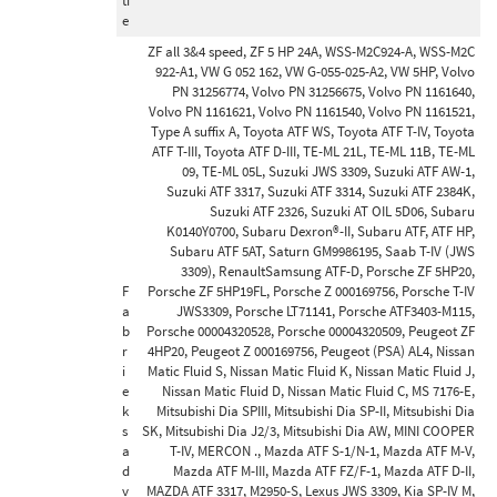
ti
e
ZF all 3&4 speed, ZF 5 HP 24A, WSS-M2C924-A, WSS-M2C
922-A1, VW G 052 162, VW G-055-025-A2, VW 5HP, Volvo
PN 31256774, Volvo PN 31256675, Volvo PN 1161640,
Volvo PN 1161621, Volvo PN 1161540, Volvo PN 1161521,
Type A suffix A, Toyota ATF WS, Toyota ATF T-IV, Toyota
ATF T-III, Toyota ATF D-III, TE-ML 21L, TE-ML 11B, TE-ML
09, TE-ML 05L, Suzuki JWS 3309, Suzuki ATF AW-1,
Suzuki ATF 3317, Suzuki ATF 3314, Suzuki ATF 2384K,
Suzuki ATF 2326, Suzuki AT OIL 5D06, Subaru
K0140Y0700, Subaru Dexron®-II, Subaru ATF, ATF HP,
Subaru ATF 5AT, Saturn GM9986195, Saab T-IV (JWS
3309), RenaultSamsung ATF-D, Porsche ZF 5HP20,
F
Porsche ZF 5HP19FL, Porsche Z 000169756, Porsche T-IV
a
JWS3309, Porsche LT71141, Porsche ATF3403-M115,
b
Porsche 00004320528, Porsche 00004320509, Peugeot ZF
r
4HP20, Peugeot Z 000169756, Peugeot (PSA) AL4, Nissan
i
Matic Fluid S, Nissan Matic Fluid K, Nissan Matic Fluid J,
e
Nissan Matic Fluid D, Nissan Matic Fluid C, MS 7176-E,
k
Mitsubishi Dia SPIII, Mitsubishi Dia SP-II, Mitsubishi Dia
s
SK, Mitsubishi Dia J2/3, Mitsubishi Dia AW, MINI COOPER
a
T-IV, MERCON ., Mazda ATF S-1/N-1, Mazda ATF M-V,
d
Mazda ATF M-III, Mazda ATF FZ/F-1, Mazda ATF D-II,
v
MAZDA ATF 3317, M2950-S, Lexus JWS 3309, Kia SP-IV M,