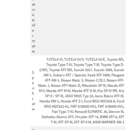
se
rv
ic
ei
nf
o
r
m
at
ie
TUTELA VI, TUTELA GI/V, TUTELA GI/E, Toyota WS,
Toyota Type T-IV, Toyota Type T-III, Toyota Type D-
2/WS, Toyota ATF WS, Suzuki 3317, Suzuki 3309, Suzuki
S
AW-1, Subaru ATF / Special, Saab ATF 3309, Peugeot
p
ATF AW-1, Nissan Matic S, Nissan C/D/J, Nissan ATF-
e
Matic J, Nissan ATF-Matic D, Mitsubishi SP III, Mazda ATF
ci
M-V, Mazda ATF M-III, Mazda ATF D-III, Kia SP-IV RR, Kia
fi
SP-II / SP-III, JASO M315 Typ 1A, Isuzu Besco ATF-III,
c
Honda DW-1, Honda ATF Z-I, Ford WSS-M2C924-A, Ford
at
WSS-M2C922-A1, FIAT 9.55550-AV2, FIAT 9.55550-AV1,
ie
Fiat Typo T-IV, Renault ELFMATIC J6, Dexron III,
Daihatsu Alumix ATF, Chrysler ATF +4, BMW ATF 6, ATF
T-IV, ATF SP-III, ATF SP-II M, AISIN WARNER AW-1