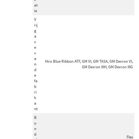
at
ie
V
rij
g
a
v
e
v
a
Hiro Blue Ribbon ATF, GM VI, GM TASA, GM Dexron VI,
n
GM Dexron IIIH, GM Dexron IIIG
d
e
fa
b
ri
k
a
nt
B
u
n
d
Fles