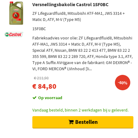
Versnellingsbakolie (79)
Versnellingsbakolie Castrol 15F0BC
Radiateur (43)
ZF Lifeguardfluid8, Mitsubishi ATF-MA1, JWS 3314 +
Stuurbekrachtigingsolie (20)
Matic D, ATF, M-V (Type M5)
Hydrauliekolie (19)
15F0BC
Cardan olie (Differentieel) (13)
Fabrieksadvies voor olie: ZF Lifeguardfluid8, Mitsubishi
Toon meer
ATF-MA1, JWS 3314 + Matic D, ATF, M-V (Type M5),
Special ATF, Nissan, BMW 83 22 2 413 477, BMW 83 22 2
355 599, BMW 83 22 2 289 720, ATF, Honda type 3.1, ATF,
Onderdeelmerk
Type A Suffix AVrijgave van de fabrikant: GM DEXRON® -
Van Wezel (5)
VI, FORD MERCON® LVInhoud [li...
Kroon Oil (6)
€ 211,98
-60%
€ 84,80
Nissens (7)
Op voorraad
NRF (11)
Vandaag besteld, binnen 2 werkdagen bij u geleverd.
Shell (5)
Bestellen
Toon meer