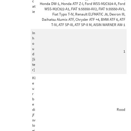
c
Honda DW-1, Honda ATF Z-I, Ford WSS-M2C924-A, Ford
at
WSS-M2C922-A1, FIAT 9.55550-AV2, FIAT 9.55550-AV1,
ie
Fiat Typo T-IV, Renault ELFMATIC J6, Dexron III,
Daihatsu Alumix ATF, Chrysler ATF +4, BMW ATF 6, ATF
T-IV, ATF SP-III, ATF SP-II M, AISIN WARNER AW-1
In
h
o
u
1
d
[li
te
r]
Kl
e
u
r
b
e
di
Rood
jf
sv
lo
ei