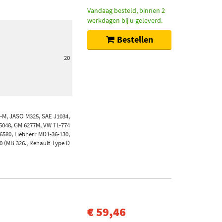
Vandaag besteld, binnen 2
werkdagen bij u geleverd.
Bestellen
20
-M, JASO M325, SAE J1034,
5048, GM 6277M, VW TL-774
6580, Liebherr MD1-36-130,
 (MB 326., Renault Type D
€ 59,46