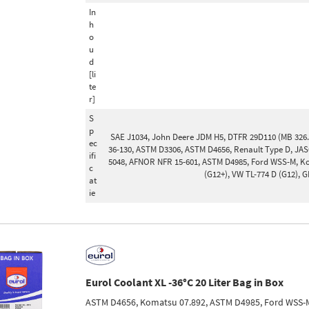
In
h
o
u
d
[li
te
r]
S
p
SAE J1034, John Deere JDM H5, DTFR 29D110 (MB 326.,
ec
36-130, ASTM D3306, ASTM D4656, Renault Type D, JA
ifi
5048, AFNOR NFR 15-601, ASTM D4985, Ford WSS-M, Ko
c
(G12+), VW TL-774 D (G12),
at
ie
Eurol Coolant XL -36°C 20 Liter Bag in Box
ASTM D4656, Komatsu 07.892, ASTM D4985, Ford WSS-