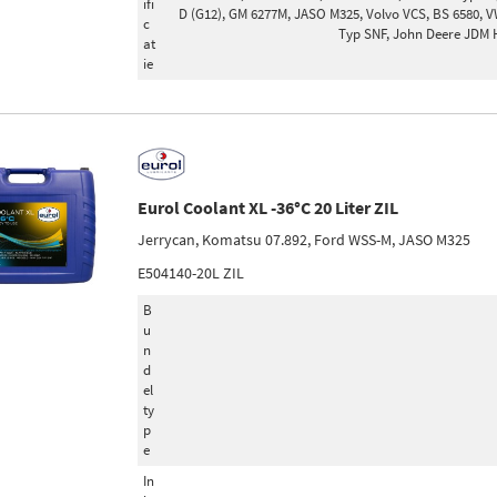
ifi
D (G12), GM 6277M, JASO M325, Volvo VCS, BS 6580, V
c
Typ SNF, John Deere JDM 
at
ie
Eurol Coolant XL -36°C 20 Liter ZIL
Jerrycan, Komatsu 07.892, Ford WSS-M, JASO M325
E504140-20L ZIL
B
u
n
d
el
ty
p
e
In