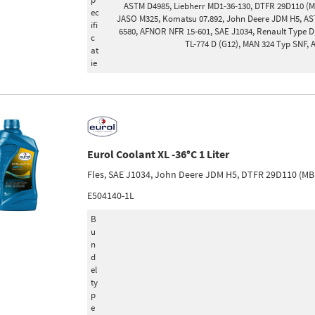
ASTM D4985, Liebherr MD1-36-130, DTFR 29D110 (MB
ec
JASO M325, Komatsu 07.892, John Deere JDM H5, AS
ifi
6580, AFNOR NFR 15-601, SAE J1034, Renault Type D
c
TL-774 D (G12), MAN 324 Typ SNF,
at
ie
Eurol Coolant XL -36°C 1 Liter
Fles, SAE J1034, John Deere JDM H5, DTFR 29D110 (MB
E504140-1L
B
u
n
d
el
ty
p
e