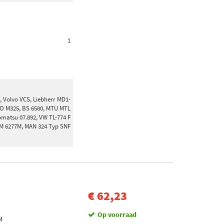
1
 Volvo VCS, Liebherr MD1-
SO M325, BS 6580, MTU MTL
matsu 07.892, VW TL-774 F
 GM 6277M, MAN 324 Typ SNF
€ 62,23
Op voorraad
M