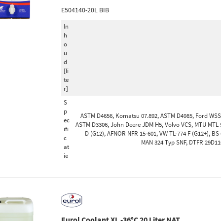
E504140-20L BIB
In
h
o
u
d
[li
te
r]
S
p
ASTM D4656, Komatsu 07.892, ASTM D4985, Ford WSS
ec
ASTM D3306, John Deere JDM H5, Volvo VCS, MTU MTL 
ifi
D (G12), AFNOR NFR 15-601, VW TL-774 F (G12+), BS 
c
MAN 324 Typ SNF, DTFR 29D110
at
ie
Eurol Coolant XL -36°C 20 Liter NAT