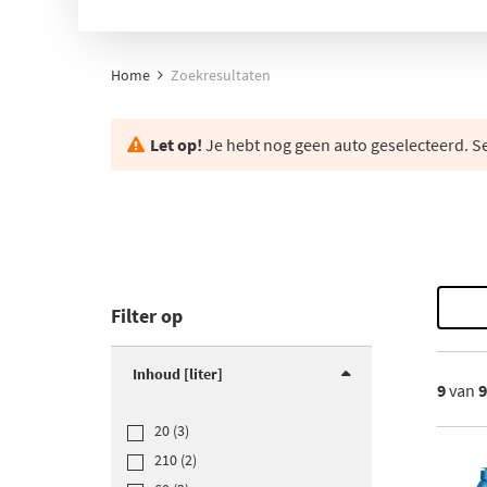
Home
Zoekresultaten
Let op!
Je hebt nog geen auto geselecteerd. Se
Filter op
Inhoud [liter]
9
van
20 (3)
210 (2)