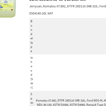
Jerrycan, Komatsu 07.892, DTFR 29D110 (MB 326., For
E504140-20L NAT
B
u
n
d
el
ty
p
e
In
h
o
u
d
[li
te
r]
S
p
Komatsu 07.892, DTFR 29D110 (MB 326., Ford WSS-M, A
ec
MD1-36-130, ASTM D3306, ASTM D4985, Renault Type D