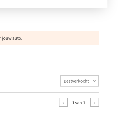
r jouw auto.
1
van
1