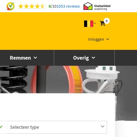
8
/
10
1053 reviews
0
Inloggen
Remmen
Overig
Selecteer type