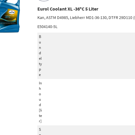
Eurol Coolant XL -36°C 5 Liter
Kan, ASTM D4985, Liebherr MD1-36-130, DTFR 29D110 (
E504140-5L
B
u
n
d
el
ty
p
e
In
h
o
u
d
[li
te
r]
S
p