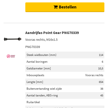
Bestellen
Aandrijfas Point Gear PNG70339
Vooras rechts, M16x1.5
PNG70339
Steek wielbouten (mm)
114
Aantal boringen
6
Gatdiameter [mm]
10,5
Inbouwplaats
Vooras rechts
Lengte [mm]
654
Buitenvertanding wiel zijde
38
Aantal tanden, ABS-ring
45
Ruilartikel