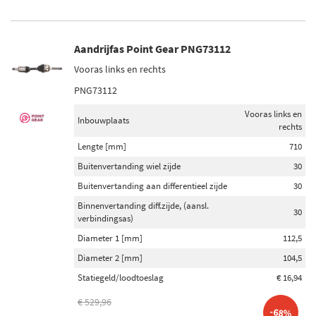
Aandrijfas Point Gear PNG73112
Vooras links en rechts
PNG73112
Vooras links en
Inbouwplaats
rechts
Lengte [mm]
710
Buitenvertanding wiel zijde
30
Buitenvertanding aan differentieel zijde
30
Binnenvertanding diff.zijde, (aansl.
30
verbindingsas)
Diameter 1 [mm]
112,5
Diameter 2 [mm]
104,5
Statiegeld/loodtoeslag
€ 16,94
€ 529,96
-68%