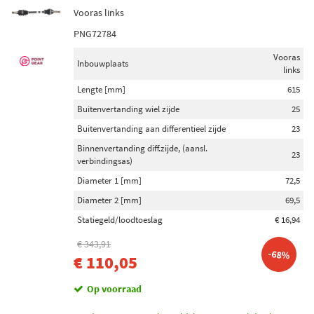
Vooras links
PNG72784
Vooras
Inbouwplaats
links
Lengte [mm]
615
Buitenvertanding wiel zijde
25
Buitenvertanding aan differentieel zijde
23
Binnenvertanding diff.zijde, (aansl.
23
verbindingsas)
Diameter 1 [mm]
72,5
Diameter 2 [mm]
69,5
Statiegeld/loodtoeslag
€ 16,94
€ 343,91
-68%
€ 110,05
Op voorraad