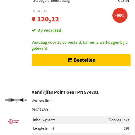
Statiegeld/loodtoeslag
€ 16,94
€ 343,19
-65%
€ 120,12
Op voorraad
Vandaag voor 16:00 besteld, binnen 2 werkdagen bij u
geleverd.
Bestellen
Aandrijfas Point Gear PNG74891
Vooras links
PNG74891
Inbouwplaats
Vooras links
Lengte [mm]
598