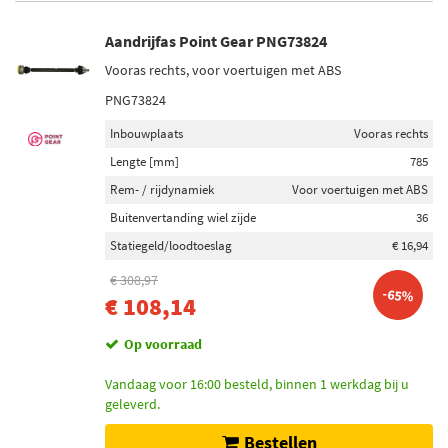
Aandrijfas Point Gear PNG73824
Vooras rechts, voor voertuigen met ABS
PNG73824
Inbouwplaats
Vooras rechts
Lengte [mm]
785
Rem- / rijdynamiek
Voor voertuigen met ABS
Buitenvertanding wiel zijde
36
Statiegeld/loodtoeslag
€ 16,94
€ 308,97
-65%
€ 108,14
Op voorraad
Vandaag voor 16:00 besteld, binnen 1 werkdag bij u
geleverd.
Bestellen