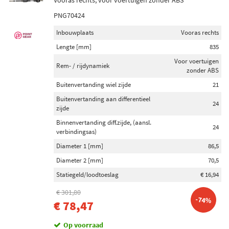
Vooras rechts, voor voertuigen zonder ABS
PNG70424
Inbouwplaats
Vooras rechts
Lengte [mm]
835
Voor voertuigen
Rem- / rijdynamiek
zonder ABS
Buitenvertanding wiel zijde
21
Buitenvertanding aan differentieel
24
zijde
Binnenvertanding diff.zijde, (aansl.
24
verbindingsas)
Diameter 1 [mm]
86,5
Diameter 2 [mm]
70,5
Statiegeld/loodtoeslag
€ 16,94
€ 301,80
-74%
€ 78,47
Op voorraad