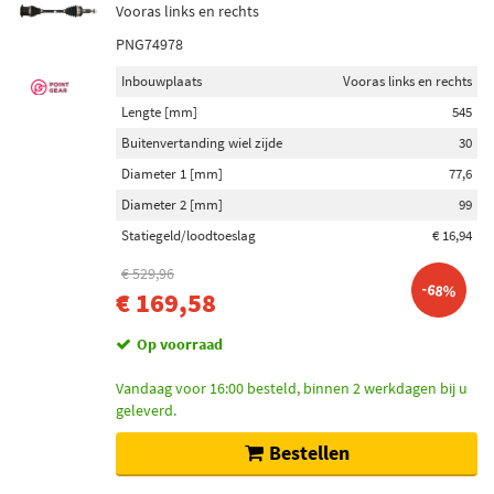
Vooras links en rechts
PNG74978
Inbouwplaats
Vooras links en rechts
Lengte [mm]
545
Buitenvertanding wiel zijde
30
Diameter 1 [mm]
77,6
Diameter 2 [mm]
99
Statiegeld/loodtoeslag
€ 16,94
€ 529,96
-68%
€ 169,58
Op voorraad
Vandaag voor 16:00 besteld, binnen 2 werkdagen bij u
geleverd.
Bestellen