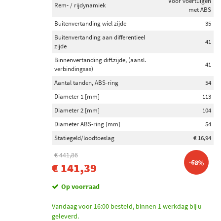
Voor voertuigen
Rem- / rijdynamiek
met ABS
Buitenvertanding wiel zijde
35
Buitenvertanding aan differentieel
41
zijde
Binnenvertanding diff.zijde, (aansl.
41
verbindingsas)
Aantal tanden, ABS-ring
54
Diameter 1 [mm]
113
Diameter 2 [mm]
104
Diameter ABS-ring [mm]
54
Statiegeld/loodtoeslag
€ 16,94
€ 441,86
-68%
€ 141,39
Op voorraad
Vandaag voor 16:00 besteld, binnen 1 werkdag bij u
geleverd.