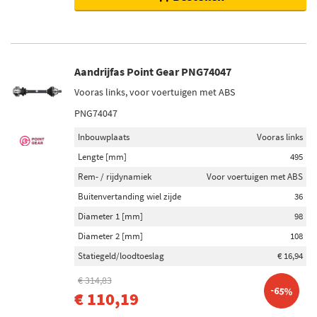
Aandrijfas Point Gear PNG74047
Vooras links, voor voertuigen met ABS
PNG74047
Inbouwplaats
Vooras links
Lengte [mm]
495
Rem- / rijdynamiek
Voor voertuigen met ABS
Buitenvertanding wiel zijde
36
Diameter 1 [mm]
98
Diameter 2 [mm]
108
Statiegeld/loodtoeslag
€ 16,94
€ 314,83
-65%
€ 110,19