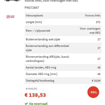
Vooras links, voor voertuigen met ABS
PNG72847
Inbouwplaats
Vooras links
Lengte [mm]
671
Voor voertuigen
Rem- / rijdynamiek
met ABS
Buitenvertanding wiel zijde
27
Buitenvertanding aan differentieel
27
zijde
Binnenvertanding diff.zijde, (aansl.
27
verbindingsas)
Aantal tanden, ABS-ring
48
Diameter ABS-ring [mm]
48
Statiegeld/loodtoeslag
€ 16,94
€ 446,89
-69%
€ 138,53
Op voorraad