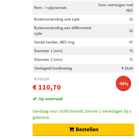
Voor voertuigen met
Rem- / rijdynamiek
ABS
Buitenvertanding wiel zijde
22
Buitenvertanding aan differentieel
22
zijde
Aantal tanden, ABS-ring
47
Diameter 1 [mm]
73
Diameter 2 [mm]
72
Statiegeld/loodtoeslag
€ 16,94
€ 316,29
-65%
€ 110,70
Op voorraad
Vandaag voor 16:00 besteld, binnen 2 werkdagen bij u
geleverd.
Bestellen