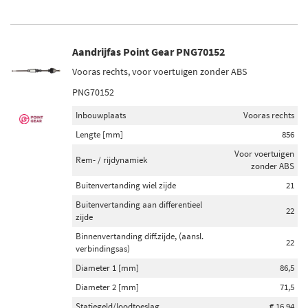
Aandrijfas Point Gear PNG70152
Vooras rechts, voor voertuigen zonder ABS
PNG70152
Inbouwplaats
Vooras rechts
Lengte [mm]
856
Voor voertuigen
Rem- / rijdynamiek
zonder ABS
Buitenvertanding wiel zijde
21
Buitenvertanding aan differentieel
22
zijde
Binnenvertanding diff.zijde, (aansl.
22
verbindingsas)
Diameter 1 [mm]
86,5
Diameter 2 [mm]
71,5
Statiegeld/loodtoeslag
€ 16,94