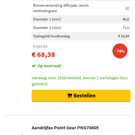
Binnenvertanding diff.zijde, (aansl.
22
verbindingsas)
Diameter 1 [mm]
86,5
Diameter 2 [mm]
71,5
Statiegeld/loodtoeslag
€ 16,94
€ 263,01
-74%
€ 68,38
Op voorraad
Vandaag voor 16:00 besteld, binnen 2 werkdagen bij u
geleverd.
Bestellen
Aandrijfas Point Gear PNG70459