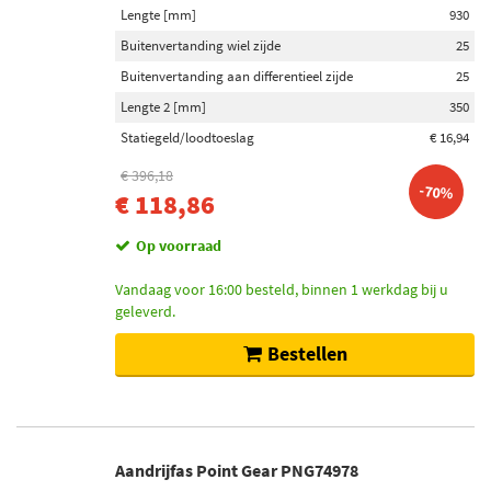
Lengte [mm]
930
Buitenvertanding wiel zijde
25
Buitenvertanding aan differentieel zijde
25
Lengte 2 [mm]
350
Statiegeld/loodtoeslag
€ 16,94
€ 396,18
-70%
€ 118,86
Op voorraad
Vandaag voor 16:00 besteld, binnen 1 werkdag bij u
geleverd.
Bestellen
Aandrijfas Point Gear PNG74978