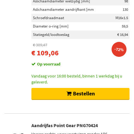
Aslichaamdiameter wielzijdig [mm]
98
Aslichaamdiameter aandrijfkant [mm
130
Schroefdraadmaat
M16x1.5
Diameter o-ring [mm]
59,5
Statiegeld/loodtoeslag
€ 16,94
€ 389,47
-72%
€ 109,06
Op voorraad
Vandaag voor 16:00 besteld, binnen 1 werkdag bij u
geleverd.
Bestellen
Aandrijfas Point Gear PNG70424