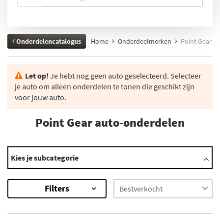
Onderdelencatalogus
Home
Onderdeelmerken
Point Gear
Let op!
Je hebt nog geen auto geselecteerd. Selecteer
je auto om alleen onderdelen te tonen die geschikt zijn
voor jouw auto.
Point Gear auto-onderdelen
Categorieën
Kies je subcategorie
Aandrijfas
Ontsteekpuls Sensor
Filters
×
2614
Resultaten