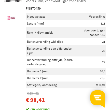
Vooras links, voor voertuigen zonder ABS
PNG70459
Inbouwplaats
Vooras links
Lengte [mm]
611
Voor voertuigen
Rem- / rijdynamiek
zonder ABS
Buitenvertanding wiel zijde
21
Buitenvertanding aan differentieel
22
zijde
Binnenvertanding diff.zijde, (aansl.
22
verbindingsas)
Diameter 1 [mm]
86,5
Diameter 2 [mm]
71,5
Statiegeld/loodtoeslag
€ 16,94
€ 234,32
-58%
€ 98,41
Op voorraad