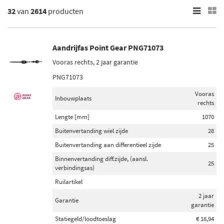
32
van
2614
producten
×
Voorraad
Op voorraad (1485)
Aandrijfas Point Gear PNG71073
Niet op voorraad (1129)
Vooras rechts, 2 jaar garantie
PNG71073
Vooras
Inbouwplaats
rechts
Lengte [mm]
1070
Buitenvertanding wiel zijde
28
Buitenvertanding aan differentieel zijde
25
Binnenvertanding diff.zijde, (aansl.
25
verbindingsas)
Ruilartikel
2 jaar
Garantie
garantie
Statiegeld/loodtoeslag
€ 16,94