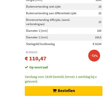
Buitenvertanding wiel zijde
28
Buitenvertanding aan differentieel zijde
25
Binnenvertanding diff.zijde, (aansl.
25
verbindingsas)
Diameter 1 [mm]
100
Diameter 2 [mm]
100,5
Statiegeld/loodtoeslag
€ 16,94
€ 394,53
-72%
€ 110,47
Op voorraad
Vandaag voor 16:00 besteld, binnen 1 werkdag bij u
geleverd.
Bestellen