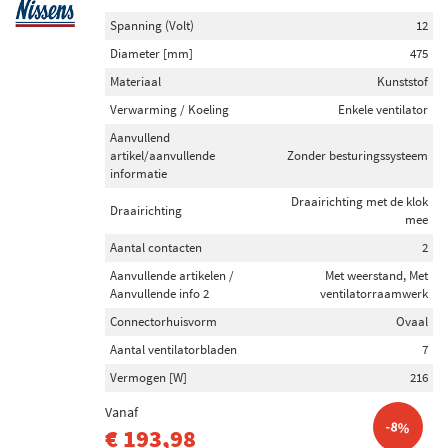
Spanning (Volt)
12
Diameter [mm]
475
Materiaal
Kunststof
Verwarming / Koeling
Enkele ventilator
Aanvullend
artikel/aanvullende
Zonder besturingssysteem
informatie
Draairichting met de klok
Draairichting
mee
Aantal contacten
2
Aanvullende artikelen /
Met weerstand, Met
Aanvullende info 2
ventilatorraamwerk
Connectorhuisvorm
Ovaal
Aantal ventilatorbladen
7
Vermogen [W]
216
Vanaf
-8%
€ 193,98