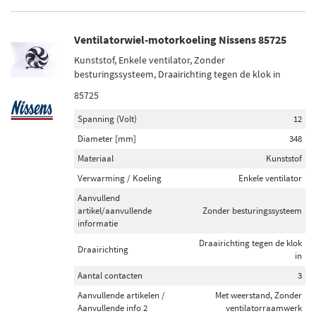
Ventilator aircocondensor (1)
Ventilatorwiel-motorkoeling Nissens 85725
Voorraad
Kunststof, Enkele ventilator, Zonder
Op voorraad (460)
besturingssysteem, Draairichting tegen de klok in
Niet op voorraad (62)
85725
Spanning (Volt)
12
Diameter [mm]
348
Materiaal
Kunststof
Verwarming / Koeling
Enkele ventilator
Aanvullend
artikel/aanvullende
Zonder besturingssysteem
informatie
Draairichting tegen de klok
Draairichting
in
Aantal contacten
3
Aanvullende artikelen /
Met weerstand, Zonder
Aanvullende info 2
ventilatorraamwerk