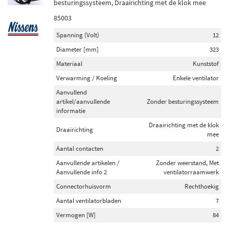
besturingssysteem, Draairichting met de klok mee
85003
Spanning (Volt)
12
Diameter [mm]
323
Materiaal
Kunststof
Verwarming / Koeling
Enkele ventilator
Aanvullend
artikel/aanvullende
Zonder besturingssysteem
informatie
Draairichting met de klok
Draairichting
mee
Aantal contacten
2
Aanvullende artikelen /
Zonder weerstand, Met
Aanvullende info 2
ventilatorraamwerk
Connectorhuisvorm
Rechthoekig
Aantal ventilatorbladen
7
Vermogen [W]
84