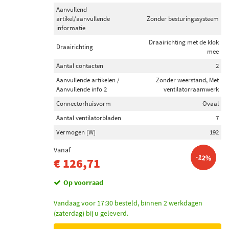
Aanvullend
artikel/aanvullende
Zonder besturingssysteem
informatie
Draairichting met de klok
Draairichting
mee
Aantal contacten
2
Aanvullende artikelen /
Zonder weerstand, Met
Aanvullende info 2
ventilatorraamwerk
Connectorhuisvorm
Ovaal
Aantal ventilatorbladen
7
Vermogen [W]
192
Vanaf
-12%
€ 126,71
Op voorraad
Vandaag voor 17:30 besteld, binnen 2 werkdagen
(zaterdag) bij u geleverd.