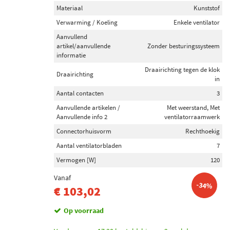
Materiaal
Kunststof
Verwarming / Koeling
Enkele ventilator
Aanvullend
artikel/aanvullende
Zonder besturingssysteem
informatie
Draairichting tegen de klok
Draairichting
in
Aantal contacten
3
Aanvullende artikelen /
Met weerstand, Met
Aanvullende info 2
ventilatorraamwerk
Connectorhuisvorm
Rechthoekig
Aantal ventilatorbladen
7
Vermogen [W]
120
Vanaf
-34%
€ 103,02
Op voorraad