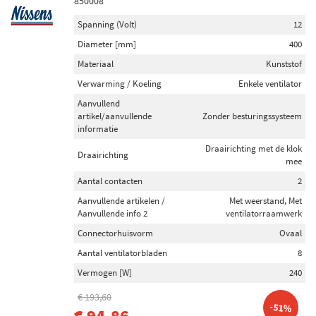
850008
Spanning (Volt)
12
Diameter [mm]
400
Materiaal
Kunststof
Verwarming / Koeling
Enkele ventilator
Aanvullend
artikel/aanvullende
Zonder besturingssysteem
informatie
Draairichting met de klok
Draairichting
mee
Aantal contacten
2
Aanvullende artikelen /
Met weerstand, Met
Aanvullende info 2
ventilatorraamwerk
Connectorhuisvorm
Ovaal
Aantal ventilatorbladen
8
Vermogen [W]
240
€ 193,60
-51%
€ 94,86