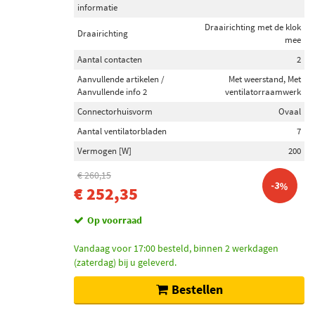
informatie
Draairichting met de klok
Draairichting
mee
Aantal contacten
2
Aanvullende artikelen /
Met weerstand, Met
Aanvullende info 2
ventilatorraamwerk
Connectorhuisvorm
Ovaal
Aantal ventilatorbladen
7
Vermogen [W]
200
€ 260,15
-3%
€ 252,35
Op voorraad
Vandaag voor 17:00 besteld, binnen 2 werkdagen
(zaterdag) bij u geleverd.
Bestellen