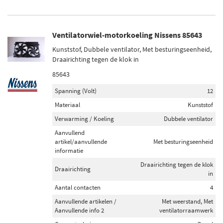
Ventilatorwiel-motorkoeling Nissens 85643
Kunststof, Dubbele ventilator, Met besturingseenheid,
Draairichting tegen de klok in
85643
Spanning (Volt)
12
Materiaal
Kunststof
Verwarming / Koeling
Dubbele ventilator
Aanvullend
artikel/aanvullende
Met besturingseenheid
informatie
Draairichting tegen de klok
Draairichting
in
Aantal contacten
4
Aanvullende artikelen /
Met weerstand, Met
Aanvullende info 2
ventilatorraamwerk