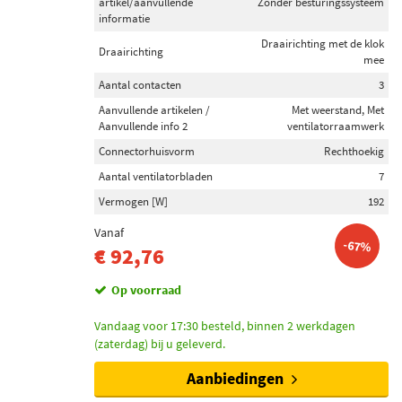
artikel/aanvullende
Zonder besturingssysteem
informatie
Draairichting met de klok
Draairichting
mee
Aantal contacten
3
Aanvullende artikelen /
Met weerstand, Met
Aanvullende info 2
ventilatorraamwerk
Connectorhuisvorm
Rechthoekig
Aantal ventilatorbladen
7
Vermogen [W]
192
Vanaf
-67%
€ 92,76
Op voorraad
Vandaag voor 17:30 besteld, binnen 2 werkdagen
(zaterdag) bij u geleverd.
Aanbiedingen