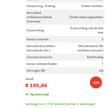
Verwarming / Koeling
Enkele ventilator
Aanvullend
artikel/aanvullende
Zonder besturingssysteem
informatie
Draairichting met de klok
Draairichting
mee
Aantal contacten
3
Aanvullende artikelen /
Met weerstand, Met
Aanvullende info 2
ventilatorraamwerk
Connectorhuisvorm
Rechthoekig
Aantal ventilatorbladen
7
Vermogen [W]
216
Vanaf
-23%
€ 195,66
Op voorraad
Vandaag voor 17:30 besteld, binnen 2 werkdagen