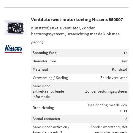
Ventilatorwiel-motorkoeling Nissens 850007
Kunststof, Enkele ventilator, Zonder
besturingssysteem, Draairichting met de klok mee
850007
Spanning (Volt)
12
Diameter [mm]
428
Materiaal
Kunststof
Verwarming / Koeling
Enkele ventilator
Aanvullend
artikel/aanvullende
Zonder besturingssysteem
informatie
Draairichting met de klok
Draairichting
mee
Aantal contacten
2
Aanvullende artikelen /
Zonder weerstand, Met
Aanvullende info 2
ventilatorraamwerk