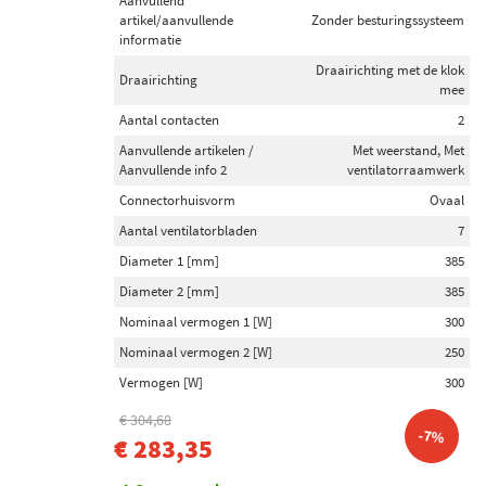
Aanvullend
artikel/aanvullende
Zonder besturingssysteem
informatie
Draairichting met de klok
Draairichting
mee
Aantal contacten
2
Aanvullende artikelen /
Met weerstand, Met
Aanvullende info 2
ventilatorraamwerk
Connectorhuisvorm
Ovaal
Aantal ventilatorbladen
7
Diameter 1 [mm]
385
Diameter 2 [mm]
385
Nominaal vermogen 1 [W]
300
Nominaal vermogen 2 [W]
250
Vermogen [W]
300
€ 304,68
-7%
€ 283,35