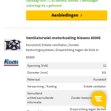
Vandaag voor 17:30 besteld, binnen 2 werkdagen
(zaterdag) bij u geleverd.
Aanbiedingen
Ventilatorwiel-motorkoeling Nissens 85005
Kunststof, Enkele ventilator, Zonder
besturingssysteem, Draairichting tegen de klok in
85005
Spanning (Volt)
12
Diameter [mm]
315
Materiaal
Kunststof
Verwarming / Koeling
Enkele ventilator
Aanvullend
artikel/aanvullende
Zonder besturingssysteem
informatie
Draairichting tegen de klok