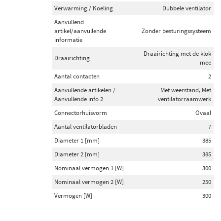
Verwarming / Koeling
Dubbele ventilator
Aanvullend
artikel/aanvullende
Zonder besturingssysteem
informatie
Draairichting met de klok
Draairichting
mee
Aantal contacten
2
Aanvullende artikelen /
Met weerstand, Met
Aanvullende info 2
ventilatorraamwerk
Connectorhuisvorm
Ovaal
Aantal ventilatorbladen
7
Diameter 1 [mm]
385
Diameter 2 [mm]
385
Nominaal vermogen 1 [W]
300
Nominaal vermogen 2 [W]
250
Vermogen [W]
300