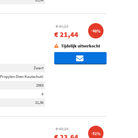
€ 41,22
-48%
€ 21,44
Tijdelijk uitverkocht
Zwart
-Propylen-Dien-Kautschuk)
2063
6
21,36
€ 48,24
-51%
€ 23,64