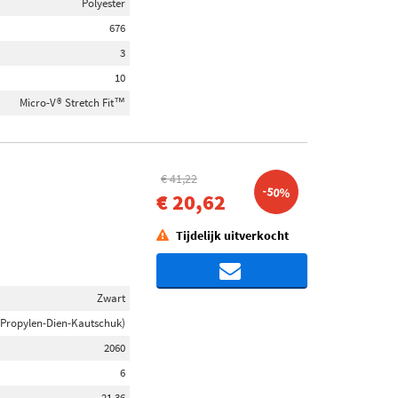
Polyester
676
3
10
Micro-V® Stretch Fit™
€ 41,22
-50%
€ 20,62
Tijdelijk uitverkocht
Zwart
-Propylen-Dien-Kautschuk)
2060
6
21,36