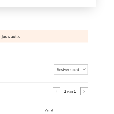
r jouw auto.
1
van
1
Vanaf