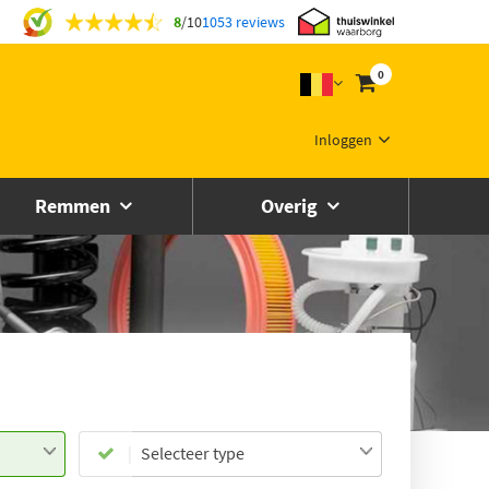
8
/
10
1053 reviews
0
Inloggen
Remmen
Overig
Selecteer type