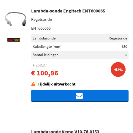
Lambda-sonde Engitech ENT600065
Regelsonde
ENT600065
Lambdasonde
Regelsonde
Kabellengte [mm]
650
Aantal leidingen
5
€ 258,87
-61%
€ 100,96
Tijdelijk uitverkocht
Lambdasonde Vemo V10-76-0153