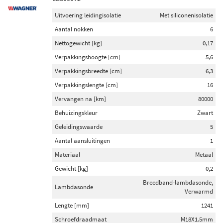
Uitvoering leidingisolatie
Met siliconenisolatie
Aantal nokken
6
Nettogewicht [kg]
0,17
Verpakkingshoogte [cm]
5,6
Verpakkingsbreedte [cm]
6,3
Verpakkingslengte [cm]
16
Vervangen na [km]
80000
Behuizingskleur
Zwart
Geleidingswaarde
5
Aantal aansluitingen
1
Materiaal
Metaal
Gewicht [kg]
0,2
Breedband-lambdasonde,
Lambdasonde
Verwarmd
Lengte [mm]
1241
Schroefdraadmaat
M18X1.5mm