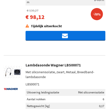
m
€ 136,27
-28%
€ 98,12
Tijdelijk uitverkocht
Lambdasonde Wagner LBS00071
Met siliconenisolatie, zwart, Metaal, Breedband-
lambdasonde
LBS00071
Uitvoering leidingisolatie
Met siliconenisolatie
Aantal nokken
6
Nettogewicht [kg]
0,17