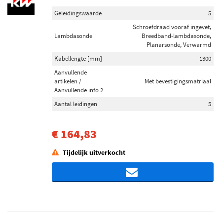
Geleidingswaarde
5
Schroefdraad vooraf ingevet,
Lambdasonde
Breedband-lambdasonde,
Planarsonde, Verwarmd
Kabellengte [mm]
1300
Aanvullende
artikelen /
Met bevestigingsmatriaal
Aanvullende info 2
Aantal leidingen
5
€ 164,83
Tijdelijk uitverkocht