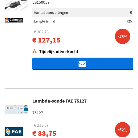
LS150059
Aantal aansluitingen
5
Lengte [mm]
725
€ 302,73
-58%
€ 127,15
Tijdelijk uitverkocht
Lambda-sonde FAE 75127
75127
€ 233,57
-62%
€ 88,75