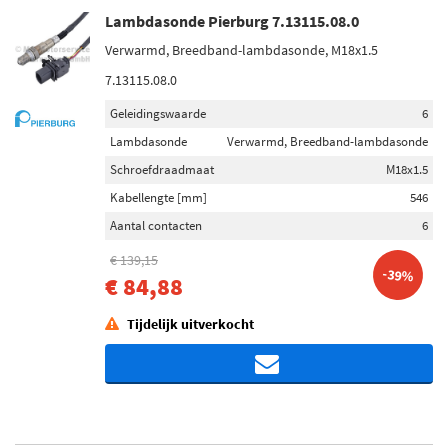
Lambdasonde Pierburg 7.13115.08.0
Verwarmd, Breedband-lambdasonde, M18x1.5
7.13115.08.0
Geleidingswaarde
6
Lambdasonde
Verwarmd, Breedband-lambdasonde
Schroefdraadmaat
M18x1.5
Kabellengte [mm]
546
Aantal contacten
6
€ 139,15
-39%
€ 84,88
Tijdelijk uitverkocht