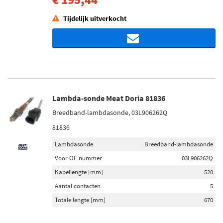
Tijdelijk uitverkocht
Lambda-sonde Meat Doria 81836
Breedband-lambdasonde, 03L906262Q
81836
Lambdasonde
Breedband-lambdasonde
Voor OE nummer
03L906262Q
Kabellengte [mm]
520
Aantal contacten
5
Totale lengte [mm]
670