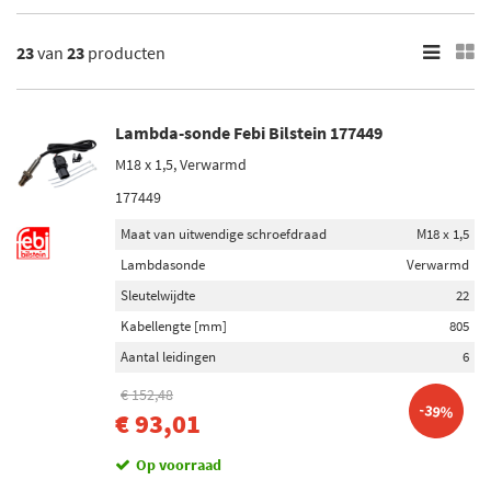
×
Merk
23
van
23
producten
Bosch (2)
Febi Bilstein (1)
Lambda-sonde Febi Bilstein 177449
Delphi Diesel (2)
M18 x 1,5, Verwarmd
Engitech (1)
177449
FAE (2)
Maat van uitwendige schroefdraad
M18 x 1,5
Toon meer
Lambdasonde
Verwarmd
Sleutelwijdte
22
Voorraad
Kabellengte [mm]
805
Niet op voorraad (16)
Aantal leidingen
6
Op voorraad (7)
€ 152,48
-39%
€ 93,01
Op voorraad