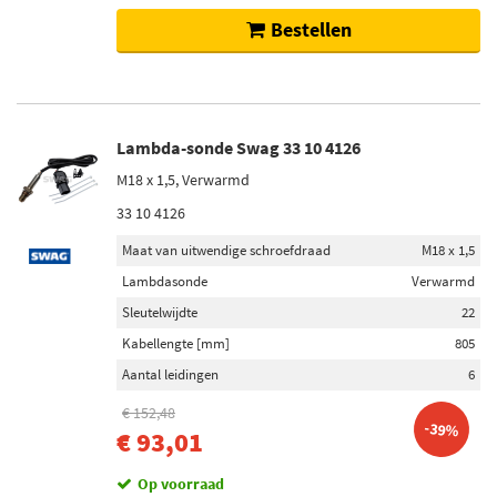
Bestellen
Lambda-sonde Swag 33 10 4126
M18 x 1,5, Verwarmd
33 10 4126
Maat van uitwendige schroefdraad
M18 x 1,5
Lambdasonde
Verwarmd
Sleutelwijdte
22
Kabellengte [mm]
805
Aantal leidingen
6
€ 152,48
-39%
€ 93,01
Op voorraad