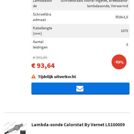
Lambdason
Schroefdraad vooraf ingevet, Breedband-
de
lambdasonde, Verwarmd
Schroefdra
M18x1,5
admaat
Kabellengte
1075
[mm]
Aantal
5
leidingen
€ 302,06
-69%
€ 93,64
Tijdelijk uitverkocht
Lambda-sonde Calorstat By Vernet LS150059