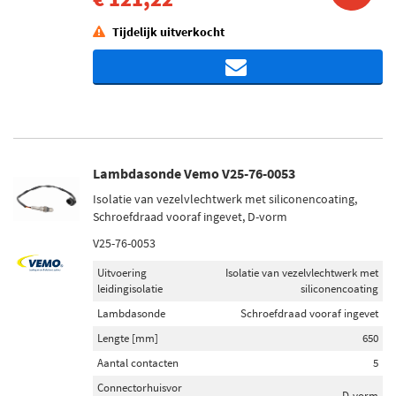
Tijdelijk uitverkocht
Lambdasonde Vemo V25-76-0053
Isolatie van vezelvlechtwerk met siliconencoating,
Schroefdraad vooraf ingevet, D-vorm
V25-76-0053
Uitvoering
Isolatie van vezelvlechtwerk met
leidingisolatie
siliconencoating
Lambdasonde
Schroefdraad vooraf ingevet
Lengte [mm]
650
Aantal contacten
5
Connectorhuisvor
D-vorm