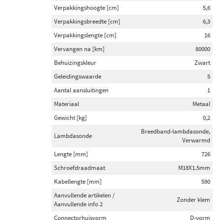
Verpakkingshoogte [cm]
5,6
Verpakkingsbreedte [cm]
6,3
Verpakkingslengte [cm]
16
Vervangen na [km]
80000
Behuizingskleur
Zwart
Geleidingswaarde
5
Aantal aansluitingen
1
Materiaal
Metaal
Gewicht [kg]
0,2
Breedband-lambdasonde,
Lambdasonde
Verwarmd
Lengte [mm]
726
Schroefdraadmaat
M18X1.5mm
Kabellengte [mm]
590
Aanvullende artikelen /
Zonder klem
Aanvullende info 2
Connectorhuisvorm
D-vorm