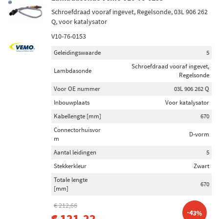
Schroefdraad vooraf ingevet, Regelsonde, 03L 906 262
Q, voor katalysator
V10-76-0153
Geleidingswaarde
5
Schroefdraad vooraf ingevet,
Lambdasonde
Regelsonde
Voor OE nummer
03L 906 262 Q
Inbouwplaats
Voor katalysator
Kabellengte [mm]
670
Connectorhuisvor
D-vorm
m
Aantal leidingen
5
Stekkerkleur
Zwart
Totale lengte
670
[mm]
€ 212,66
-43%
€ 121,22