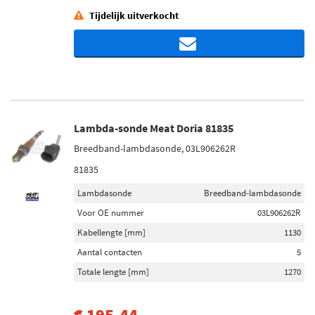
Tijdelijk uitverkocht
Lambda-sonde Meat Doria 81835
Breedband-lambdasonde, 03L906262R
81835
Lambdasonde
Breedband-lambdasonde
Voor OE nummer
03L906262R
Kabellengte [mm]
1130
Aantal contacten
5
Totale lengte [mm]
1270
€ 195,44