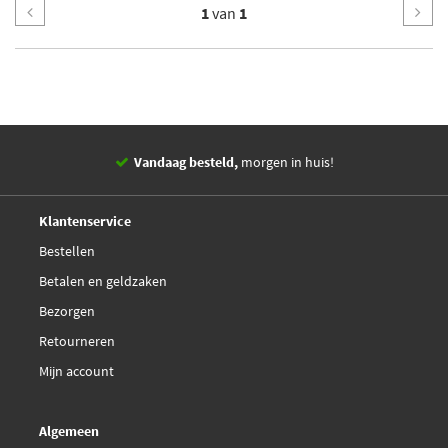
1
van
1
Vandaag besteld,
morgen in huis!
14 dagen,
retourgarantie
Deskundig,
advies
Klantenservice
Bestellen
Betalen en geldzaken
Bezorgen
Retourneren
Mijn account
Algemeen