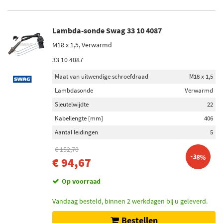
Lambda-sonde Swag 33 10 4087
M18 x 1,5, Verwarmd
33 10 4087
Maat van uitwendige schroefdraad
M18 x 1,5
Lambdasonde
Verwarmd
Sleutelwijdte
22
Kabellengte [mm]
406
Aantal leidingen
5
€ 152,70
-38%
€ 94,67
Op voorraad
Vandaag besteld, binnen 2 werkdagen bij u geleverd.
Bestellen