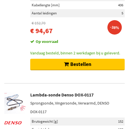
Kabellengte [mm]
406
Aantal leidingen
5
€ 152,70
-38%
€ 94,67
Op voorraad
Vandaag besteld, binnen 2 werkdagen bij u geleverd.
Bestellen
Lambda-sonde Denso DOX-0117
Sprongsonde, Vingersonde, Verwarmd, DENSO
DOX-0117
Brutogewicht [g]
152