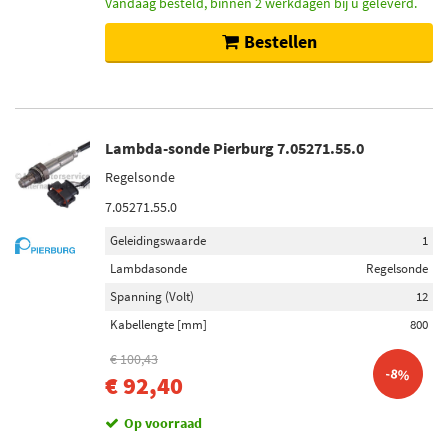
Vandaag besteld, binnen 2 werkdagen bij u geleverd.
Bestellen
Lambda-sonde Pierburg 7.05271.55.0
Regelsonde
7.05271.55.0
Geleidingswaarde
1
Lambdasonde
Regelsonde
Spanning (Volt)
12
Kabellengte [mm]
800
€ 100,43
-8%
€ 92,40
Op voorraad