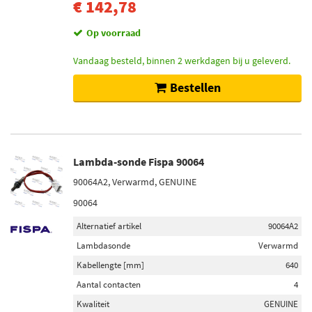
€ 142,78
Op voorraad
Vandaag besteld, binnen 2 werkdagen bij u geleverd.
Bestellen
Lambda-sonde Fispa 90064
90064A2, Verwarmd, GENUINE
90064
Alternatief artikel
90064A2
Lambdasonde
Verwarmd
Kabellengte [mm]
640
Aantal contacten
4
Kwaliteit
GENUINE