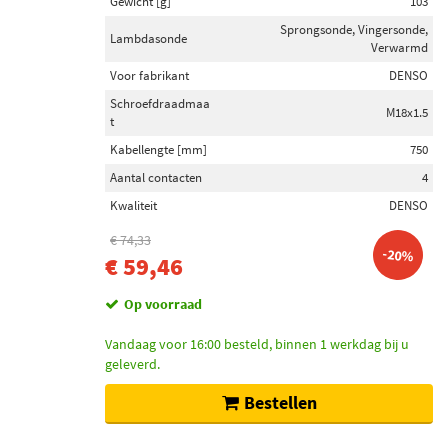
Gewicht [g]
103
Sprongsonde, Vingersonde,
Lambdasonde
Verwarmd
Voor fabrikant
DENSO
Schroefdraadmaa
M18x1.5
t
Kabellengte [mm]
750
Aantal contacten
4
Kwaliteit
DENSO
€ 74,33
-20%
€ 59,46
Op voorraad
Vandaag voor 16:00 besteld, binnen 1 werkdag bij u
geleverd.
Bestellen