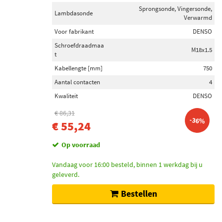
Sprongsonde, Vingersonde,
Lambdasonde
Verwarmd
Voor fabrikant
DENSO
Schroefdraadmaa
M18x1.5
t
Kabellengte [mm]
750
Aantal contacten
4
Kwaliteit
DENSO
€ 86,31
-36%
€ 55,24
Op voorraad
Vandaag voor 16:00 besteld, binnen 1 werkdag bij u
geleverd.
Bestellen