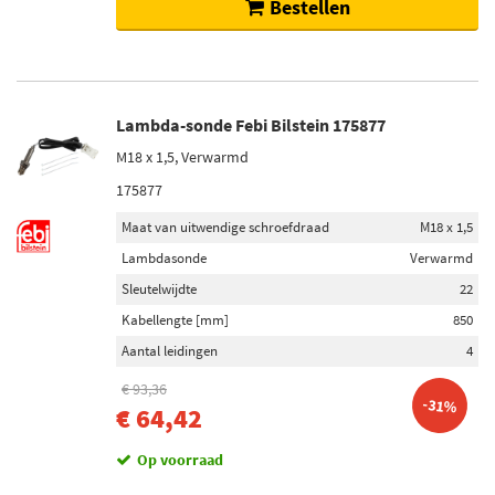
Bestellen
Lambda-sonde Febi Bilstein 175877
M18 x 1,5, Verwarmd
175877
Maat van uitwendige schroefdraad
M18 x 1,5
Lambdasonde
Verwarmd
Sleutelwijdte
22
Kabellengte [mm]
850
Aantal leidingen
4
€ 93,36
-31%
€ 64,42
Op voorraad