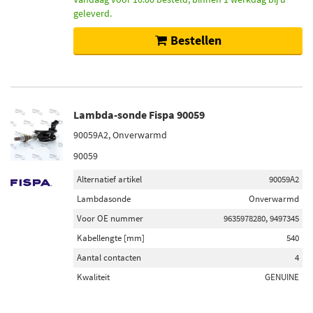
geleverd.
Bestellen
Lambda-sonde Fispa 90059
90059A2, Onverwarmd
90059
Alternatief artikel
90059A2
Lambdasonde
Onverwarmd
Voor OE nummer
9635978280, 9497345
Kabellengte [mm]
540
Aantal contacten
4
Kwaliteit
GENUINE