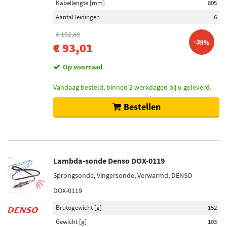
Kabellengte [mm]
805
Aantal leidingen
6
€ 152,48
-39%
€ 93,01
Op voorraad
Vandaag besteld, binnen 2 werkdagen bij u geleverd.
Bestellen
Lambda-sonde Denso DOX-0119
Sprongsonde, Vingersonde, Verwarmd, DENSO
DOX-0119
Brutogewicht [g]
152
Gewicht [g]
103