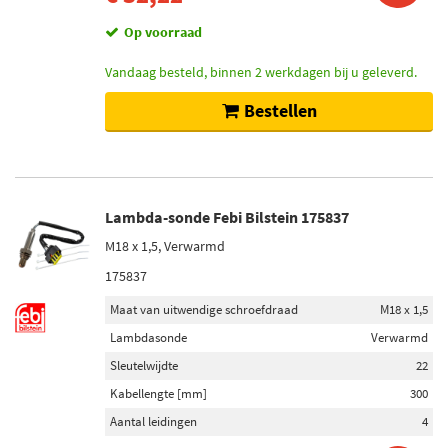
Op voorraad
Vandaag besteld, binnen 2 werkdagen bij u geleverd.
Bestellen
Lambda-sonde Febi Bilstein 175837
M18 x 1,5, Verwarmd
175837
Maat van uitwendige schroefdraad
M18 x 1,5
Lambdasonde
Verwarmd
Sleutelwijdte
22
Kabellengte [mm]
300
Aantal leidingen
4