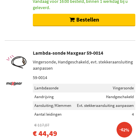
Vandaag voor 16:00 besteld, binnen 1 werkdag bij u
Categorieën
geleverd.
Lambda-sonde (357)
Adapter, lambdasonde (4)
Bestellen
Roetsensor (1)
Voorraad
Lambda-sonde Maxgear 59-0014
Niet op voorraad (237)
Op voorraad (124)
Vingersonde, Handgeschakeld, evt. stekkeraansluiting
aanpassen
59-0014
Lambdasonde
Vingersonde
Aandrijving
Handgeschakeld
Aansluiting/Klemmen
Evt. stekkeraansluiting aanpassen
Aantal leidingen
4
€ 117,07
-62%
€ 44,49