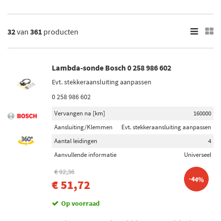
900
9000
Toon meer
32
van
361
producten
×
361
Resultaten
Lambda-sonde Bosch 0 258 986 602
Evt. stekkeraansluiting aanpassen
×
Merk
0 258 986 602
Bosch (39)
Vervangen na [km]
160000
Maxgear (8)
Aansluiting/Klemmen
Evt. stekkeraansluiting aanpassen
Aantal leidingen
4
Denso (11)
Aanvullende informatie
Universeel
Febi Bilstein (20)
€ 92,36
-44%
Delphi Diesel (24)
€ 51,72
Toon meer
Op voorraad