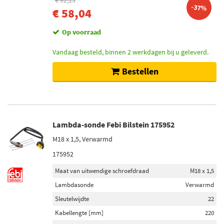
€ 92,13
-37%
€ 58,04
Op voorraad
Vandaag besteld, binnen 2 werkdagen bij u geleverd.
Bestellen
Lambda-sonde Febi Bilstein 175952
M18 x 1,5, Verwarmd
175952
Maat van uitwendige schroefdraad
M18 x 1,5
Lambdasonde
Verwarmd
Sleutelwijdte
22
Kabellengte [mm]
220