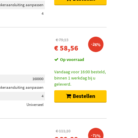
ekkeraansluiting aanpassen
4
€ 79,13
-26%
€ 58,56
Op voorraad
Vandaag voor 16:00 besteld,
binnen 1 werkdag bij u
160000
geleverd.
ekkeraansluiting aanpassen
Bestellen
4
Universeel
€ 111,10
-71%