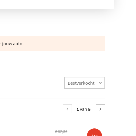
r jouw auto.
1
van
5
€ 92,36