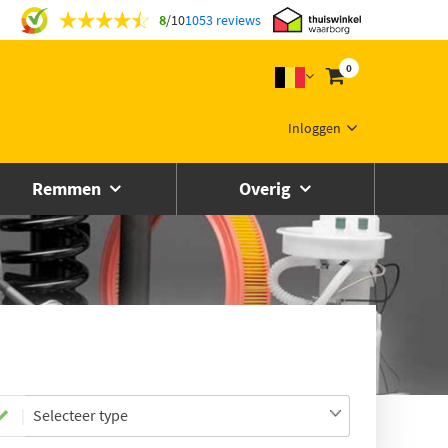
8
/
10
1053 reviews
0
Inloggen
Remmen
Overig
Selecteer type