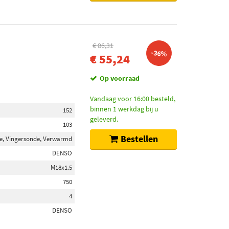
€ 86,31
-36%
€ 55,24
Op voorraad
Vandaag voor 16:00 besteld,
binnen 1 werkdag bij u
152
geleverd.
103
Bestellen
e, Vingersonde, Verwarmd
DENSO
M18x1.5
750
4
DENSO