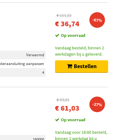
€ 111,32
-67%
€ 36,74
Op voorraad
Vandaag besteld, binnen 2
werkdagen bij u geleverd.
Verwarmd
ekkeraansluiting aanpassen
Bestellen
4
€ 83,61
-27%
€ 61,03
Op voorraad
Vandaag voor 16:00 besteld,
binnen 1 werkdag bij u
160000