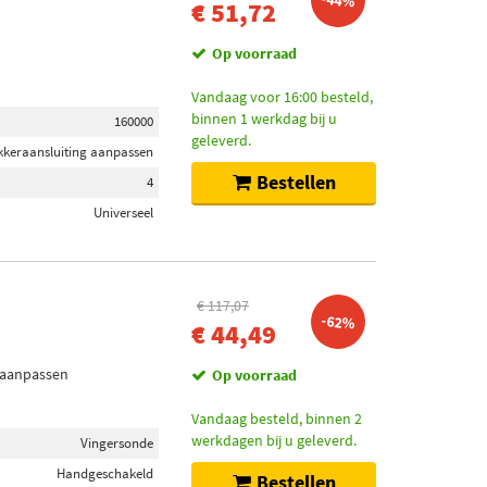
-44%
€ 51,72
Op voorraad
Vandaag voor 16:00 besteld,
binnen 1 werkdag bij u
160000
geleverd.
ekkeraansluiting aanpassen
Bestellen
4
Universeel
€ 117,07
-62%
€ 44,49
g aanpassen
Op voorraad
Vandaag besteld, binnen 2
werkdagen bij u geleverd.
Vingersonde
Handgeschakeld
Bestellen