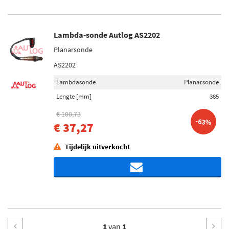
Lambda-sonde Autlog AS2202
Planarsonde
AS2202
Lambdasonde
Planarsonde
Lengte [mm]
385
€ 100,73
-63%
€ 37,27
Tijdelijk uitverkocht
1
van
1