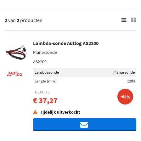
2
van
2
producten
Lambda-sonde Autlog AS2200
Planarsonde
AS2200
Lambdasonde
Planarsonde
Lengte [mm]
1200
€ 100,73
-63%
€ 37,27
Tijdelijk uitverkocht