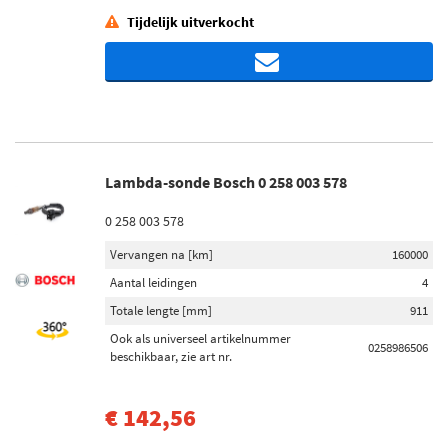
Tijdelijk uitverkocht
Lambda-sonde Bosch 0 258 003 578
0 258 003 578
Vervangen na [km]
160000
Aantal leidingen
4
Totale lengte [mm]
911
Ook als universeel artikelnummer
0258986506
beschikbaar, zie art nr.
€ 142,56