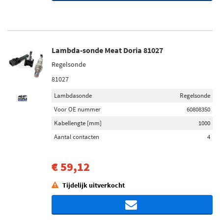
Lambda-sonde Meat Doria 81027
Regelsonde
81027
Lambdasonde
Regelsonde
Voor OE nummer
60808350
Kabellengte [mm]
1000
Aantal contacten
4
€ 59,12
Tijdelijk uitverkocht