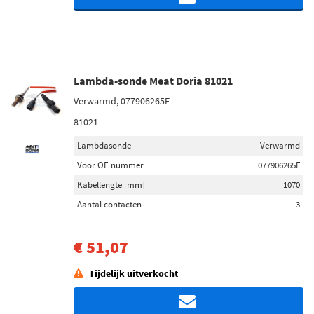
Lambda-sonde Meat Doria 81021
Verwarmd, 077906265F
81021
Lambdasonde
Verwarmd
Voor OE nummer
077906265F
Kabellengte [mm]
1070
Aantal contacten
3
€ 51,07
Tijdelijk uitverkocht