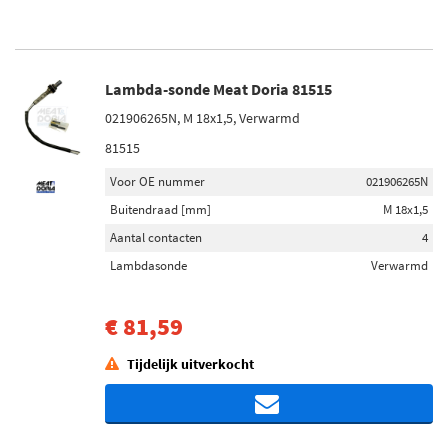
Lambda-sonde Meat Doria 81515
021906265N, M 18x1,5, Verwarmd
81515
Voor OE nummer
021906265N
Buitendraad [mm]
M 18x1,5
Aantal contacten
4
Lambdasonde
Verwarmd
€ 81,59
Tijdelijk uitverkocht