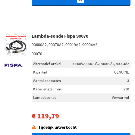
Lambda-sonde Fispa 90070
90600A2, 90070A2, 90019A2, 90004A2
90070
Alternatief artikel
90600A2, 90070A2, 90019A2, 90004A2
Kwaliteit
GENUINE
Aantal contacten
3
Kabellengte [mm]
230
Lambdasonde
Verwarmd
€ 119,79
Tijdelijk uitverkocht