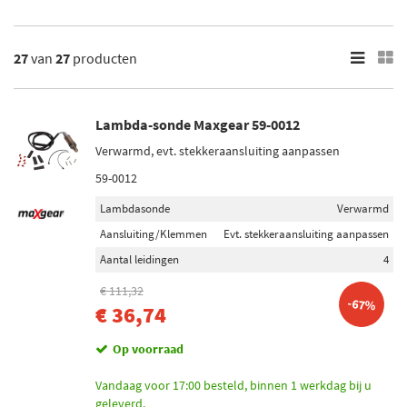
27
Resultaten
×
27
van
27
producten
Merk
Bosch (5)
Lambda-sonde Maxgear 59-0012
Maxgear (2)
Verwarmd, evt. stekkeraansluiting aanpassen
Febi Bilstein (1)
59-0012
FAE (2)
Lambdasonde
Verwarmd
Meat Doria (5)
Aansluiting/Klemmen
Evt. stekkeraansluiting aanpassen
Aantal leidingen
4
Toon meer
€ 111,32
-67%
Categorieën
€ 36,74
Lambda-sonde (24)
Op voorraad
Adapter, lambdasonde (3)
Vandaag voor 17:00 besteld, binnen 1 werkdag bij u
geleverd.