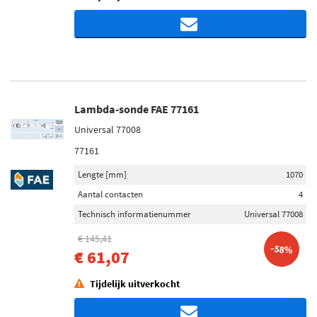
Lambda-sonde FAE 77161
Universal 77008
77161
Lengte [mm]
1070
Aantal contacten
4
Technisch informatienummer
Universal 77008
€ 145,41
-58%
€ 61,07
Tijdelijk uitverkocht