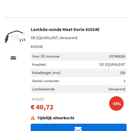
Lambda-sonde Meat Doria 81014E
OE EQUIVALENT, Verwarmd
81014E
Voor OE nummer
037906265
Kwaliteit
OE EQUIVALENT
Kabellengte [mm]
230
Aantal contacten
3
Lambdasonde
Verwarmd
€ 53,57
-24%
€ 40,72
Tijdelijk uitverkocht