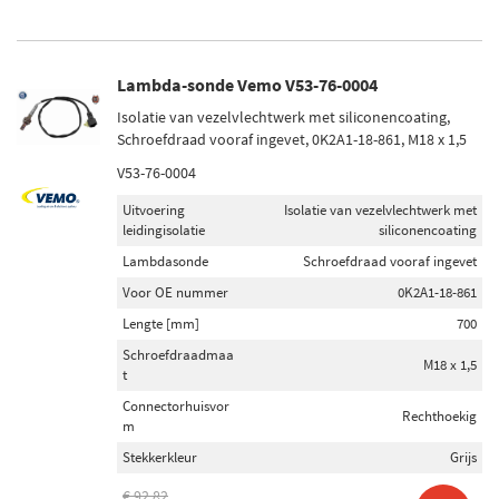
Lambda-sonde Vemo V53-76-0004
Isolatie van vezelvlechtwerk met siliconencoating,
Schroefdraad vooraf ingevet, 0K2A1-18-861, M18 x 1,5
V53-76-0004
Uitvoering
Isolatie van vezelvlechtwerk met
leidingisolatie
siliconencoating
Lambdasonde
Schroefdraad vooraf ingevet
Voor OE nummer
0K2A1-18-861
Lengte [mm]
700
Schroefdraadmaa
M18 x 1,5
t
Connectorhuisvor
Rechthoekig
m
Stekkerkleur
Grijs
€ 92,82