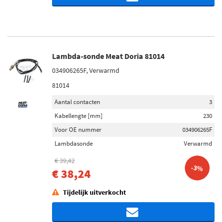
Lambda-sonde Meat Doria 81014
034906265F, Verwarmd
81014
Aantal contacten
3
Kabellengte [mm]
230
Voor OE nummer
034906265F
Lambdasonde
Verwarmd
€ 39,42
-3%
€ 38,24
Tijdelijk uitverkocht