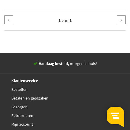
1
van
1
Vandaag besteld,
morgen in huis!
14 dagen,
retourgarantie
Deskundig,
advies
Klantenservice
Bestellen
Betalen en geldzaken
Bezorgen
Retourneren
Mijn account