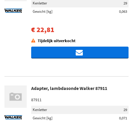
Kenletter
29
Gewicht [kg]
0,063
€ 22,81
Tijdelijk uitverkocht
Adapter, lambdasonde Walker 87911
87911
Kenletter
29
Gewicht [kg]
0,071