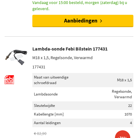
Vandaag voor 15:00 besteld, morgen (zaterdag) bij u
geleverd.
Aanbiedingen
Lambda-sonde Febi Bilstein 177431
M18 x 1,5, Regelsonde, Verwarmd
177431
Maat van uitwendige
M18 x 1,5
schroefdraad
Regelsonde,
Lambdasonde
Verwarmd
Sleutelwijdte
22
Kabellengte [mm]
1070
Aantal leidingen
4
€ 82,90