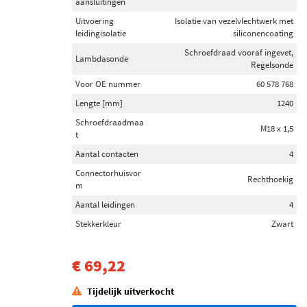
aansluitingen
Uitvoering
Isolatie van vezelvlechtwerk met
leidingisolatie
siliconencoating
Schroefdraad vooraf ingevet,
Lambdasonde
Regelsonde
Voor OE nummer
60 578 768
Lengte [mm]
1240
Schroefdraadmaa
M18 x 1,5
t
Aantal contacten
4
Connectorhuisvor
Rechthoekig
m
Aantal leidingen
4
Stekkerkleur
Zwart
€ 69,22
Tijdelijk uitverkocht