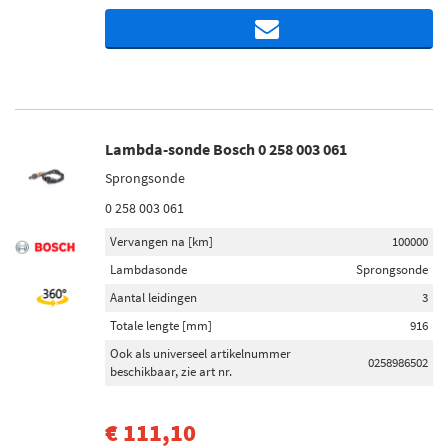
Lambda-sonde Bosch 0 258 003 061
Sprongsonde
0 258 003 061
Vervangen na [km]
100000
Lambdasonde
Sprongsonde
Aantal leidingen
3
Totale lengte [mm]
916
Ook als universeel artikelnummer
0258986502
beschikbaar, zie art nr.
€ 111,10