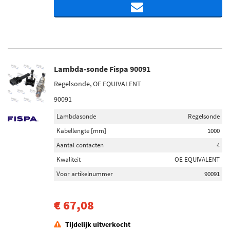
Lambda-sonde Fispa 90091
Regelsonde, OE EQUIVALENT
90091
Lambdasonde
Regelsonde
Kabellengte [mm]
1000
Aantal contacten
4
Kwaliteit
OE EQUIVALENT
Voor artikelnummer
90091
€ 67,08
Tijdelijk uitverkocht