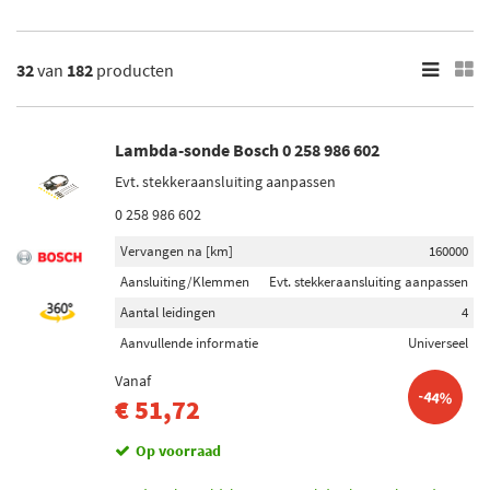
Cuore
Feroza
Toon meer
32
van
182
producten
×
182
Resultaten
Lambda-sonde Bosch 0 258 986 602
Evt. stekkeraansluiting aanpassen
×
Merk
0 258 986 602
Bosch (6)
Vervangen na [km]
160000
Maxgear (4)
Aansluiting/Klemmen
Evt. stekkeraansluiting aanpassen
Aantal leidingen
4
Denso (14)
Aanvullende informatie
Universeel
Febi Bilstein (9)
Vanaf
-44%
Kavo Parts (18)
€ 51,72
Toon meer
Op voorraad