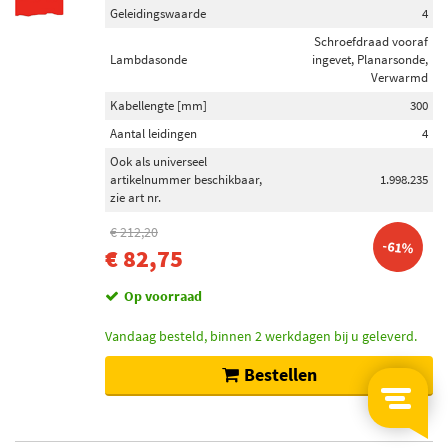
Geleidingswaarde
4
Schroefdraad vooraf
Lambdasonde
ingevet, Planarsonde,
Verwarmd
Kabellengte [mm]
300
Aantal leidingen
4
Ook als universeel
artikelnummer beschikbaar,
1.998.235
zie art nr.
€ 212,20
-61%
€ 82,75
Op voorraad
Vandaag besteld, binnen 2 werkdagen bij u geleverd.
Bestellen