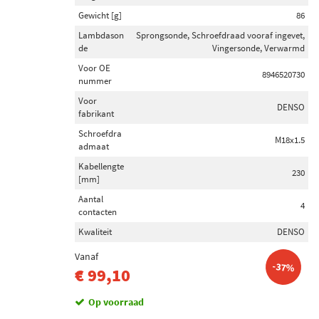
Gewicht [g]
86
Lambdason
Sprongsonde, Schroefdraad vooraf ingevet,
de
Vingersonde, Verwarmd
Voor OE
8946520730
nummer
Voor
DENSO
fabrikant
Schroefdra
M18x1.5
admaat
Kabellengte
230
[mm]
Aantal
4
contacten
Kwaliteit
DENSO
Vanaf
-37%
€ 99,10
Op voorraad