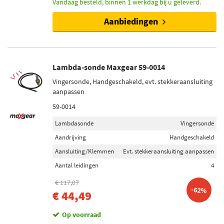
Vandaag besteld, binnen 1 werkdag bij u geleverd.
Categorieën
Lambda-sonde (181)
Aanbiedingen
Adapter, lambdasonde (1)
Voorraad
Lambda-sonde Maxgear 59-0014
Niet op voorraad (118)
Vingersonde, Handgeschakeld, evt. stekkeraansluiting
Op voorraad (64)
aanpassen
59-0014
Lambdasonde
Vingersonde
Aandrijving
Handgeschakeld
Aansluiting/Klemmen
Evt. stekkeraansluiting aanpassen
Aantal leidingen
4
€ 117,07
-62%
€ 44,49
Op voorraad