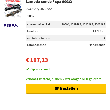
Lambda-sonde Fispa 90082
90394A2, 90202A2
90082
Alternatief artikel
90604, 90394A2, 90202A2, 90082A2
Kwaliteit
GENUINE
Aantal contacten
4
Lambdasonde
Planarsonde
€ 107,13
Op voorraad
Vandaag besteld, binnen 2 werkdagen bij u geleverd.
Bestellen