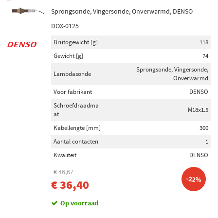
Sprongsonde, Vingersonde, Onverwarmd, DENSO
DOX-0125
Brutogewicht [g]
118
Gewicht [g]
74
Sprongsonde, Vingersonde,
Lambdasonde
Onverwarmd
Voor fabrikant
DENSO
Schroefdraadma
M18x1.5
at
Kabellengte [mm]
300
Aantal contacten
1
Kwaliteit
DENSO
€ 46,67
-22%
€ 36,40
Op voorraad