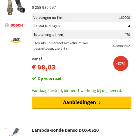
0 258 986 697
Vervangen na [km]
160000
Aantal leidingen
4
Totale lengte [mm]
470
Ook als universeel artikelnummer
0258986602
beschikbaar, zie art nr.
Vanaf
-37%
€ 98,03
Op voorraad
Vandaag besteld, binnen 1 werkdag bij u geleverd.
Aanbiedingen
Lambda-sonde Denso DOX-0510