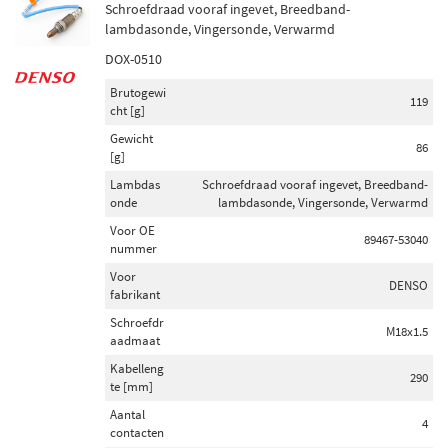
Schroefdraad vooraf ingevet, Breedband-
lambdasonde, Vingersonde, Verwarmd
DOX-0510
Brutogewi
119
cht [g]
Gewicht
86
[g]
Lambdas
Schroefdraad vooraf ingevet, Breedband-
onde
lambdasonde, Vingersonde, Verwarmd
Voor OE
89467-53040
nummer
Voor
DENSO
fabrikant
Schroefdr
M18x1.5
aadmaat
Kabelleng
290
te [mm]
Aantal
4
contacten