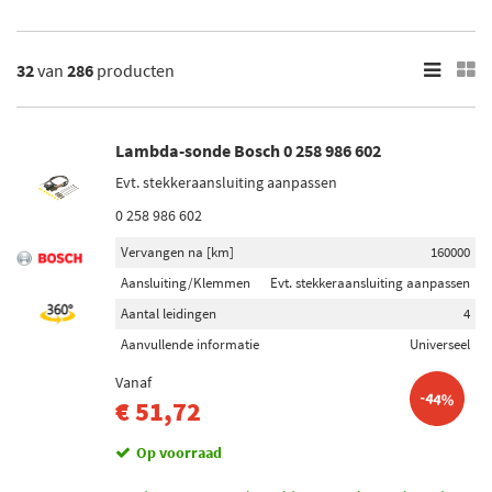
300C
Aspen
Toon meer
32
van
286
producten
×
286
Resultaten
Lambda-sonde Bosch 0 258 986 602
Evt. stekkeraansluiting aanpassen
×
Merk
0 258 986 602
Bosch (36)
Vervangen na [km]
160000
Maxgear (6)
Aansluiting/Klemmen
Evt. stekkeraansluiting aanpassen
Aantal leidingen
4
Denso (13)
Aanvullende informatie
Universeel
Febi Bilstein (11)
Vanaf
-44%
Delphi Diesel (42)
€ 51,72
Toon meer
Op voorraad