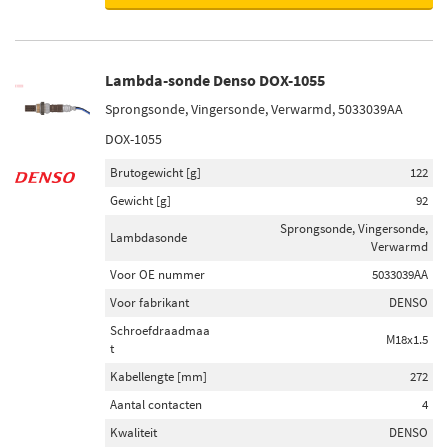
Lambda-sonde Denso DOX-1055
Sprongsonde, Vingersonde, Verwarmd, 5033039AA
DOX-1055
Brutogewicht [g]
122
Gewicht [g]
92
Sprongsonde, Vingersonde,
Lambdasonde
Verwarmd
Voor OE nummer
5033039AA
Voor fabrikant
DENSO
Schroefdraadmaa
M18x1.5
t
Kabellengte [mm]
272
Aantal contacten
4
Kwaliteit
DENSO