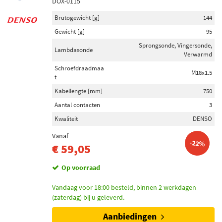
DOX-0115
Brutogewicht [g]
144
Gewicht [g]
95
Sprongsonde, Vingersonde,
Lambdasonde
Verwarmd
Schroefdraadmaa
M18x1.5
t
Kabellengte [mm]
750
Aantal contacten
3
Kwaliteit
DENSO
Vanaf
-22%
€ 59,05
Op voorraad
Vandaag voor 18:00 besteld, binnen 2 werkdagen
(zaterdag) bij u geleverd.
Aanbiedingen