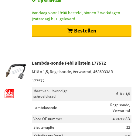
Op voorraad
Vandaag voor 18:00 besteld, binnen 2 werkdagen
(zaterdag) bij u geleverd.
Bestellen
Lambda-sonde Febi Bilstein 177572
M18 x 1,5, Regelsonde, Verwarmd, 4686933AB
177572
Maat van uitwendige
M18 x 1,5
schroefdraad
Regelsonde,
Lambdasonde
Verwarmd
Voor OE nummer
4686933AB
Sleutelwijdte
22
Kabellengte [mm]
460