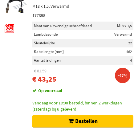
M18 x 1,5, Verwarmd
177398
Maat van uitwendige schroefdraad
M18 x 1,5
Lambdasonde
Verwarmd
Sleutelwijdte
22
Kabellengte [mm]
462
Aantal leidingen
4
€ 81,59
-47%
€ 43,25
Op voorraad
Vandaag voor 18:00 besteld, binnen 2 werkdagen
(zaterdag) bij u geleverd.
Bestellen