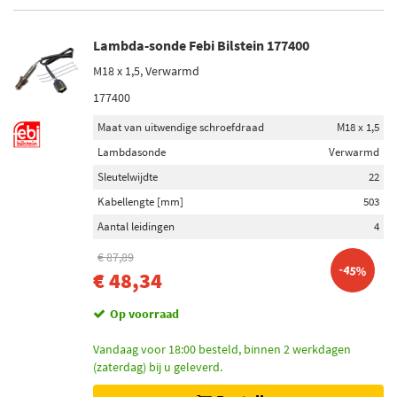
Lambda-sonde Febi Bilstein 177400
M18 x 1,5, Verwarmd
177400
Maat van uitwendige schroefdraad
M18 x 1,5
Lambdasonde
Verwarmd
Sleutelwijdte
22
Kabellengte [mm]
503
Aantal leidingen
4
€ 87,89
-45%
€ 48,34
Op voorraad
Vandaag voor 18:00 besteld, binnen 2 werkdagen
(zaterdag) bij u geleverd.