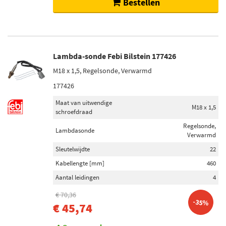
Bestellen
Lambda-sonde Febi Bilstein 177426
M18 x 1,5, Regelsonde, Verwarmd
177426
Maat van uitwendige
M18 x 1,5
schroefdraad
Regelsonde,
Lambdasonde
Verwarmd
Sleutelwijdte
22
Kabellengte [mm]
460
Aantal leidingen
4
€ 70,36
-35%
€ 45,74