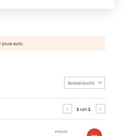
r jouw auto.
1
van
1
€ 84,24