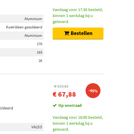
Vandaag voor 17:30 besteld,
binnen 1 werkdag bij u
Aluminium
geleverd.
Koelribben gesoldeerd
Bestellen
Aluminium
170
163
26
€ 123,42
-45%
€ 67,88
Op voorraad
soldeerd
Vandaag voor 16:00 besteld,
binnen 1 werkdag bij u
VALEO
geleverd.