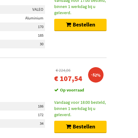
Vandaag voor 17:00 besteld,
binnen 1 werkdag bij u
VALEO
geleverd.
Aluminium
Bestellen
170
185
30
€ 224,06
-52%
€ 107,54
Op voorraad
Vandaag voor 18:00 besteld,
186
binnen 1 werkdag bij u
geleverd.
172
34
Bestellen