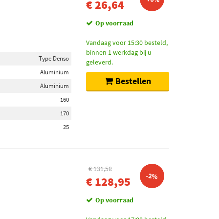
€ 26,64
Op voorraad
Vandaag voor 15:30 besteld,
binnen 1 werkdag bij u
Type Denso
geleverd.
Aluminium
Bestellen
Aluminium
160
170
25
€ 131,58
-2%
€ 128,95
Op voorraad