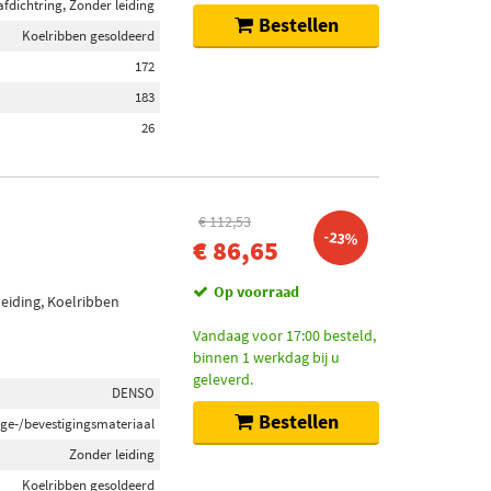
afdichtring, Zonder leiding
Bestellen
Koelribben gesoldeerd
172
183
26
€ 112,53
-23%
€ 86,65
Op voorraad
eiding, Koelribben
Vandaag voor 17:00 besteld,
binnen 1 werkdag bij u
geleverd.
DENSO
Bestellen
ge-/bevestigingsmateriaal
Zonder leiding
Koelribben gesoldeerd