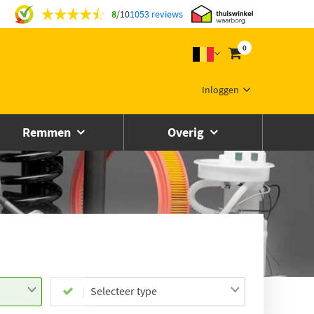
8
/
10
1053 reviews
0
Inloggen
Remmen
Overig
Selecteer type