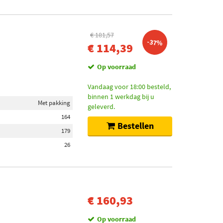
€ 181,57
-37%
€ 114,39
Op voorraad
Vandaag voor 18:00 besteld,
binnen 1 werkdag bij u
Met pakking
geleverd.
164
Bestellen
179
26
€ 160,93
Op voorraad