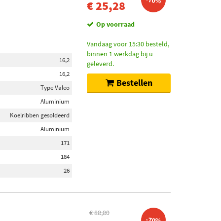
-70%
€ 25,28
Op voorraad
Vandaag voor 15:30 besteld,
binnen 1 werkdag bij u
16,2
geleverd.
16,2
Bestellen
Type Valeo
Aluminium
Koelribben gesoldeerd
Aluminium
171
184
26
€ 88,80
-70%