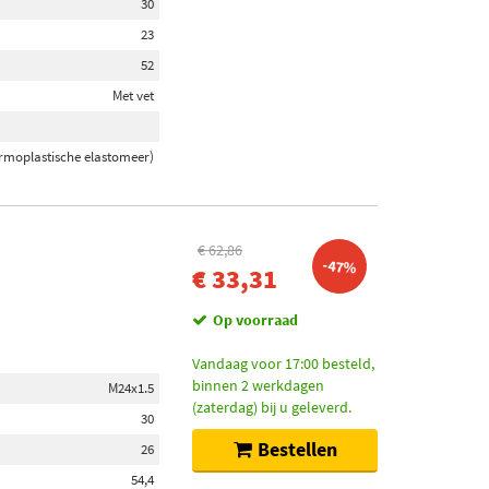
30
23
52
Met vet
rmoplastische elastomeer)
€ 62,86
-47%
€ 33,31
Op voorraad
Vandaag voor 17:00 besteld,
binnen 2 werkdagen
M24x1.5
(zaterdag) bij u geleverd.
30
Bestellen
26
54,4