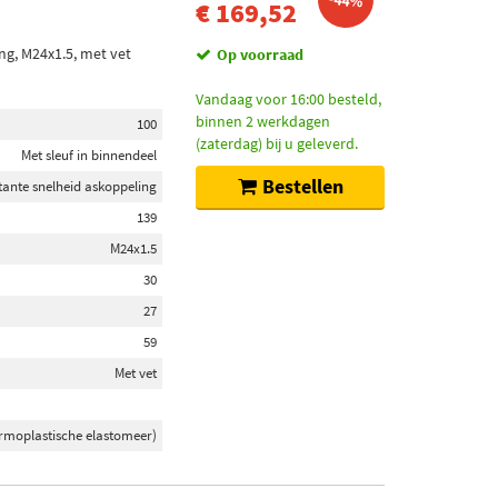
-44%
€ 169,52
ng, M24x1.5, met vet
Op voorraad
Vandaag voor 16:00 besteld,
binnen 2 werkdagen
100
(zaterdag) bij u geleverd.
Met sleuf in binnendeel
Bestellen
tante snelheid askoppeling
139
M24x1.5
30
27
59
Met vet
rmoplastische elastomeer)