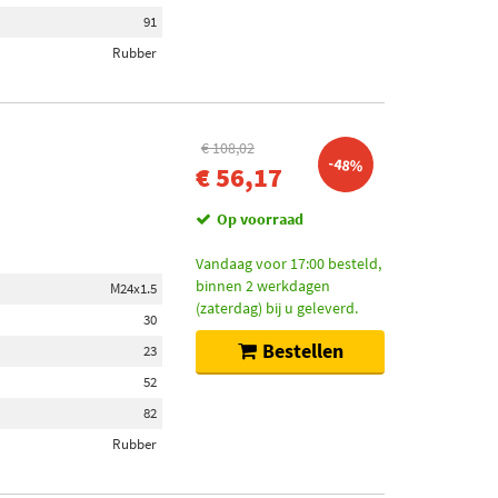
91
Rubber
€ 108,02
-48%
€ 56,17
Op voorraad
Vandaag voor 17:00 besteld,
binnen 2 werkdagen
M24x1.5
(zaterdag) bij u geleverd.
30
Bestellen
23
52
82
Rubber