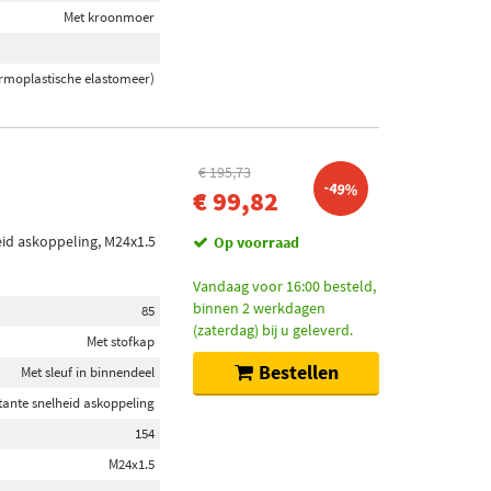
Met kroonmoer
rmoplastische elastomeer)
€ 195,73
-49%
€ 99,82
eid askoppeling, M24x1.5
Op voorraad
Vandaag voor 16:00 besteld,
binnen 2 werkdagen
85
(zaterdag) bij u geleverd.
Met stofkap
Bestellen
Met sleuf in binnendeel
tante snelheid askoppeling
154
M24x1.5