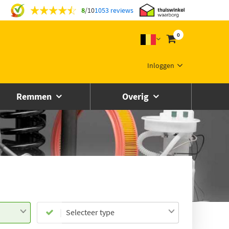
8
/
10
1053 reviews
0
Inloggen
Remmen
Overig
Selecteer type