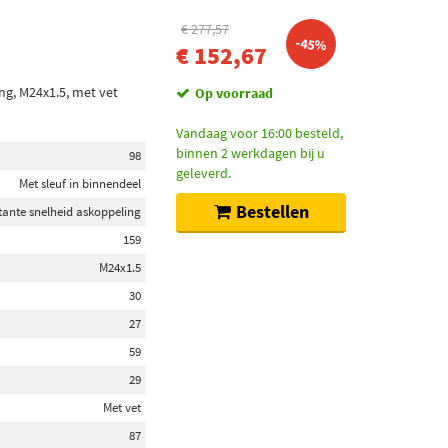
€ 277,57
-45%
€ 152,67
ng, M24x1.5, met vet
Op voorraad
Vandaag voor 16:00 besteld,
binnen 2 werkdagen bij u
98
geleverd.
Met sleuf in binnendeel
Bestellen
tante snelheid askoppeling
159
M24x1.5
30
27
59
29
Met vet
87