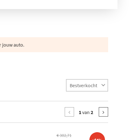
r jouw auto.
1
van
2
€ 302,71