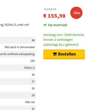
€ 210,78
-26%
€ 155,98
ng, M24x1.5, met vet
Op voorraad
Vandaag voor 18:00 besteld,
binnen 2 werkdagen
98
(zaterdag) bij u geleverd.
Met sleuf in binnendeel
Bestellen
tante snelheid askoppeling
159
M24x1.5
30
27
59
29
Met vet
87