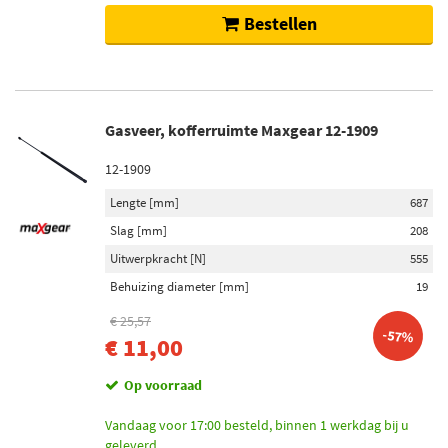
Bestellen
Gasveer, kofferruimte Maxgear 12-1909
12-1909
Lengte [mm]
687
Slag [mm]
208
Uitwerpkracht [N]
555
Behuizing diameter [mm]
19
€ 25,57
-57%
€ 11,00
Op voorraad
Vandaag voor 17:00 besteld, binnen 1 werkdag bij u
geleverd.