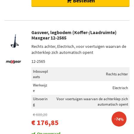
Bestellen
Gasveer, legbodem (Koffer-/Laadruimte)
Maxgear 12-2565
Rechts achter, Electrisch, voor voertuigen waarvan de
achterklep zich automatisch opent
12-2565
Inbouwpl
Rechts achter
aats
Werkwijz
Electrisch
e
Uitvoerin
Voor voertuigen waarvan de achterklep zich
g
automatisch opent
€ 680,20
-74%
€ 176,85
Op voorraad