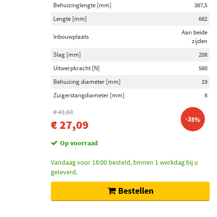
Behuizinglengte [mm]
387,5
Lengte [mm]
682
Aan beide
Inbouwplaats
zijden
Slag [mm]
208
Uitwerpkracht [N]
580
Behuizing diameter [mm]
19
Zuigerstangdiameter [mm]
8
€ 41,68
-35%
€ 27,09
Op voorraad
Vandaag voor 18:00 besteld, binnen 1 werkdag bij u
geleverd.
Bestellen