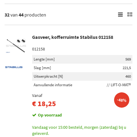
×
Merk
32
van
44
producten
Magnum Technology (1)
BSG (3)
Gasveer, kofferruimte Stabilus 012158
Magneti Marelli (4)
012158
Monroe (3)
Lengte [mm]
569
Lesjöfors (3)
Slag [mm]
221,5
Toon meer
Uitwerpkracht [N]
460
Aanvullende informatie
// LIFT-O-MAT®
Categorieën
Vanaf
Gasveer, kofferruimte (40)
-48%
€ 18,25
Gasveer, legbodem (Koffer-/Laadruimte) (4)
Op voorraad
Voorraad
Vandaag voor 15:00 besteld, morgen (zaterdag) bij u
Op voorraad (24)
geleverd.