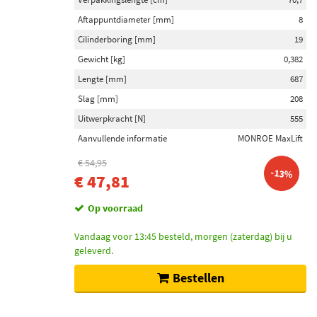
Aftappuntdiameter [mm]
8
Cilinderboring [mm]
19
Gewicht [kg]
0,382
Lengte [mm]
687
Slag [mm]
208
Uitwerpkracht [N]
555
Aanvullende informatie
MONROE MaxLift
€ 54,95
-13%
€ 47,81
Op voorraad
Vandaag voor 13:45 besteld, morgen (zaterdag) bij u
geleverd.
Bestellen