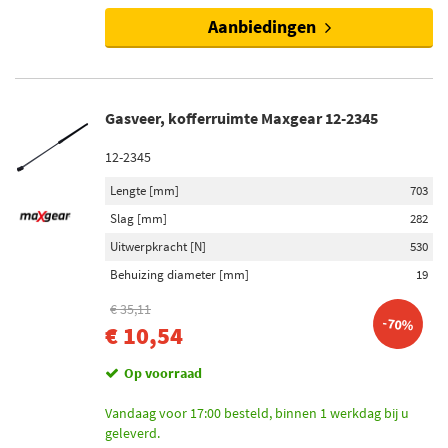
Niet op voorraad (20)
Aanbiedingen
Gasveer, kofferruimte Maxgear 12-2345
12-2345
Lengte [mm]
703
Slag [mm]
282
Uitwerpkracht [N]
530
Behuizing diameter [mm]
19
€ 35,11
-70%
€ 10,54
Op voorraad
Vandaag voor 17:00 besteld, binnen 1 werkdag bij u
geleverd.