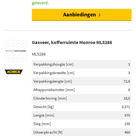
geleverd.
Aanbiedingen
Gasveer, kofferruimte Monroe ML5288
ML5288
Verpakkingshoogte [cm]
3
Verpakkingsbreedte [cm]
3
Verpakkingslengte [cm]
72,5
Aftappuntdiameter [mm]
8
Cilinderboring [mm]
18,5
Gewicht [kg]
0,371
Lengte [mm]
570
Slag [mm]
230
Uitwerpkracht [N]
460