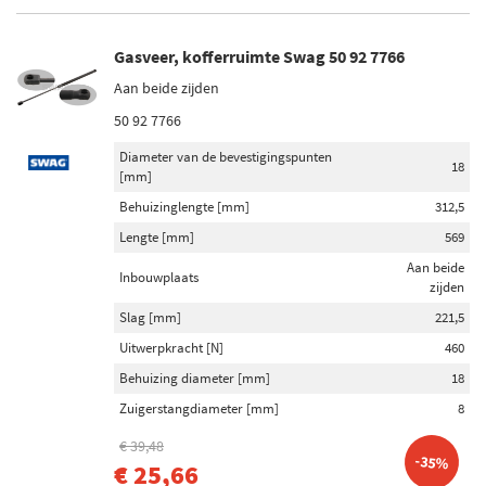
Gasveer, kofferruimte Swag 50 92 7766
Aan beide zijden
50 92 7766
Diameter van de bevestigingspunten
18
[mm]
Behuizinglengte [mm]
312,5
Lengte [mm]
569
Aan beide
Inbouwplaats
zijden
Slag [mm]
221,5
Uitwerpkracht [N]
460
Behuizing diameter [mm]
18
Zuigerstangdiameter [mm]
8
€ 39,48
-35%
€ 25,66