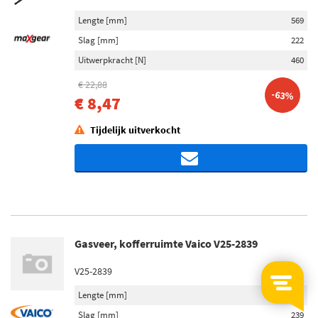
Lengte [mm]
569
Slag [mm]
222
Uitwerpkracht [N]
460
€ 22,88
-63%
€ 8,47
Tijdelijk uitverkocht
Gasveer, kofferruimte Vaico V25-2839
V25-2839
Lengte [mm]
705
Slag [mm]
239