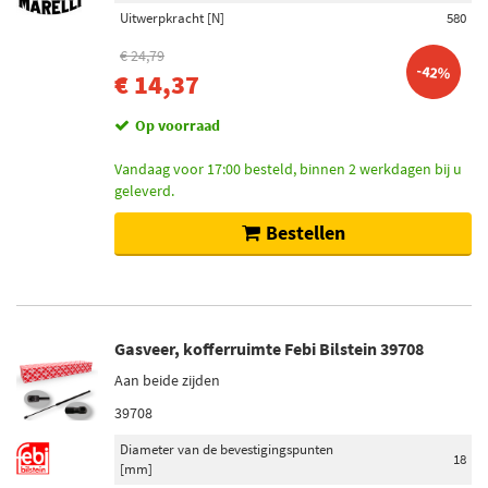
Uitwerpkracht [N]
580
€ 24,79
-42%
€ 14,37
Op voorraad
Vandaag voor 17:00 besteld, binnen 2 werkdagen bij u
geleverd.
Bestellen
Gasveer, kofferruimte Febi Bilstein 39708
Aan beide zijden
39708
Diameter van de bevestigingspunten
18
[mm]