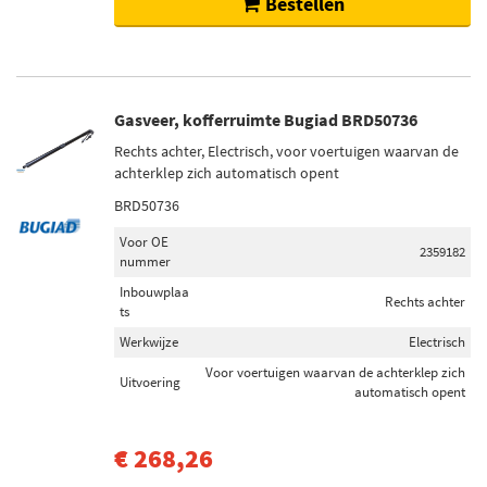
Bestellen
Gasveer, kofferruimte Bugiad BRD50736
Rechts achter, Electrisch, voor voertuigen waarvan de
achterklep zich automatisch opent
BRD50736
Voor OE
2359182
nummer
Inbouwplaa
Rechts achter
ts
Werkwijze
Electrisch
Voor voertuigen waarvan de achterklep zich
Uitvoering
automatisch opent
€ 268,26