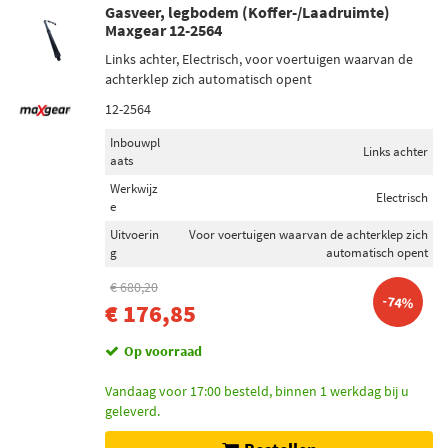
Gasveer, legbodem (Koffer-/Laadruimte)
Maxgear 12-2564
Links achter, Electrisch, voor voertuigen waarvan de
achterklep zich automatisch opent
12-2564
Inbouwpl
Links achter
aats
Werkwijz
Electrisch
e
Uitvoerin
Voor voertuigen waarvan de achterklep zich
g
automatisch opent
€ 680,20
-74%
€ 176,85
Op voorraad
Vandaag voor 17:00 besteld, binnen 1 werkdag bij u
geleverd.