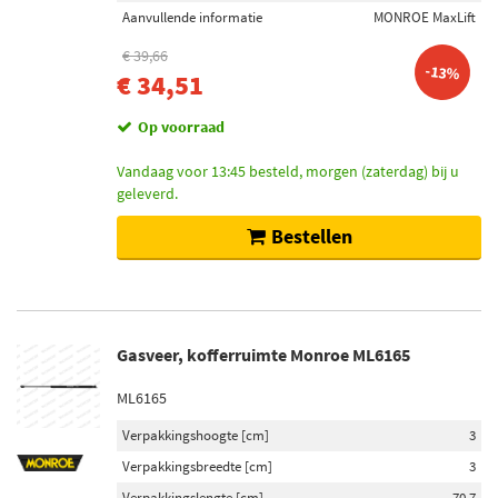
Aanvullende informatie
MONROE MaxLift
€ 39,66
-13%
€ 34,51
Op voorraad
Vandaag voor 13:45 besteld, morgen (zaterdag) bij u
geleverd.
Bestellen
Gasveer, kofferruimte Monroe ML6165
ML6165
Verpakkingshoogte [cm]
3
Verpakkingsbreedte [cm]
3
Verpakkingslengte [cm]
70,7