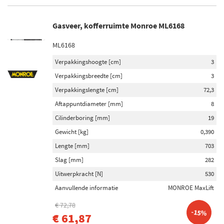
Gasveer, kofferruimte Monroe ML6168
ML6168
Verpakkingshoogte [cm]
3
Verpakkingsbreedte [cm]
3
Verpakkingslengte [cm]
72,3
Aftappuntdiameter [mm]
8
Cilinderboring [mm]
19
Gewicht [kg]
0,390
Lengte [mm]
703
Slag [mm]
282
Uitwerpkracht [N]
530
Aanvullende informatie
MONROE MaxLift
€ 72,78
-15%
€ 61,87