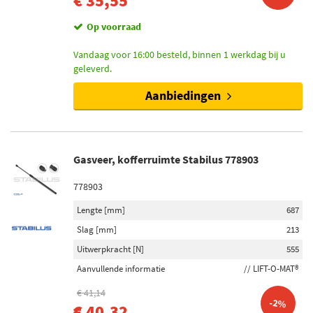
€ 35,55
Op voorraad
Vandaag voor 16:00 besteld, binnen 1 werkdag bij u
geleverd.
Aanbiedingen
Gasveer, kofferruimte Stabilus 778903
778903
Lengte [mm]
687
Slag [mm]
213
Uitwerpkracht [N]
555
Aanvullende informatie
// LIFT-O-MAT®
€ 41,14
-2%
€ 40,32