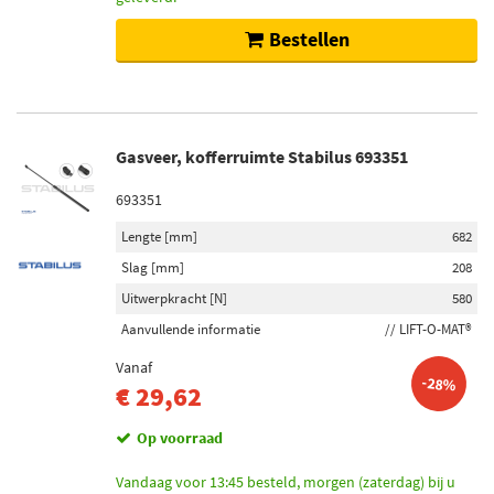
Bestellen
Gasveer, kofferruimte Stabilus 693351
693351
Lengte [mm]
682
Slag [mm]
208
Uitwerpkracht [N]
580
Aanvullende informatie
// LIFT-O-MAT®
Vanaf
-28%
€ 29,62
Op voorraad
Vandaag voor 13:45 besteld, morgen (zaterdag) bij u