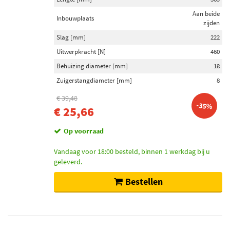
Aan beide
Inbouwplaats
zijden
Slag [mm]
222
Uitwerpkracht [N]
460
Behuizing diameter [mm]
18
Zuigerstangdiameter [mm]
8
€ 39,48
-35%
€ 25,66
Op voorraad
Vandaag voor 18:00 besteld, binnen 1 werkdag bij u
geleverd.
Bestellen