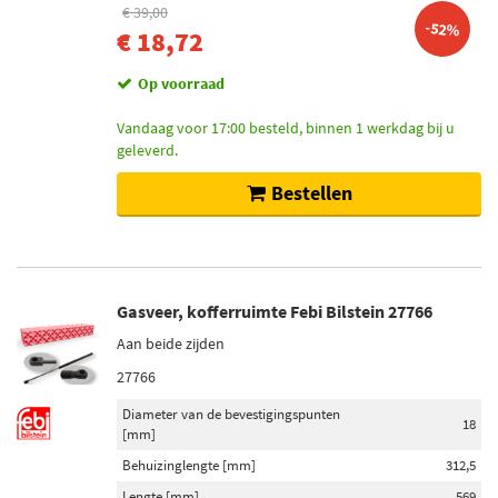
€ 39,00
-52%
€ 18,72
Op voorraad
Vandaag voor 17:00 besteld, binnen 1 werkdag bij u
geleverd.
Bestellen
Gasveer, kofferruimte Febi Bilstein 27766
Aan beide zijden
27766
Diameter van de bevestigingspunten
18
[mm]
Behuizinglengte [mm]
312,5
Lengte [mm]
569