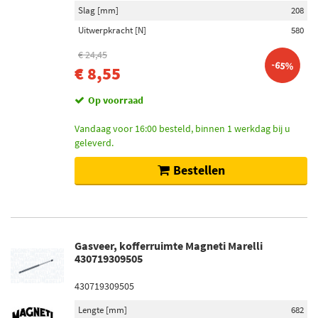
Slag [mm]
208
Uitwerpkracht [N]
580
€ 24,45
-65%
€ 8,55
Op voorraad
Vandaag voor 16:00 besteld, binnen 1 werkdag bij u
geleverd.
Bestellen
Gasveer, kofferruimte Magneti Marelli
430719309505
430719309505
Lengte [mm]
682