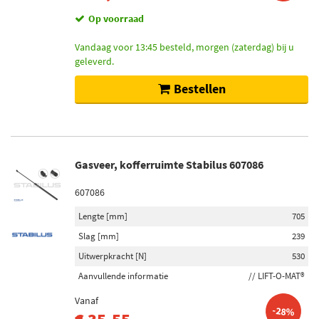
Op voorraad
Vandaag voor 13:45 besteld, morgen (zaterdag) bij u
geleverd.
Bestellen
Gasveer, kofferruimte Stabilus 607086
607086
Lengte [mm]
705
Slag [mm]
239
Uitwerpkracht [N]
530
Aanvullende informatie
// LIFT-O-MAT®
Vanaf
-28%