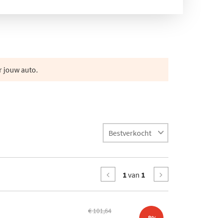
r jouw auto.
1
van
1
€ 101,64