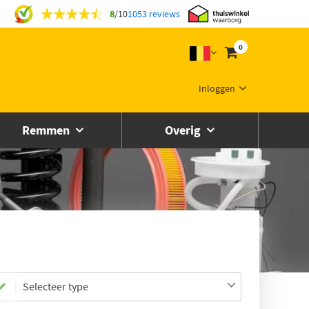
8
/
10
1053 reviews
0
Inloggen
Remmen
Overig
Selecteer type