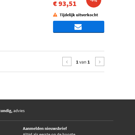
-8%
€ 93,51
Tijdelijk uitverkocht
1
van
1
kundig,
advies
Aanmelden nieuwsbrief
Altijd als eerste op de hoogte.